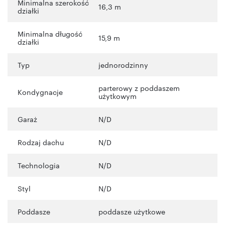
Minimalna szerokość
16,3 m
działki
Minimalna długość
15,9 m
działki
Typ
jednorodzinny
parterowy z poddaszem
Kondygnacje
użytkowym
Garaż
N/D
Rodzaj dachu
N/D
Technologia
N/D
Styl
N/D
Poddasze
poddasze użytkowe