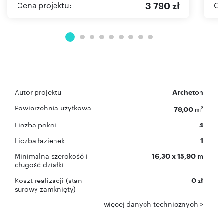
3 790 zł
Cena projektu:
C
Autor projektu
Archeton
Powierzchnia użytkowa
78,00 m
2
Liczba pokoi
4
Liczba łazienek
1
Minimalna szerokość i
16,30 x 15,90 m
długość działki
Koszt realizacji (stan
0 zł
surowy zamknięty)
więcej danych technicznych >