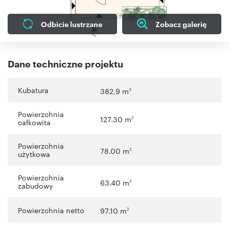
Odbicie lustrzane
Zobacz galerię
Dane techniczne projektu
Kubatura
382,9 m
3
Powierzchnia
127.30 m
2
całkowita
Powierzchnia
78.00 m
2
użytkowa
Powierzchnia
63.40 m
2
zabudowy
Powierzchnia netto
97.10 m
2