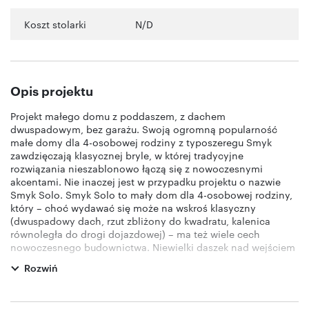
Koszt stolarki
N/D
Opis projektu
Projekt małego domu z poddaszem, z dachem
dwuspadowym, bez garażu. Swoją ogromną popularność
małe domy dla 4-osobowej rodziny z typoszeregu Smyk
zawdzięczają klasycznej bryle, w której tradycyjne
rozwiązania nieszablonowo łączą się z nowoczesnymi
akcentami. Nie inaczej jest w przypadku projektu o nazwie
Smyk Solo. Smyk Solo to mały dom dla 4-osobowej rodziny,
który – choć wydawać się może na wskroś klasyczny
(dwuspadowy dach, rzut zbliżony do kwadratu, kalenica
równoległa do drogi dojazdowej) – ma też wiele cech
nowoczesnego budownictwa. Niewielki daszek nad wejściem
frontowym czy rezygnacja z osłon tarasu sprawiają, że
Rozwiń
prostej bryły nie zakłóca żaden architektoniczny naddatek.
Jednocześnie budynek ma intrygującą elewację, w której
białe tynki połączono ze wstawkami w odcieniu szarym