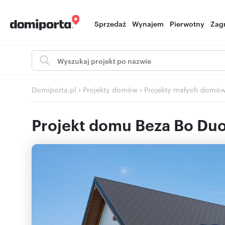
Sprzedaż
Wynajem
Pierwotny
Zag
›
›
Domiporta.pl
Projekty domów
Projekty małych domó
Projekt domu Beza Bo Du