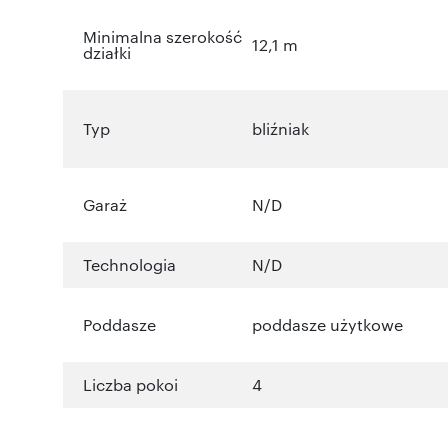
Minimalna szerokość
12,1 m
działki
Typ
bliźniak
Garaż
N/D
Technologia
N/D
Poddasze
poddasze użytkowe
Liczba pokoi
4