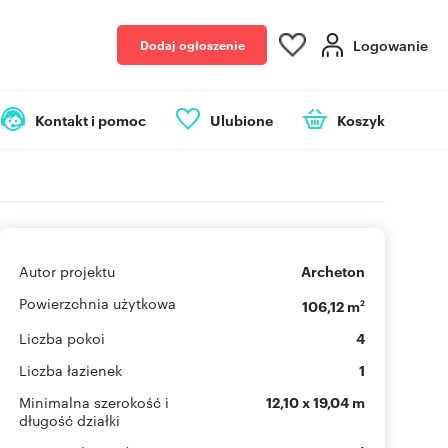
Logowanie
Dodaj ogłoszenie
Kontakt i pomoc
Ulubione
Koszyk
Autor projektu
Archeton
Powierzchnia użytkowa
106,12 m
2
Liczba pokoi
4
Liczba łazienek
1
Minimalna szerokość i
12,10 x 19,04 m
długość działki