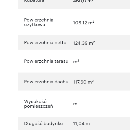
460,0 m
Powierzchnia
2
106.12 m
użytkowa
Powierzchnia netto
2
124.39 m
Powierzchnia tarasu
2
m
Powierzchnia dachu
2
117.60 m
Wysokość
m
pomieszczeń
Długość budynku
11,04 m