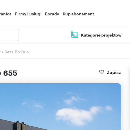
ranica
Firmy i usługi
Porady
Kup abonament
Kategorie projektów
›
w
Beza Bo Duo
o
655
Zapisz