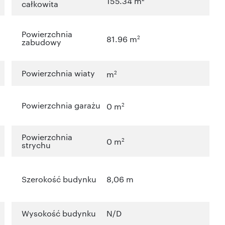
155.34 m
całkowita
Powierzchnia
2
81.96 m
zabudowy
Powierzchnia wiaty
2
m
Powierzchnia garażu
2
0 m
Powierzchnia
2
0 m
strychu
Szerokość budynku
8,06 m
Wysokość budynku
N/D