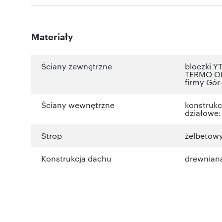
Materiały
Ściany zewnętrzne
bloczki YT
TERMO ORG
firmy Gór-
Ściany wewnętrzne
konstrukcy
działowe: 
Strop
żelbetow
Konstrukcja dachu
drewnian