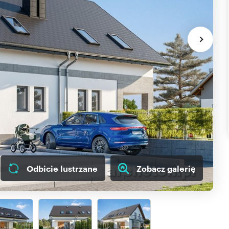
Odbicie lustrzane
Zobacz galerię