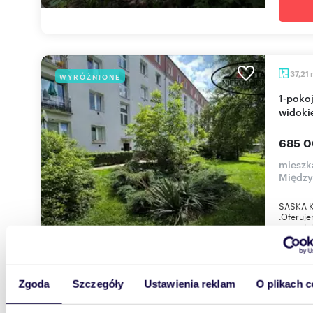
37,21
WYRÓŻNIONE
1-pokojowe mieszkanie 37 m² z balkonem i
widoki
685 0
mieszk
Międz
SASKA K
.Oferuj
super lok
Zgoda
Szczegóły
Ustawienia reklam
O plikach c