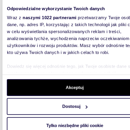
Odpowiedzialne wykorzystanie Twoich danych
m
29
WYRÓŻNIONE
2
Wraz z
naszymi 1022 partnerami
przetwarzamy Twoje osob
Przestronne 1-pokojowe mieszkanie 29 m² w
dane, np. adres IP, korzystając z takich technologii jak pliki 
Włocha
w celu wyświetlania spersonalizowanych reklam i treści,
analizowania tychże, wychodzenia naprzeciw oczekiwaniom
560 0
użytkowników i rozwoju produktów. Masz wybór odnośnie te
mieszk
kto używa Twoich danych i w jakich celach to robi.
Włochy, 
do sprze
Dowiedz się więcej odnośnie tego, jak Twoje osobiste dane 
SIERPNIA
przetwarzane oraz ustaw własne preferencje w
sekcji
szczegółów
. W Deklaracji plików cookie możesz zmienić lu
wycofać swoją zgodę w dowolnej chwili.
Akceptuj
Wykorzystujemy pliki cookie do spersonalizowania treści i r
Dostosuj
aby oferować funkcje społecznościowe i analizować ruch w 
witrynie. Informacje o tym, jak korzystasz z naszej witryny,
1100
WYRÓŻNIONE
udostępniamy partnerom społecznościowym, reklamowym i
Tylko niezbędne pliki cookie
Działka 1,1 ha z stawem, przyrodą i ciszą -
analitycznym. Partnerzy mogą połączyć te informacje z inn