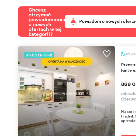
Chcesz
otrzymać
powiadomienia
Powiadom o nowych oferta
o nowych
ofertach w tej
kategorii?
69,69
WYRÓŻNIONE
Przestronne 3-pokojowe mieszkanie 70 m² z
balkon
869 0
mieszk
Czerwo
Na sprze
Prądnik 
sprzedaż