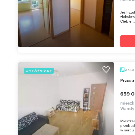
Jeśli sz
zlokaliz
Ciebie...
37,50
WYRÓŻNIONE
Przes
659 0
mieszk
Wandy
Mieszkan
przebud
w sercu 