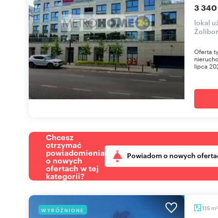
3 340
lokal 
Żolibor
Oferta t
nieruch
lipca 20
Chcesz
otrzymać
powiadomienia
Powiadom o nowych oferta
o nowych
ofertach w tej
kategorii?
m
115
WYRÓŻNIONE
2