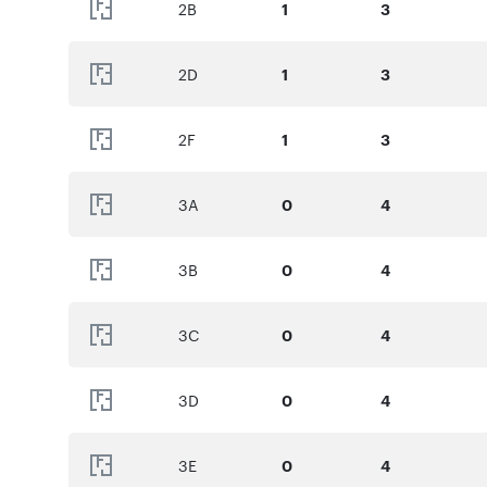
2B
1
3
2D
1
3
2F
1
3
3A
0
4
3B
0
4
3C
0
4
3D
0
4
3E
0
4