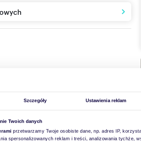
towych
niowa realizowana przez LW Deweloper w zielonej, spokojnej
ty spacerem od centrum Nowosolnej.
prywatnego ogrodu i większej swobody codziennego życia, nie
nfrastruktury. Na ponad hektarowej działce powstaje
Szczegóły
Ustawienia reklam
owie szeregowej oraz 12 niezależnych apartamentów
 myślą o funkcjonalności, prywatności i wygodzie
owymi oraz dostępem do starannie zaplanowanych części
nie Twoich danych
erami
przetwarzamy Twoje osobiste dane, np. adres IP, korzystaj
asprowicza 4 wyróżnia się przemyślanym układem
lania spersonalizowanych reklam i treści, analizowania tychże,