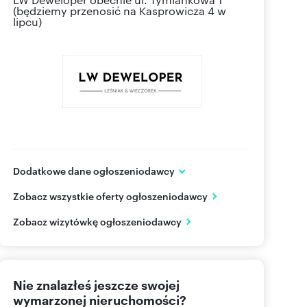
(będziemy przenosić na Kasprowicza 4 w
lipcu)
Dodatkowe dane ogłoszeniodawcy
LW Deweloper
Zobacz wszystkie oferty ogłoszeniodawcy
ul. Tymiankowa 1
Łódź
łódzkie
Zobacz wizytówkę ogłoszeniodawcy
691 20
Pokaż telefon
Nie znalazłeś jeszcze swojej
wymarzonej nieruchomości?