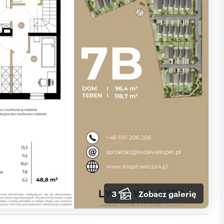
3
Zobacz galerię