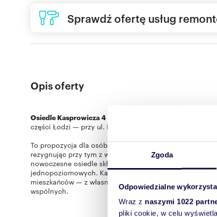
Sprawdź ofertę usług remon
Opis oferty
Osiedle Kasprowicza 4
to kameralna inwestycja mieszka
części Łodzi — przy ul. Kasprowicza 4, zaledwie 2 minu
To propozycja dla osób, które szukają komfortu domu, 
rezygnując przy tym z wygodnego dostępu do miejskiej i
Zgoda
nowoczesne osiedle składające się z 29 domów w zabud
jednopoziomowych. Każdy lokal został zaprojektowany z
mieszkańców — z własnym ogródkiem, miejscami postoj
Odpowiedzialne wykorzysta
wspólnych.
Wraz z
naszymi 1022 partn
Budowa inwestycji rozpoczyna się w II KW 2026 roku. K
pliki cookie, w celu wyświet