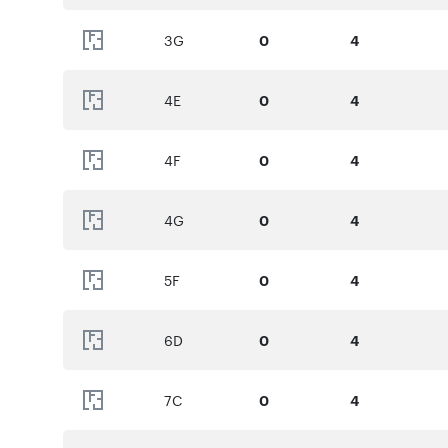
3G
0
4
4E
0
4
4F
0
4
4G
0
4
5F
0
4
6D
0
4
7C
0
4