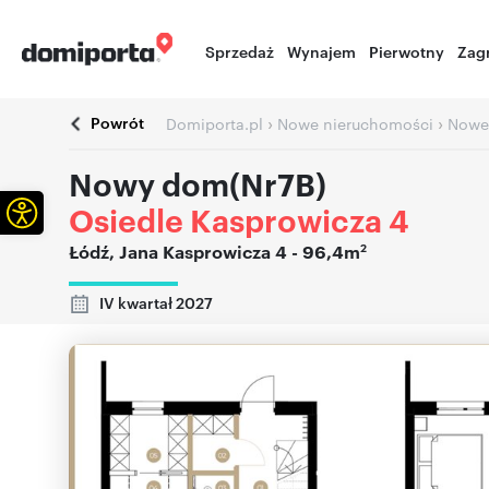
Sprzedaż
Wynajem
Pierwotny
Zag
Powrót
›
›
Domiporta.pl
Nowe nieruchomości
Nowe
Nowy dom(Nr7B)
Otwórz pasek narzędzi
Osiedle Kasprowicza 4
2
Łódź
,
Jana Kasprowicza 4
- 96,4m
IV kwartał 2027