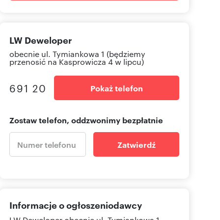
LW Deweloper
obecnie ul. Tymiankowa 1 (będziemy
przenosić na Kasprowicza 4 w lipcu)
691 20
Pokaż telefon
Zostaw telefon, oddzwonimy bezpłatnie
Zatwierdź
Informacje o ogłoszeniodawcy
LW Deweloper
obecnie ul. Tymiankowa 1