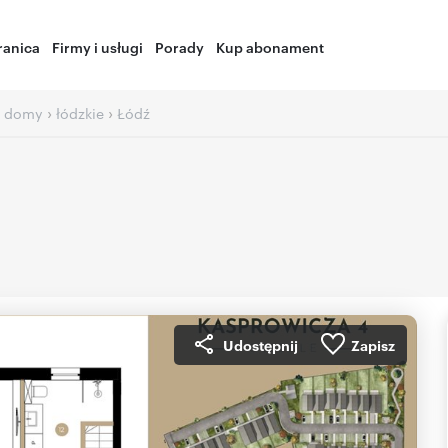
ranica
Firmy i usługi
Porady
Kup abonament
›
›
 domy
łódzkie
Łódź
Udostępnij
Zapisz