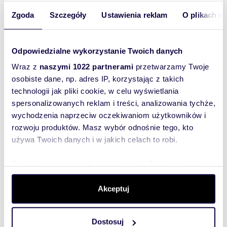
Zgoda
Szczegóły
Ustawienia reklam
O plikach c
36,51 m
2
629 000 zł
2
Odpowiedzialne wykorzystanie Twoich danych
35,96 m
2
619 000 zł
2
Wraz z
naszymi 1022 partnerami
przetwarzamy Twoje
osobiste dane, np. adres IP, korzystając z takich
36,51 m
2
629 000 zł
2
technologii jak pliki cookie, w celu wyświetlania
spersonalizowanych reklam i treści, analizowania tychże,
35,96 m
2
619 000 zł
2
wychodzenia naprzeciw oczekiwaniom użytkowników i
rozwoju produktów. Masz wybór odnośnie tego, kto
używa Twoich danych i w jakich celach to robi.
40,19 m
2
679 000 zł
2
Dowiedz się więcej odnośnie tego, jak Twoje osobiste
40,19 m
2
679 000 zł
2
dane są przetwarzane oraz ustaw własne preferencje w
sekcji szczegółów
. W Deklaracji plików cookie możesz
Akceptuj
zmienić lub wycofać swoją zgodę w dowolnej chwili.
42,60 m
2
729 000 zł
2
Dostosuj
Wykorzystujemy pliki cookie do spersonalizowania treści