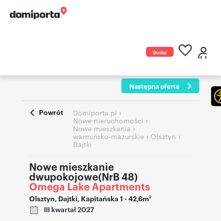
Dodaj
ogłoszenie
Następna oferta
Powrót
›
Domiporta.pl
›
Nowe nieruchomości
›
Nowe mieszkania
›
›
warmińsko-mazurskie
Olsztyn
Dajtki
Nowe mieszkanie
dwupokojowe(NrB 48)
Omega Lake Apartments
Olsztyn
,
Dajtki
,
Kapitańska 1
- 42,6m
2
III kwartał 2027