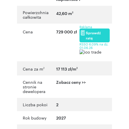
Powierzchnia
42,60 m
2
całkowita
Reklama
Cena
729 000 zł
Sprawdź
ratę
RSSO 6,09% na dz.
01.06.26
Cena za m
17 113 zł/m
2
2
Cennik na
Zobacz ceny >>
stronie
dewelopera
Liczba pokoi
2
Rok budowy
2027