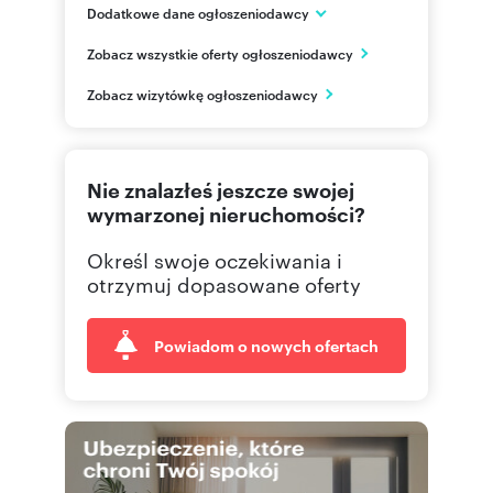
Dodatkowe dane ogłoszeniodawcy
CL INWESTYCJE
Zobacz wszystkie oferty ogłoszeniodawcy
ul. Towarowa 17L
Olsztyn
Zobacz wizytówkę ogłoszeniodawcy
warmińsko-mazurskie
530 91
Pokaż telefon
Nie znalazłeś jeszcze swojej
724 30
Pokaż telefon
wymarzonej nieruchomości?
Określ swoje oczekiwania i
otrzymuj dopasowane oferty
Powiadom o nowych ofertach