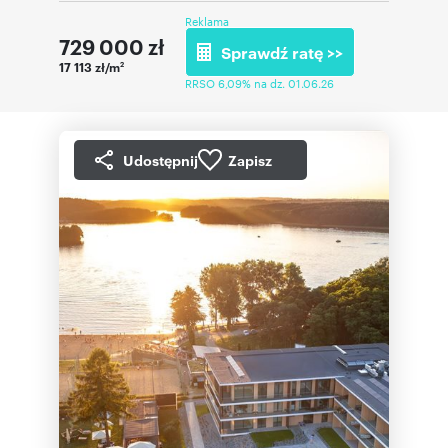
Reklama
729 000
zł
Sprawdź ratę >>
17 113 zł/m
2
RRSO 6,09% na dz. 01.06.26
Udostępnij
Zapisz