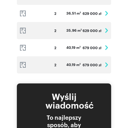
36,51 m
2
629 000 zł
2
35,96 m
2
629 000 zł
2
40,19 m
2
679 000 zł
2
40,19 m
2
679 000 zł
2
Wyślij
wiadomość
To najlepszy
sposób, aby