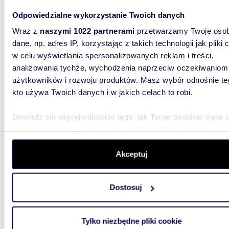
Odpowiedzialne wykorzystanie Twoich danych
36,51
Wraz z
naszymi 1022 partnerami
przetwarzamy Twoje osob
miesz
dane, np. adres IP, korzystając z takich technologii jak pliki 
629 0
w celu wyświetlania spersonalizowanych reklam i treści,
analizowania tychże, wychodzenia naprzeciw oczekiwaniom
mieszka
użytkowników i rozwoju produktów. Masz wybór odnośnie te
Pierwszy
kto używa Twoich danych i w jakich celach to robi.
apartame
funk...
Dowiedz się więcej odnośnie tego, jak Twoje osobiste dane 
przetwarzane oraz ustaw własne preferencje w
sekcji
szczegółów
. W Deklaracji plików cookie możesz zmienić lu
wycofać swoją zgodę w dowolnej chwili.
Akceptuj
Wykorzystujemy pliki cookie do spersonalizowania treści i r
Dostosuj
aby oferować funkcje społecznościowe i analizować ruch w 
35,96
witrynie. Informacje o tym, jak korzystasz z naszej witryny,
miesz
udostępniamy partnerom społecznościowym, reklamowym i
Tylko niezbędne pliki cookie
analitycznym. Partnerzy mogą połączyć te informacje z inn