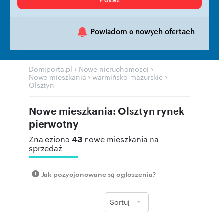
Powiadom o nowych ofertach
›
›
Domiporta.pl
Nowe nieruchomości
›
›
Nowe mieszkania
warmińsko-mazurskie
Olsztyn
Nowe mieszkania: Olsztyn rynek
pierwotny
43
Znaleziono
nowe mieszkania na
sprzedaż
Jak pozycjonowane są ogłoszenia?
Sortuj