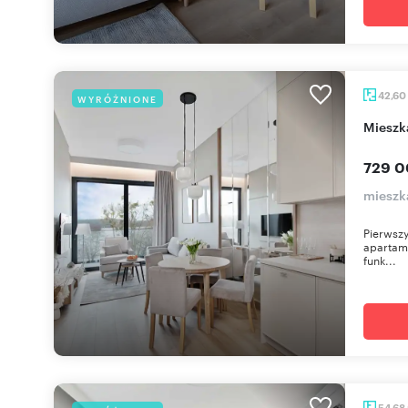
42,60
WYRÓŻNIONE
miesz
729 0
mieszka
Pierwszy
apartame
funk...
54,68