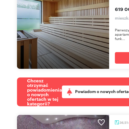
619 0
mieszka
Pierwszy
apartame
funk...
Chcesz
otrzymać
powiadomienia
Powiadom o nowych oferta
o nowych
ofertach w tej
kategorii?
36,51