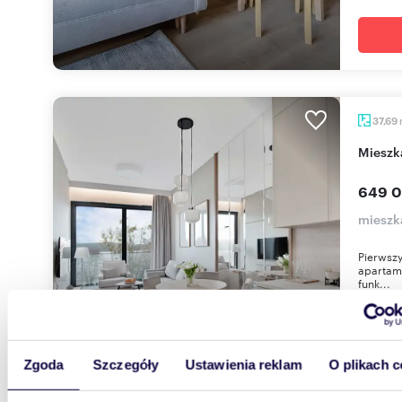
37,69
miesz
649 0
mieszka
Pierwszy
apartame
funk...
Zgoda
Szczegóły
Ustawienia reklam
O plikach c