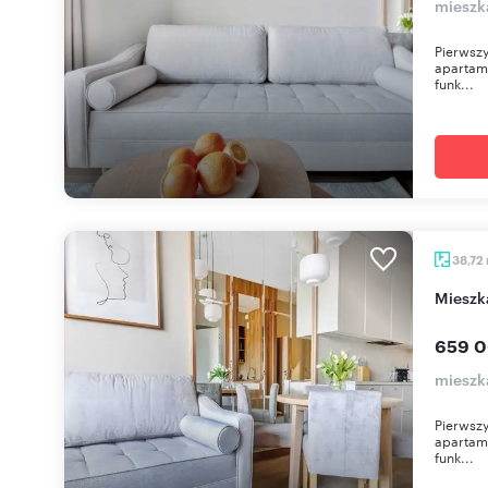
mieszka
Pierwszy
apartame
funk...
38,72
miesz
659 0
mieszka
Pierwszy
apartame
funk...