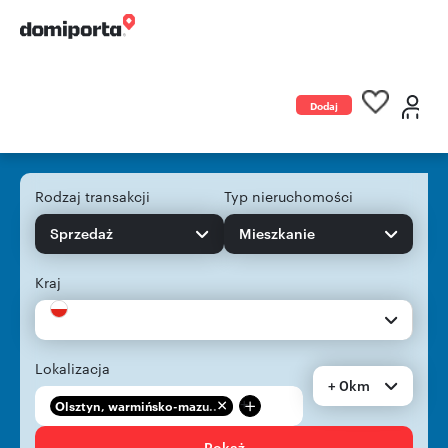
Dodaj
ogłoszenie
Rodzaj transakcji
Typ nieruchomości
Sprzedaż
Mieszkanie
Kraj
Lokalizacja
+ 0km
+
Olsztyn, warmińsko-mazu...
Pokaż