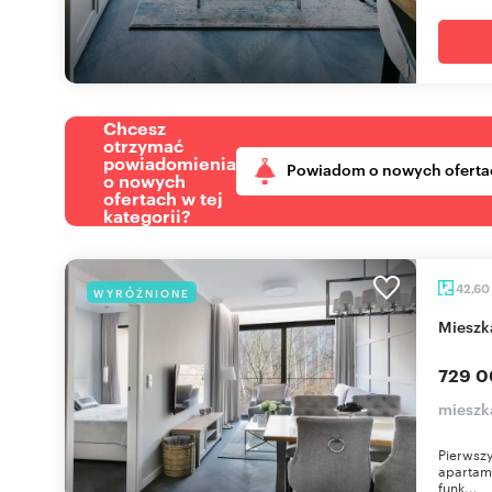
Chcesz
otrzymać
powiadomienia
Powiadom o nowych oferta
o nowych
ofertach w tej
kategorii?
42,60
WYRÓŻNIONE
miesz
729 0
mieszka
Pierwszy
apartame
funk...