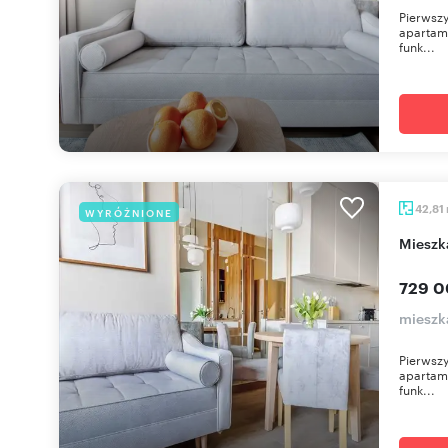
Pierwszy
apartame
funk...
42,81
WYRÓŻNIONE
miesz
729 0
mieszka
Pierwszy
apartame
funk...