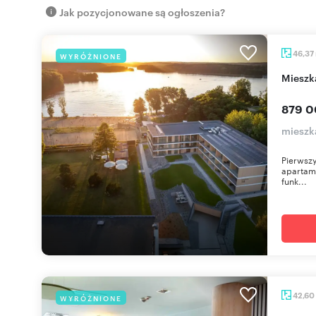
Jak pozycjonowane są ogłoszenia?
46,37
WYRÓŻNIONE
miesz
879 0
mieszka
Pierwszy
apartame
funk...
42,60
WYRÓŻNIONE