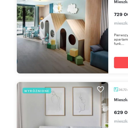
miesz
729 0
mieszka
Pierwszy
apartame
funk...
36,72
WYRÓŻNIONE
miesz
629 0
mieszka