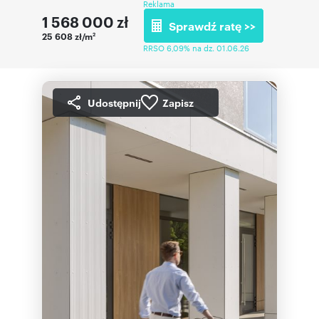
Reklama
1 568 000
zł
Sprawdź ratę >>
25 608 zł/m
2
RRSO 6,09% na dz. 01.06.26
Udostępnij
Zapisz