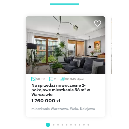
m
m
zł/m
m
58
2
30 345
70
2
2
2
Na sprzedaż nowoczesne 2-
Mieszkanie 70 m² w Warszawie
pokojowe mieszkanie 58 m² w
Wola 
Warszawie
1 60
1 760 000 zł
rcina
mieszk
mieszkanie Warszawa, Wola, Kolejowa