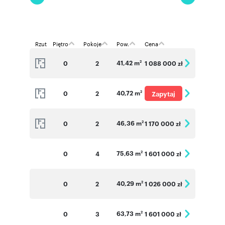
Rzut
Piętro
Pokoje
Pow.
Cena
41,42 m
0
2
1 088 000 zł
2
40,72 m
0
2
Zapytaj
2
o cenę
46,36 m
0
2
1 170 000 zł
2
75,63 m
0
4
1 601 000 zł
2
40,29 m
0
2
1 026 000 zł
2
63,73 m
0
3
1 601 000 zł
2