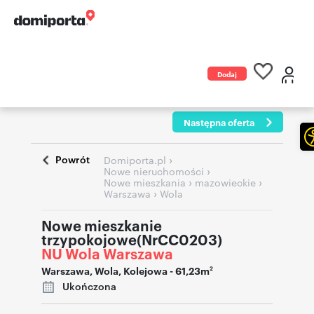
Dodaj
ogłoszenie
Następna oferta
Powrót
›
Domiporta.pl
›
Nowe nieruchomości
›
›
Nowe mieszkania
mazowieckie
›
Warszawa
Wola
Nowe mieszkanie
trzypokojowe(NrCC0203)
NU Wola Warszawa
Warszawa
,
Wola
,
Kolejowa
- 61,23m
2
Ukończona