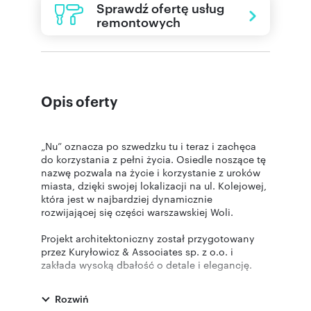
Sprawdź ofertę usług
remontowych
Opis oferty
„Nu” oznacza po szwedzku tu i teraz i zachęca
do korzystania z pełni życia. Osiedle noszące tę
nazwę pozwala na życie i korzystanie z uroków
miasta, dzięki swojej lokalizacji na ul. Kolejowej,
która jest w najbardziej dynamicznie
rozwijającej się części warszawskiej Woli.
Projekt architektoniczny został przygotowany
przez Kuryłowicz & Associates sp. z o.o. i
zakłada wysoką dbałość o detale i elegancję.
Przestrzeń osiedla zorganizowana będzie
zgodnie ze skandynawskim porządkiem i troską
Rozwiń
o wellbeing – dlatego w ramach przestrzeni