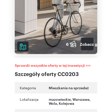
6
Zobacz galerię
Sprawdź wszystkie oferty w tej inwestycji >>>
Szczegóły oferty CC0203
Kategoria
Mieszkania na sprzedaż
Lokalizacja
mazowieckie
,
Warszawa
,
Wola
,
Kolejowa