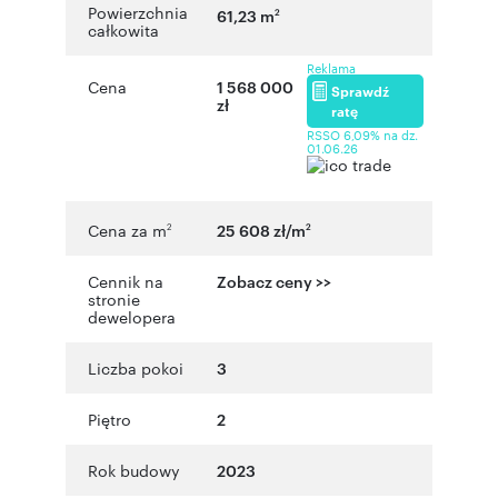
Powierzchnia
61,23 m
2
całkowita
Reklama
Cena
1 568 000
Sprawdź
zł
ratę
RSSO 6,09% na dz.
01.06.26
Cena za m
25 608 zł/m
2
2
Cennik na
Zobacz ceny >>
stronie
dewelopera
Liczba pokoi
3
Piętro
2
Rok budowy
2023