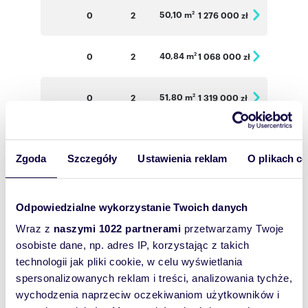
50,10 m
0
2
1 276 000 zł
2
40,84 m
0
2
1 068 000 zł
2
51,80 m
0
2
1 319 000 zł
2
72,04 m
1
3
1 672 000 zł
2
Zgoda
Szczegóły
Ustawienia reklam
O plikach c
40,71 m
1
2
1 060 000 zł
2
Odpowiedzialne wykorzystanie Twoich danych
65,78 m
1
3
1 558 000 zł
2
Wraz z
naszymi 1022 partnerami
przetwarzamy Twoje
osobiste dane, np. adres IP, korzystając z takich
52,30 m
technologii jak pliki cookie, w celu wyświetlania
1
2
1 362 000 zł
2
spersonalizowanych reklam i treści, analizowania tychże,
wychodzenia naprzeciw oczekiwaniom użytkowników i
41,22 m
1
2
1 087 000 zł
2