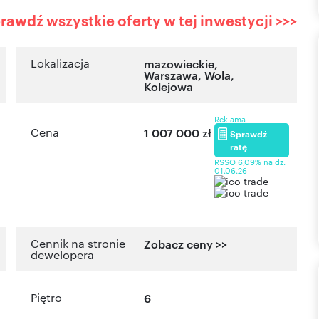
rawdź wszystkie oferty w tej inwestycji >>>
Lokalizacja
mazowieckie
,
Warszawa
,
Wola
,
Kolejowa
Reklama
Cena
1 007 000 zł
Sprawdź
ratę
RSSO 6,09% na dz.
01.06.26
Cennik na stronie
Zobacz ceny >>
dewelopera
Piętro
6