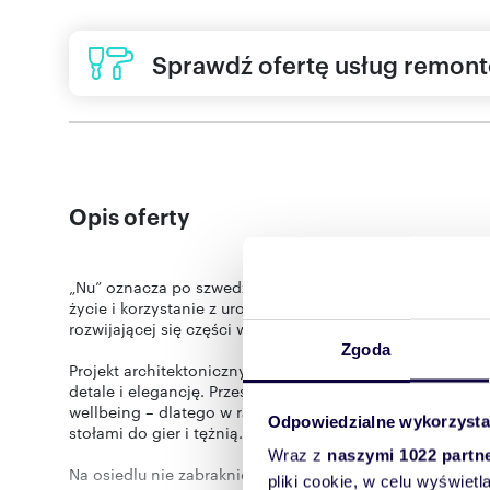
Sprawdź ofertę usług remon
Opis oferty
„Nu” oznacza po szwedzku tu i teraz i zachęca do korzys
życie i korzystanie z uroków miasta, dzięki swojej lokaliz
rozwijającej się części warszawskiej Woli.
Zgoda
Projekt architektoniczny został przygotowany przez Kurył
detale i elegancję. Przestrzeń osiedla zorganizowana b
wellbeing – dlatego w ramach przestrzeni wspólnej pows
Odpowiedzialne wykorzysta
stołami do gier i tężnią.
Wraz z
naszymi 1022 partn
Na osiedlu nie zabraknie zielonych rozwiązań. Mieszk
pliki cookie, w celu wyświet