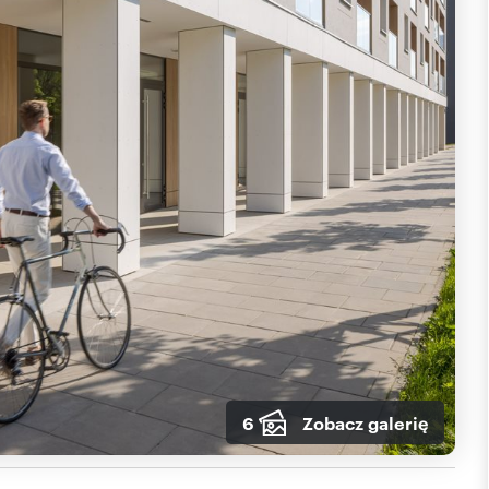
6
Zobacz galerię