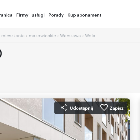
ranica
Firmy i usługi
Porady
Kup abonament
›
›
›
 mieszkania
mazowieckie
Warszawa
Wola
)
Udostępnij
Zapisz