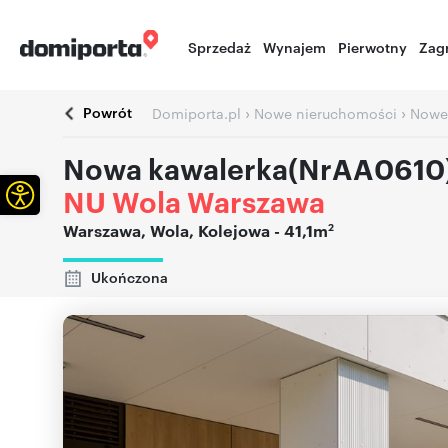
Sprzedaż
Wynajem
Pierwotny
Zag
Powrót
›
›
Domiporta.pl
Nowe nieruchomości
Nowe
Nowa kawalerka(NrAA0610
Otwórz pasek narzędzi
NU Wola Warszawa
2
Warszawa
,
Wola
,
Kolejowa
- 41,1m
Ukończona