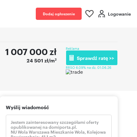
Logowanie
Dodaj ogłoszenie
1 007 000
zł
Reklama
Sprawdź ratę >>
2
24 501 zł/m
RRSO 6,09% na dz. 01.06.26
Wyślij wiadomość