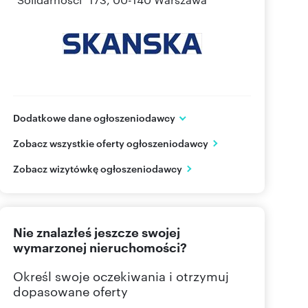
Dodatkowe dane ogłoszeniodawcy
Skanska Residential Development Poland
Zobacz wszystkie oferty ogłoszeniodawcy
Aleja "Solidarności" 173
Warszawa
mazowieckie
Zobacz wizytówkę ogłoszeniodawcy
509 57
Pokaż telefon
Nie znalazłeś jeszcze swojej
22 509
Pokaż telefon
wymarzonej nieruchomości?
Określ swoje oczekiwania i otrzymuj
dopasowane oferty