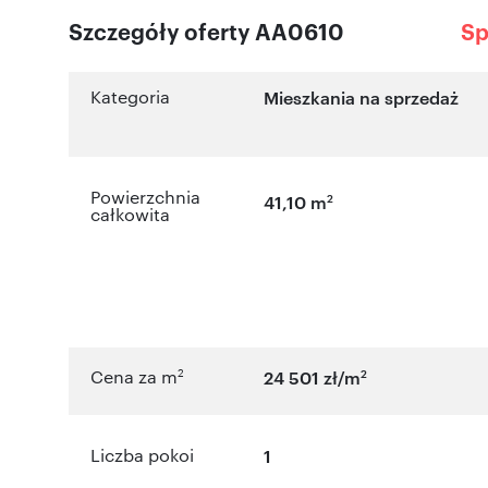
Szczegóły oferty AA0610
Sp
Kategoria
Mieszkania na sprzedaż
Powierzchnia
2
41,10 m
całkowita
2
2
Cena za m
24 501 zł/m
Liczba pokoi
1