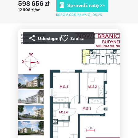
598 656
zł
Sprawdź ratę >>
12 908 zł/m
2
RRSO 6,09% na dz. 01.06.26
Udostępnij
Zapisz