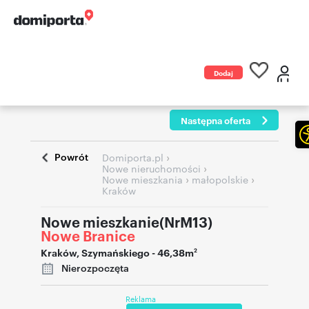
Dodaj
ogłoszenie
Następna oferta
Powrót
›
Domiporta.pl
›
Nowe nieruchomości
›
›
Nowe mieszkania
małopolskie
Kraków
Nowe mieszkanie(NrM13)
Nowe Branice
Kraków
,
Szymańskiego
- 46,38m
2
Nierozpoczęta
Reklama