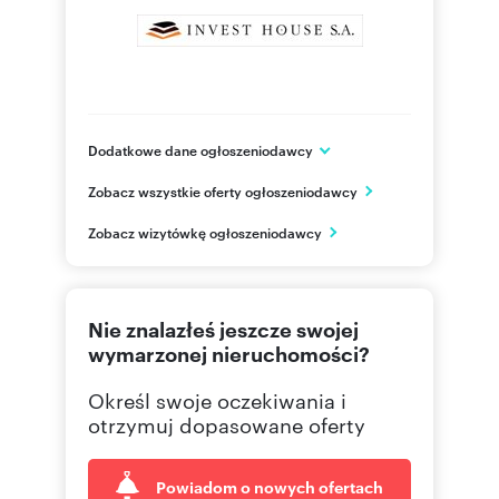
Dodatkowe dane ogłoszeniodawcy
IH 6 Sp. z o.o.
Zobacz wszystkie oferty ogłoszeniodawcy
ul. Bociana 20
Kraków
Zobacz wizytówkę ogłoszeniodawcy
małopolskie
12 416
Pokaż telefon
Nie znalazłeś jeszcze swojej
509 24
Pokaż telefon
wymarzonej nieruchomości?
Określ swoje oczekiwania i
otrzymuj dopasowane oferty
Powiadom o nowych ofertach