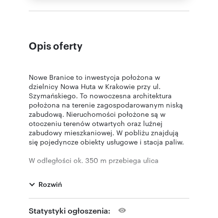
Opis oferty
Nowe Branice to inwestycja położona w
dzielnicy Nowa Huta w Krakowie przy ul.
Szymańskiego. To nowoczesna architektura
położona na terenie zagospodarowanym niską
zabudową. Nieruchomości położone są w
otoczeniu terenów otwartych oraz luźnej
zabudowy mieszkaniowej. W pobliżu znajdują
się pojedyncze obiekty usługowe i stacja paliw.
W odległości ok. 350 m przebiega ulica
Igołomska stanowiąca część drogi krajowej nr
79. W pobliżu inwestycji dostępna będzie
Rozwiń
komunikacja miejska – przystanek autobusowy,
który będzie znajdował się bezpośrednio przy
osiedlu, umożliwi mieszkańcom dogodny dojazd
Statystyki ogłoszenia:
do pracy, szkoły czy centrum. Pętla tramwajowa