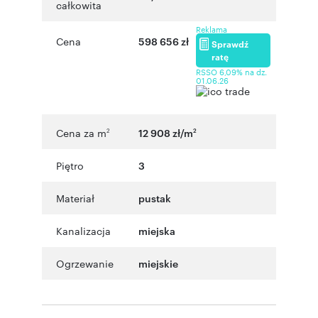
całkowita
Reklama
Cena
598 656 zł
Sprawdź
ratę
RSSO 6,09% na dz.
01.06.26
Cena za m
12 908 zł/m
2
2
Piętro
3
Materiał
pustak
Kanalizacja
miejska
Ogrzewanie
miejskie