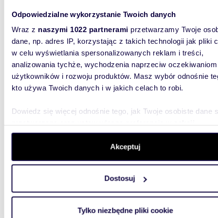
Odpowiedzialne wykorzystanie Twoich danych
Wraz z
naszymi 1022 partnerami
przetwarzamy Twoje osob
300
WYRÓŻNIONE
dane, np. adres IP, korzystając z takich technologii jak pliki 
Dom surowy zamknięty 300m² z garażem i dużą
w celu wyświetlania spersonalizowanych reklam i treści,
działk
analizowania tychże, wychodzenia naprzeciw oczekiwaniom
użytkowników i rozwoju produktów. Masz wybór odnośnie te
905 0
kto używa Twoich danych i w jakich celach to robi.
dom Za
Dowiedz się więcej odnośnie tego, jak Twoje osobiste dane 
Dom w st
Oferuje
przetwarzane oraz ustaw własne preferencje w
sekcji
w dobrej
szczegółów
. W Deklaracji plików cookie możesz zmienić lu
wycofać swoją zgodę w dowolnej chwili.
Akceptuj
Wykorzystujemy pliki cookie do spersonalizowania treści i r
Dostosuj
aby oferować funkcje społecznościowe i analizować ruch w 
witrynie. Informacje o tym, jak korzystasz z naszej witryny,
udostępniamy partnerom społecznościowym, reklamowym i
m
48
WYRÓŻNIONE
2
Tylko niezbędne pliki cookie
analitycznym. Partnerzy mogą połączyć te informacje z inn