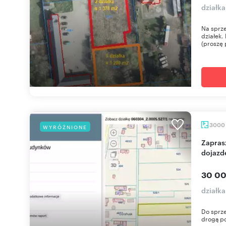
działk
Na sprze
działek.
(proszę 
3000
WYRÓŻNIONE
Zapraszam do obejrzenia działki 3000 m² z
dojazd
30 00
działk
Do sprze
drogą po