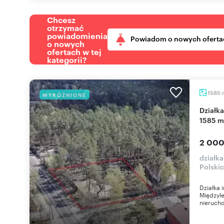
Chcesz
otrzymać
powiadomienia
Powiadom o nowych oferta
o nowych
ofertach w tej
kategorii?
1585
WYRÓŻNIONE
Działka inwestycyjna z projektem i pozwoleniem -
1585 m
2 000
działka
Polski
Działka 
Międzyle
nierucho