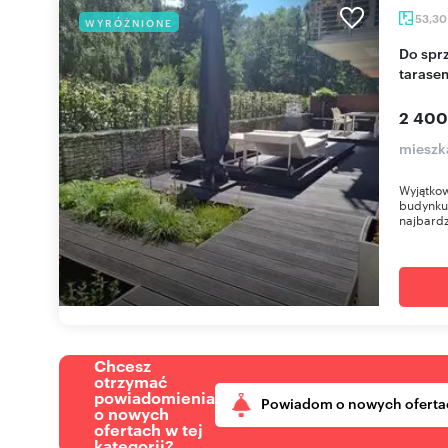
53,3
WYRÓŻNIONE
Do sprzedania luksusowy apartament 53 m² z
tarasem
2 400
mieszk
Wyjątko
budynku 
najbardz
Chcesz
otrzymać
powiadomienia
Powiadom o nowych oferta
o nowych
ofertach w tej
kategorii?