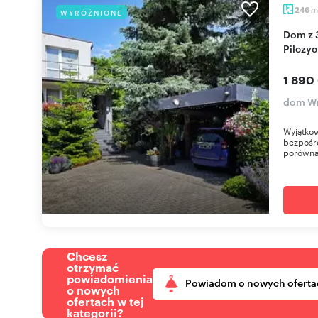
m
246
WYRÓŻNIONE
Dom z 3 niezależnymi mieszkaniami przy Parku
Pilczy
1 890
dom W
Wyjątkow
bezpośre
porówna
Chcesz
otrzymać
powiadomienia
Powiadom o nowych oferta
o nowych
ofertach w tej
kategorii?