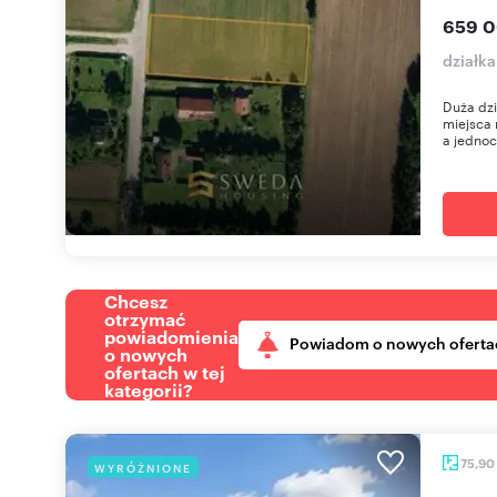
659 0
działk
Duża dz
miejsca
a jednoc
Chcesz
otrzymać
powiadomienia
Powiadom o nowych oferta
o nowych
ofertach w tej
kategorii?
75,90
WYRÓŻNIONE