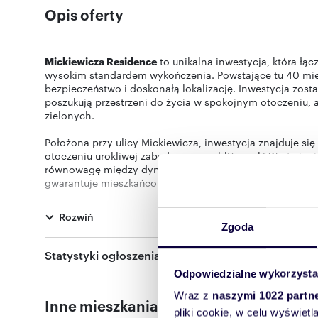
Opis oferty
Mickiewicza Residence
to unikalna inwestycja, która łą
wysokim standardem wykończenia. Powstające tu 40 mie
bezpieczeństwo i doskonałą lokalizację. Inwestycja zost
poszukują przestrzeni do życia w spokojnym otoczeniu, al
zielonych.
Położona przy ulicy Mickiewicza, inwestycja znajduje się
otoczeniu urokliwej zabudowy, w pobliżu rzeki Warty i m
równowagę między dynamicznym stylem życia a możliwoś
gwarantuje mieszkańcom poczucie prywatności i bezpiec
podkreślają charakter inwestycji.
Rozwiń
Przestronne mieszkania o funkcjonalnych układach wyróż
Zgoda
doświetlenie wnętrz. Każde z nich posiada balkon lub ta
Starannie zaprojektowane przestrzenie wspólne, eleganck
Statystyki ogłoszenia:
komfortowe warunki do codziennego życia.
Odpowiedzialne wykorzysta
Mickiewicza Residence
to więcej niż mieszkanie – to prz
Wraz z
naszymi 1022 partn
Inne mieszkania dostępne w tej inwesty
wyjątkowej lokalizacji. Nowoczesność spotyka się tu z ha
pliki cookie, w celu wyświet