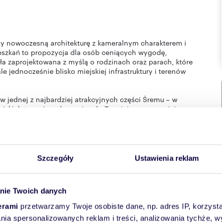
czy nowoczesną architekturę z kameralnym charakterem i
szkań to propozycja dla osób ceniących wygodę,
ała zaprojektowana z myślą o rodzinach oraz parach, które
e jednocześnie blisko miejskiej infrastruktury i terenów
 w jednej z najbardziej atrakcyjnych części Śremu – w
iejskich terenów rekreacyjnych. To miejsce zapewniające
cią odpoczynku wśród zieleni. Zamknięty charakter osiedla
zeństwa, a nowoczesne rozwiązania architektoniczne
niają się dużymi przeszkleniami, które zapewniają doskonałe
Szczegóły
Ustawienia reklam
ras, umożliwiając mieszkańcom relaks w otoczeniu zieleni.
a architektura oraz liczne miejsca postojowe tworzą
nie Twoich danych
emyślana koncepcja, która łączy jakość, styl i wygodę w
erami
przetwarzamy Twoje osobiste dane, np. adres IP, korzystaj
cji
rmonią natury, tworząc idealne miejsce dla tych, którzy
lania spersonalizowanych reklam i treści, analizowania tychże,