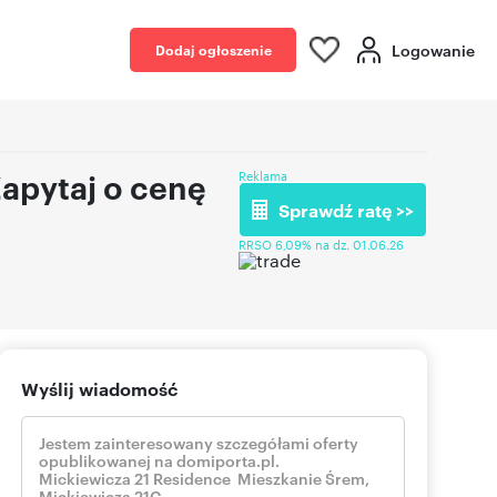
Logowanie
Dodaj ogłoszenie
apytaj o cenę
Reklama
Sprawdź ratę >>
RRSO 6,09% na dz. 01.06.26
Wyślij wiadomość