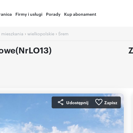
ranica
Firmy i usługi
Porady
Kup abonament
›
›
 mieszkania
wielkopolskie
Śrem
owe(NrLO13)
Z
Udostępnij
Zapisz