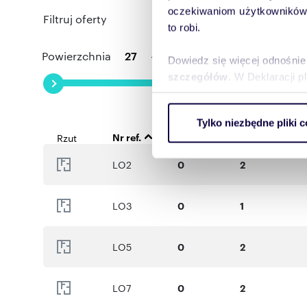
szukają wyjątkowej przestrzeni do życia
oczekiwaniom użytkowników i
Filtruj oferty
to robi.
Numer oferty: LO13
Powierzchnia
-
Pokoj
Dowiedz się więcej odnośnie
szczegółów
. W Deklaracji 
Wykorzystujemy pliki cookie 
Tylko niezbędne pliki c
ruch w naszej witrynie. Inf
Nr ref.
Piętro
Pokoje
Rzut
reklamowym i analitycznym. 
uzyskanymi podczas korzysta
LO2
0
2
LO3
0
1
LO5
0
2
LO7
0
2