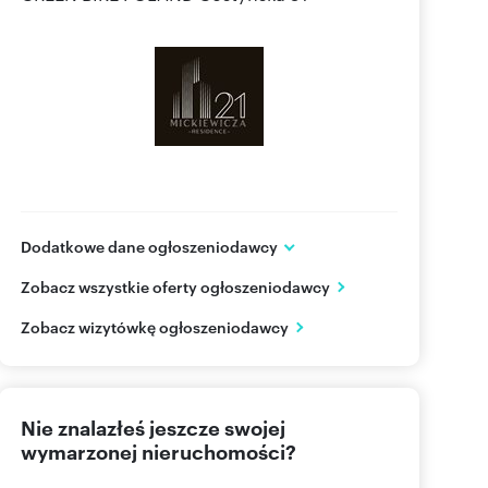
Dodatkowe dane ogłoszeniodawcy
GREEN BIKE POLAND
Zobacz wszystkie oferty ogłoszeniodawcy
ul. Gostyńska 51
Śrem
wielkopolskie
Zobacz wizytówkę ogłoszeniodawcy
788374
Pokaż telefon
Nie znalazłeś jeszcze swojej
508 82
Pokaż telefon
wymarzonej nieruchomości?