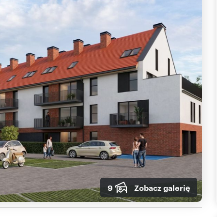
9
Zobacz galerię