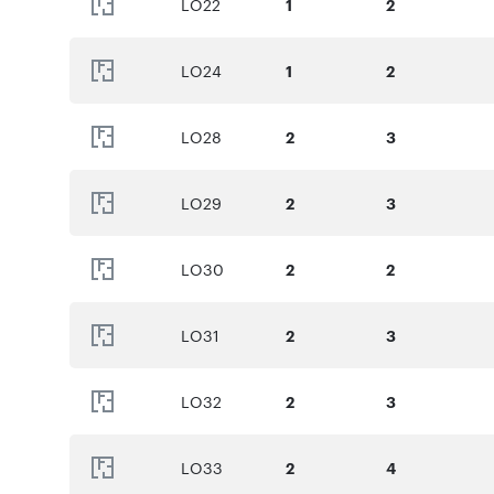
LO22
1
2
LO24
1
2
LO28
2
3
LO29
2
3
LO30
2
2
LO31
2
3
LO32
2
3
LO33
2
4