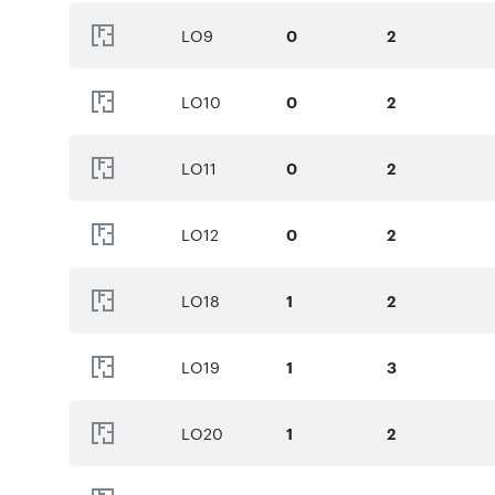
LO9
0
2
LO10
0
2
LO11
0
2
LO12
0
2
LO18
1
2
LO19
1
3
LO20
1
2