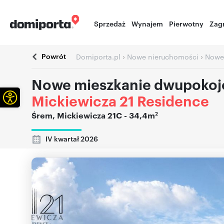
Sprzedaż
Wynajem
Pierwotny
Zag
Powrót
›
›
Domiporta.pl
Nowe nieruchomości
Nowe
Nowe mieszkanie dwupokoj
Otwórz pasek narzędzi
Mickiewicza 21 Residence
2
Śrem
,
Mickiewicza 21C
- 34,4m
IV kwartał 2026