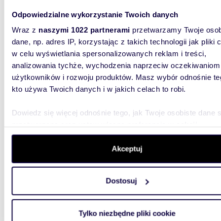
46,5
Odpowiedzialne wykorzystanie Twoich danych
WYRÓŻNIONE
Mieszkanie 46,5 m² w Warszawie - garaż i pełna
Wraz z
naszymi 1022 partnerami
przetwarzamy Twoje osob
infrast
dane, np. adres IP, korzystając z takich technologii jak pliki 
w celu wyświetlania spersonalizowanych reklam i treści,
799 0
analizowania tychże, wychodzenia naprzeciw oczekiwaniom
mieszka
użytkowników i rozwoju produktów. Masz wybór odnośnie te
Kocha
kto używa Twoich danych i w jakich celach to robi.
Potrzebu
Dowiedz się więcej odnośnie tego, jak Twoje osobiste dane 
PARTNER
dla sing
przetwarzane oraz ustaw własne preferencje w
sekcji
szczegółów
. W Deklaracji plików cookie możesz zmienić lu
wycofać swoją zgodę w dowolnej chwili.
Akceptuj
Wykorzystujemy pliki cookie do spersonalizowania treści i r
Dostosuj
aby oferować funkcje społecznościowe i analizować ruch w 
witrynie. Informacje o tym, jak korzystasz z naszej witryny,
m
98
WYRÓŻNIONE
2
udostępniamy partnerom społecznościowym, reklamowym i
Tylko niezbędne pliki cookie
Sprzedam nowoczesny bliźniak 98 m² z dużym
analitycznym. Partnerzy mogą połączyć te informacje z inn