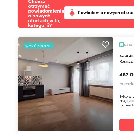
Chcesz
otrzymać
powiadomienia
Powiadom o nowych oferta
o nowych
ofertach w tej
kategorii?
m
53
WYRÓŻNIONE
2
Zapraszam do 53 m² mieszkania 3 pokoje w
Rzeszo
482 0
mieszk
Tylko w 
znajduje
najbardzi