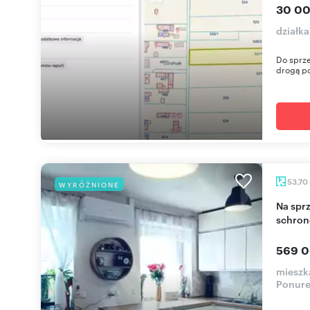
30 00
działk
Do sprze
drogą po
53,70
WYRÓŻNIONE
Na sprzedaż słoneczne 54 m² z prywatnym
schron
569 0
mieszka
Ponur