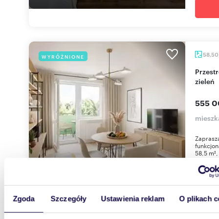
58,5
WYRÓŻNIONE
Przestronne 3 pokoje z loggią i widokiem na
zieleń
555 0
mieszk
Zaprasza
funkcjon
58,5 m²,
Zgoda
Szczegóły
Ustawienia reklam
O plikach c