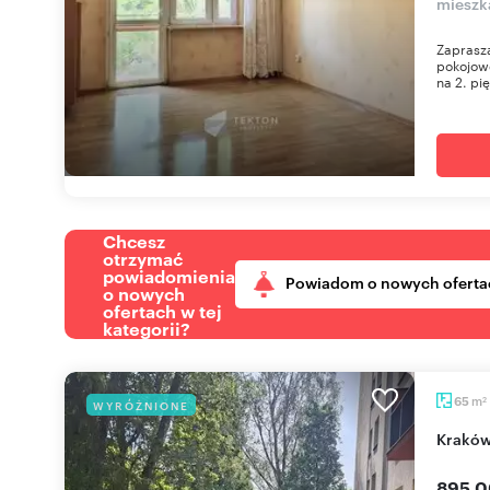
mieszk
Zaprasza
pokojow
na 2. pi
Chcesz
otrzymać
powiadomienia
Powiadom o nowych oferta
o nowych
ofertach w tej
kategorii?
m
65
WYRÓŻNIONE
2
Krakó
895 0