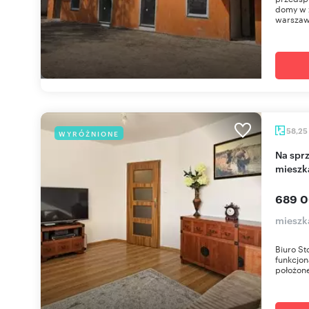
domy w z
warszaw
58,25
WYRÓŻNIONE
Na sprzedaż funkcjonalne 3-pokojowe
mieszk
689 0
mieszk
Biuro S
funkcjon
położone 