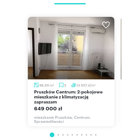
m
zł/m
m
48,30
2
13 437
47
2
2
Pruszków Centrum: 2-pokojowe
Do sprzedania przestronne 3-
cą
mieszkanie z klimatyzacją
pokoj
zapraszam
Prusz
649 000 zł
509 
mieszkanie Pruszków, Centrum,
mieszk
Sprawiedliwości
Kopern