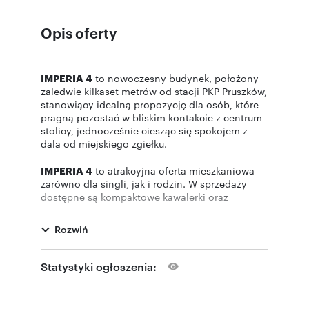
Opis oferty
IMPERIA 4
to nowoczesny budynek, położony
zaledwie kilkaset metrów od stacji PKP Pruszków,
stanowiący idealną propozycję dla osób, które
pragną pozostać w bliskim kontakcie z centrum
stolicy, jednocześnie ciesząc się spokojem z
dala od miejskiego zgiełku.
IMPERIA 4
to atrakcyjna oferta mieszkaniowa
zarówno dla singli, jak i rodzin. W sprzedaży
dostępne są kompaktowe kawalerki oraz
przestronne mieszkania trzypokojowe. W
budynku zaplanowano garaż, a cichobieżne
Rozwiń
windy zapewnią wygodny dostęp do mieszkań
bezpośrednio z poziomu garażu.
Dużym atutem inwestycji jest bliskość stacji PKP
Statystyki ogłoszenia:
i SKM, stanowiącym sprawne, bezkorkowe
połączenie z centrum Warszawy (ok. 20 min).