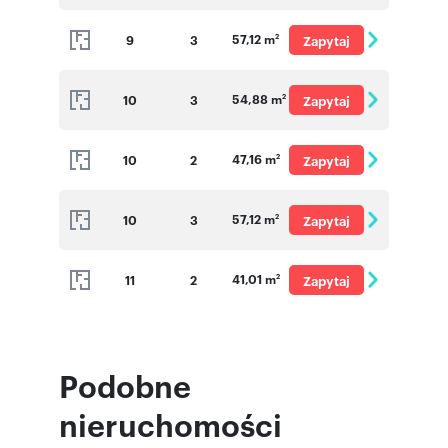
o cenę
57,12 m
9
3
Zapytaj
2
o cenę
54,88 m
10
3
Zapytaj
2
o cenę
47,16 m
10
2
Zapytaj
2
o cenę
57,12 m
10
3
Zapytaj
2
o cenę
41,01 m
11
2
Zapytaj
2
o cenę
Podobne
nieruchomości