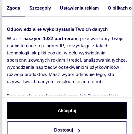
o cenę
Zgoda
Szczegóły
Ustawienia reklam
O plikach c
57,12 m
6
3
Zapytaj
2
o cenę
54,88 m
7
3
Zapytaj
Odpowiedzialne wykorzystanie Twoich danych
2
o cenę
Wraz z
naszymi 1022 partnerami
przetwarzamy Twoje
osobiste dane, np. adres IP, korzystając z takich
47,90 m
7
2
Zapytaj
2
technologii jak pliki cookie, w celu wyświetlania
o cenę
spersonalizowanych reklam i treści, analizowania tychże,
47,94 m
7
2
Zapytaj
2
wychodzenia naprzeciw oczekiwaniom użytkowników i
o cenę
rozwoju produktów. Masz wybór odnośnie tego, kto
używa Twoich danych i w jakich celach to robi.
47,16 m
7
2
Zapytaj
2
o cenę
Dowiedz się więcej odnośnie tego, jak Twoje osobiste
57,12 m
7
3
Zapytaj
2
dane są przetwarzane oraz ustaw własne preferencje w
o cenę
sekcji szczegółów
. W Deklaracji plików cookie możesz
Akceptuj
zmienić lub wycofać swoją zgodę w dowolnej chwili.
54,88 m
8
3
Zapytaj
2
o cenę
Dostosuj
Wykorzystujemy pliki cookie do spersonalizowania treści