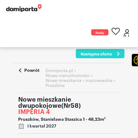
Dodaj
ogłoszenie
Następna oferta
Powrót
›
Domiporta.pl
›
Nowe nieruchomości
›
›
Nowe mieszkania
mazowieckie
Pruszków
Nowe mieszkanie
dwupokojowe(Nr58)
IMPERIA 4
Pruszków
,
Stanisława Staszica 1
- 48,23m
2
I kwartał 2027