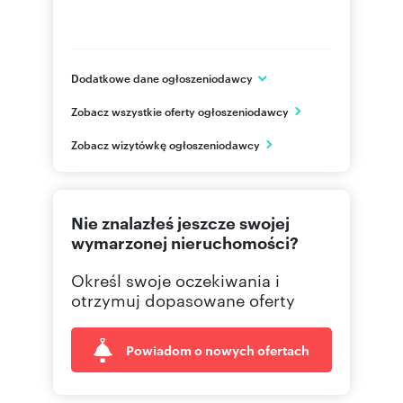
Dodatkowe dane ogłoszeniodawcy
Yuva Development Sp. z o.o.
Zobacz wszystkie oferty ogłoszeniodawcy
ul. Krakowska 60
Raszyn
Zobacz wizytówkę ogłoszeniodawcy
mazowieckie
727 57
Pokaż telefon
Nie znalazłeś jeszcze swojej
223 50
Pokaż telefon
wymarzonej nieruchomości?
Określ swoje oczekiwania i
otrzymuj dopasowane oferty
Powiadom o nowych ofertach