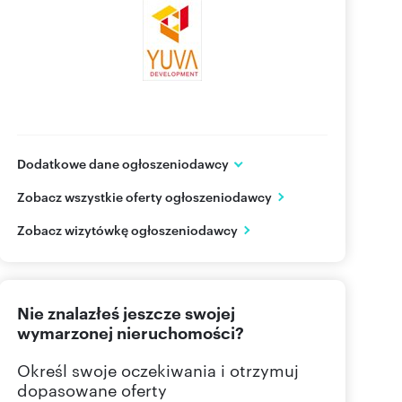
Dodatkowe dane ogłoszeniodawcy
Yuva Development Sp. z o.o.
Zobacz wszystkie oferty ogłoszeniodawcy
ul. Krakowska 60
Raszyn
mazowieckie
Zobacz wizytówkę ogłoszeniodawcy
727 57
Pokaż telefon
Nie znalazłeś jeszcze swojej
223 50
Pokaż telefon
wymarzonej nieruchomości?
Określ swoje oczekiwania i otrzymuj
dopasowane oferty