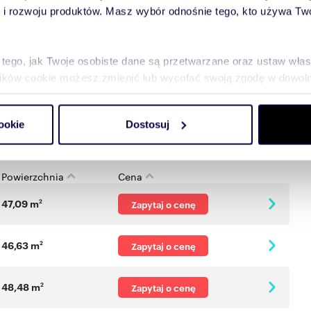
 rozwoju produktów. Masz wybór odnośnie tego, kto używa Twoi
cji
00 PLN
 tego, jak Twoje osobiste dane są przetwarzane oraz ustaw wła
plików cookie możesz zmienić lub wycofać swoją zgodę w dowolne
e
-
Piętro
-
do spersonalizowania treści i reklam, aby oferować funkcje sp
ookie
Dostosuj
ormacje o tym, jak korzystasz z naszej witryny, udostępniamy p
Partnerzy mogą połączyć te informacje z innymi danymi otrzym
nia z ich usług.
Powierzchnia
Cena
47,09 m
2
Zapytaj o cenę
46,63 m
2
Zapytaj o cenę
48,48 m
2
Zapytaj o cenę