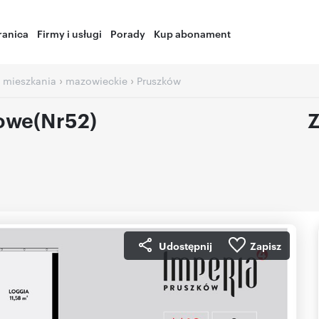
ranica
Firmy i usługi
Porady
Kup abonament
›
›
 mieszkania
mazowieckie
Pruszków
owe(Nr52)
Z
Udostępnij
Zapisz