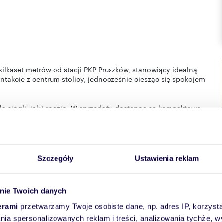
lkaset metrów od stacji PKP Pruszków, stanowiący idealną
ntakcie z centrum stolicy, jednocześnie ciesząc się spokojem
a singli, jak i rodzin. W sprzedaży dostępne są kompaktowe
 budynku zaplanowano garaż, a cichobieżne windy zapewnią
arażu.
, stanowiącym sprawne, bezkorkowe połączenie z centrum
Szczegóły
Ustawienia reklam
eszkania. Oferujemy 66 mieszkań o powierzchni od 29 do 58
, słoneczne balkony - to wszystko odnajdziecie w naszym
nie Twoich danych
śmy możliwość łączenia mieszkań oraz dokonywania
erami
przetwarzamy Twoje osobiste dane, np. adres IP, korzystaj
nie do Państwa indywidualnych potrzeb. Wszystkie
lania spersonalizowanych reklam i treści, analizowania tychże,
żu stero­wany jest automatycznie