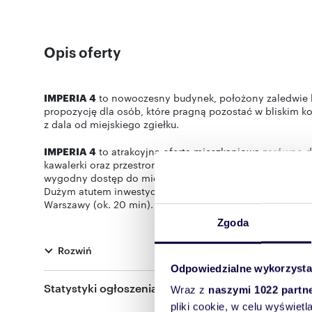
Opis oferty
IMPERIA 4
to nowoczesny budynek, położony zaledwie ki
propozycję dla osób, które pragną pozostać w bliskim ko
z dala od miejskiego zgiełku.
IMPERIA 4
to atrakcyjna oferta mieszkaniowa zarówno dl
kawalerki oraz przestronne mieszkania trzypokojowe. W
wygodny dostęp do mieszkań bezpośrednio z poziomu g
Dużym atutem inwestycji jest bliskość stacji PKP i SKM
Warszawy (ok. 20 min).
Zgoda
Imperia 4
to przede wszystkim komfortowe i ustawne mi
m2. Dogodne metraże, ciekawe rozwiązania przestrzenne
Rozwiń
projekcie!
Odpowiedzialne wykorzysta
Wychodząc naprzeciw Państwa oczekiwaniom, stworzyli
Statystyki ogłoszenia:
Wraz z
naszymi 1022 partn
drobnych zmian lokatorskich*, dopasowujących mieszka
pliki cookie, w celu wyświet
mieszkania zaopatrzone są w domofony, a wjazd do gara