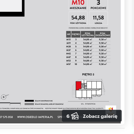
6
Zobacz galerię