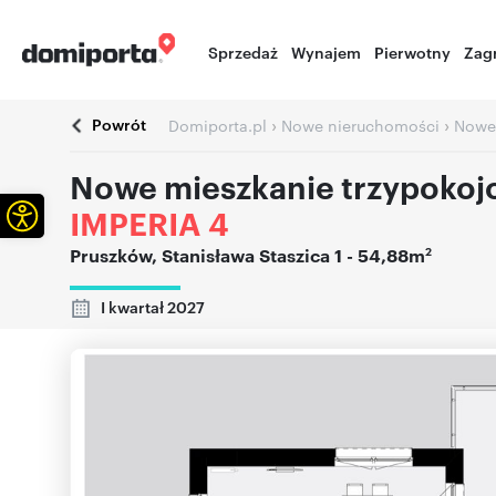
Sprzedaż
Wynajem
Pierwotny
Zag
Powrót
›
›
Domiporta.pl
Nowe nieruchomości
Nowe
Nowe mieszkanie trzypokoj
Otwórz pasek narzędzi
IMPERIA 4
2
Pruszków
,
Stanisława Staszica 1
- 54,88m
I kwartał 2027