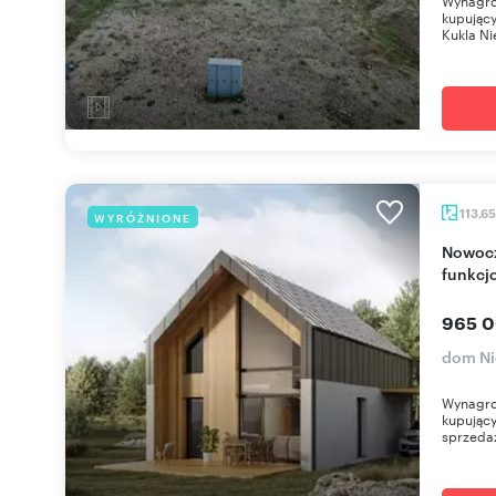
Wynagro
kupujący
Kukla Ni
113,6
WYRÓŻNIONE
Nowoczesny dom w Niezdowie z dużą działką i
funkcj
965 0
dom N
Wynagro
kupujący
sprzedaż