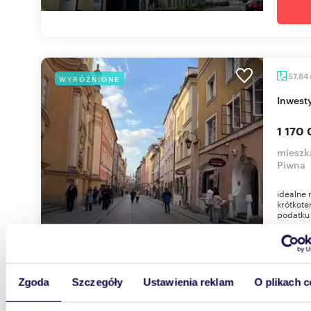
57,84
WYRÓŻNIONE
Inwest
1 170 
mieszk
Piwna
idealne 
krótkote
podatku 
Zgoda
Szczegóły
Ustawienia reklam
O plikach c