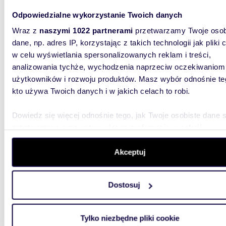
474,4
WYRÓŻNIONE
Odpowiedzialne wykorzystanie Twoich danych
Na sprzedaż luksusowa rezydencja z potencjałem
Wraz z
naszymi 1022 partnerami
przetwarzamy Twoje osob
rozbu
dane, np. adres IP, korzystając z takich technologii jak pliki 
w celu wyświetlania spersonalizowanych reklam i treści,
3 650
analizowania tychże, wychodzenia naprzeciw oczekiwaniom
dom Wa
użytkowników i rozwoju produktów. Masz wybór odnośnie te
kto używa Twoich danych i w jakich celach to robi.
Cicha zi
Posiada
gabinet, 
Dowiedz się więcej odnośnie tego, jak Twoje osobiste dane 
przetwarzane oraz ustaw własne preferencje w
sekcji
szczegółów
. W Deklaracji plików cookie możesz zmienić lu
wycofać swoją zgodę w dowolnej chwili.
Akceptuj
Wykorzystujemy pliki cookie do spersonalizowania treści i r
Dostosuj
aby oferować funkcje społecznościowe i analizować ruch w 
30,01
WYRÓŻNIONE
witrynie. Informacje o tym, jak korzystasz z naszej witryny,
Kawalerka z klimatyzacją - centrum Lęborka 30
udostępniamy partnerom społecznościowym, reklamowym i
Tylko niezbędne pliki cookie
m²
analitycznym. Partnerzy mogą połączyć te informacje z inn