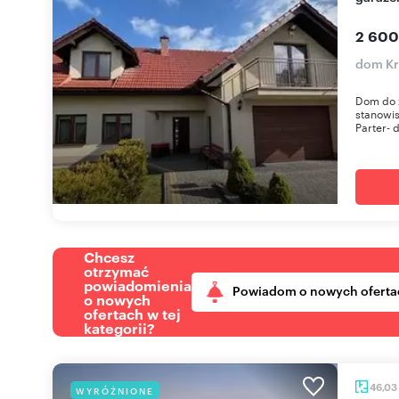
2 600
dom Kr
Dom do z
stanowi
Parter- d
Chcesz
otrzymać
powiadomienia
Powiadom o nowych oferta
o nowych
ofertach w tej
kategorii?
46,03
WYRÓŻNIONE