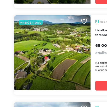
1956
WYRÓŻNIONE
Działka rolna z widokami na Beskidy, dojazd
tereno
65 00
działk
Na sprze
malownic
Nierucho