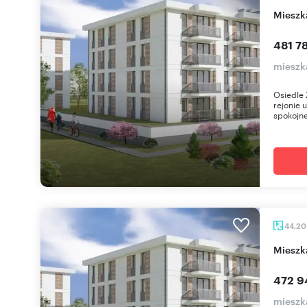
miesz
481 78
mieszk
Osiedle 
rejonie 
spokojne
44,2
miesz
472 9
mieszk