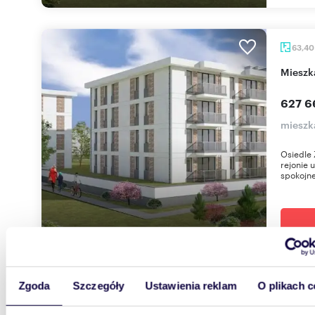
63,4
miesz
627 6
mieszk
Osiedle 
rejonie 
spokojne
Zgoda
Szczegóły
Ustawienia reklam
O plikach c
51,10
miesz