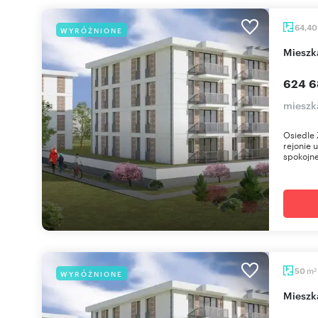
64,4
WYRÓŻNIONE
miesz
624 6
mieszk
Osiedle 
rejonie 
spokojne
m
50
WYRÓŻNIONE
2
miesz