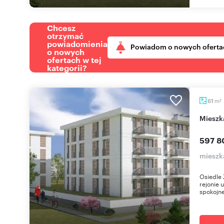
Chcesz
otrzymać
powiadomienia
Powiadom o nowych oferta
o nowych
ofertach w tej
kategorii?
m
61
2
miesz
597 8
mieszk
Osiedle 
rejonie 
spokojne