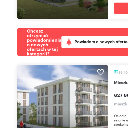
Chcesz
otrzymać
powiadomienia
Powiadom o nowych oferta
o nowych
ofertach w tej
kategorii?
63,4
miesz
627 6
mieszk
Osiedle 
rejonie 
spokojne