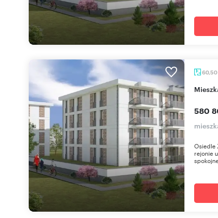
60,5
miesz
580 8
mieszk
Osiedle 
rejonie 
spokojne