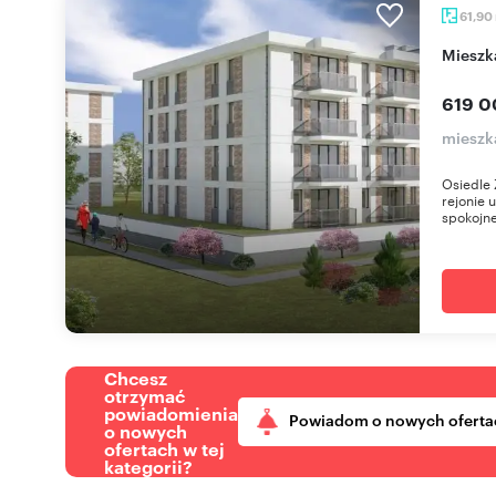
61,90
miesz
619 0
mieszk
Osiedle 
rejonie 
spokojne
Chcesz
otrzymać
powiadomienia
Powiadom o nowych oferta
o nowych
ofertach w tej
kategorii?