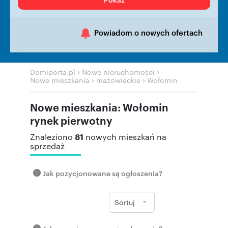
Powiadom o nowych ofertach
›
›
Domiporta.pl
Nowe nieruchomości
›
›
Nowe mieszkania
mazowieckie
Wołomin
Nowe mieszkania: Wołomin
rynek pierwotny
81
Znaleziono
nowych mieszkań na
sprzedaż
Jak pozycjonowane są ogłoszenia?
Sortuj