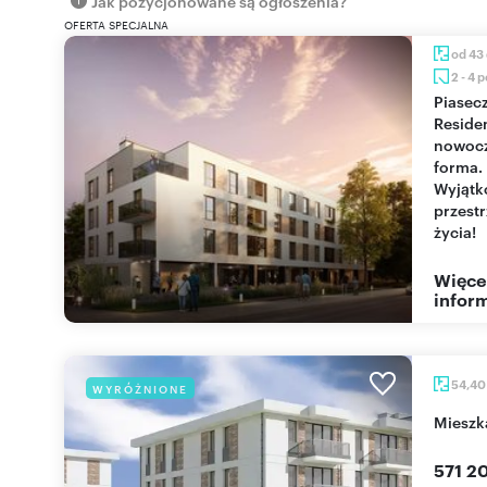
Jak pozycjonowane są ogłoszenia?
OFERTA SPECJALNA
od 43
2 - 4 
Piaseczno
Reside
nowoc
forma.
Wyjąt
przest
życia!
Więce
inform
54,4
WYRÓŻNIONE
miesz
571 20