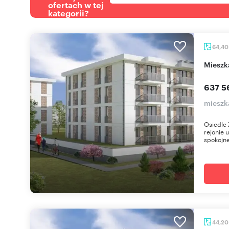
ofertach w tej
kategorii?
64,4
miesz
637 5
mieszk
Osiedle 
rejonie 
spokojne
44,2