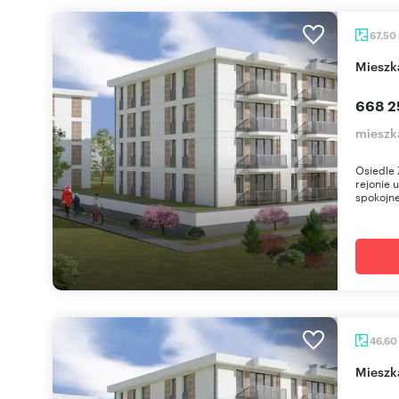
67,50
miesz
668 2
mieszk
Osiedle 
rejonie 
spokojne
46,60
miesz