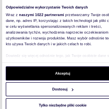
Odpowiedzialne wykorzystanie Twoich danych
541 6
Wraz z
naszymi 1022 partnerami
przetwarzamy Twoje osob
mieszk
dane, np. adres IP, korzystając z takich technologii jak pliki 
w celu wyświetlania spersonalizowanych reklam i treści,
Osiedle 
rejonie 
analizowania tychże, wychodzenia naprzeciw oczekiwaniom
spokojne
użytkowników i rozwoju produktów. Masz wybór odnośnie te
kto używa Twoich danych i w jakich celach to robi.
Dowiedz się więcej odnośnie tego, jak Twoje osobiste dane 
przetwarzane oraz ustaw własne preferencje w
sekcji
szczegółów
. W Deklaracji plików cookie możesz zmienić lu
wycofać swoją zgodę w dowolnej chwili.
Akceptuj
61,10
miesz
Wykorzystujemy pliki cookie do spersonalizowania treści i r
Dostosuj
aby oferować funkcje społecznościowe i analizować ruch w 
592 6
witrynie. Informacje o tym, jak korzystasz z naszej witryny,
mieszk
udostępniamy partnerom społecznościowym, reklamowym i
Tylko niezbędne pliki cookie
analitycznym. Partnerzy mogą połączyć te informacje z inn