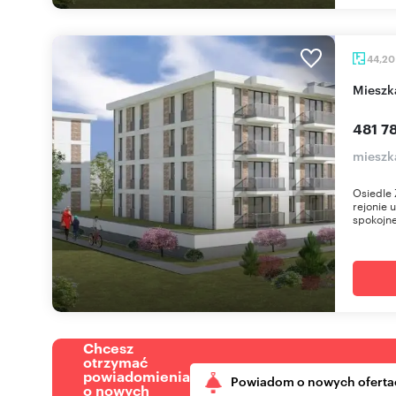
44,2
miesz
481 78
mieszk
Osiedle 
rejonie 
spokojne
Chcesz
otrzymać
powiadomienia
Powiadom o nowych oferta
o nowych