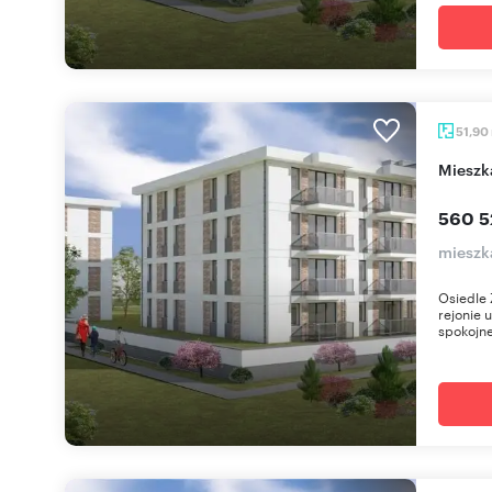
51,90
miesz
560 5
mieszk
Osiedle 
rejonie 
spokojne