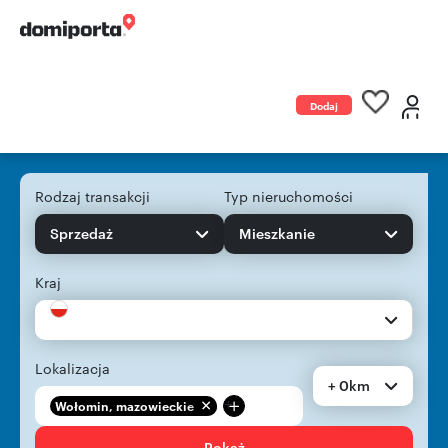
Dodaj
ogłoszenie
Rodzaj transakcji
Typ nieruchomości
Sprzedaż
Mieszkanie
Kraj
Lokalizacja
+ 0km
+
Wołomin, mazowieckie
Pokaż