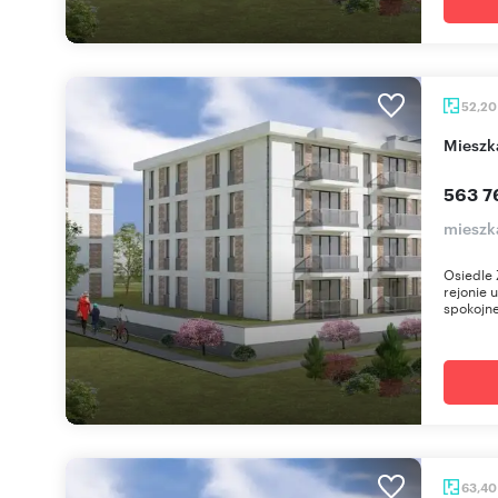
52,2
miesz
563 7
mieszk
Osiedle 
rejonie 
spokojne
63,4