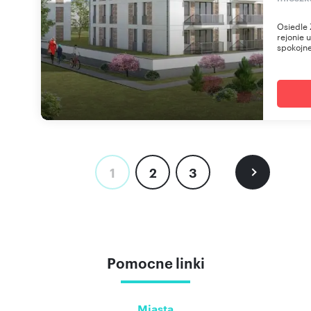
Osiedle 
rejonie 
spokojne
1
2
3
Pomocne linki
Miasta