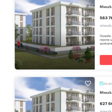
miesz
563 7
mieszk
Osiedle 
rejonie 
spokojne
63,4
miesz
627 6
mieszk