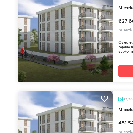
miesz
627 6
mieszk
Osiedle 
rejonie 
spokojne
42,2
miesz
451 5
mieszk