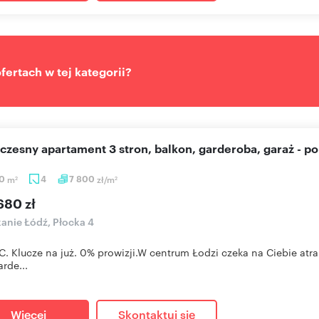
ertach w tej kategorii?
czesny apartament 3 stron, balkon, garderoba, garaż - p
60
m
4
7 800
zł/m
2
2
680 zł
anie Łódź, Płocka 4
. Klucze na już. 0% prowizji.W centrum Łodzi czeka na Ciebie a
arde...
Więcej
Skontaktuj się