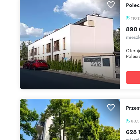
Pol
110,
890 
mieszk
Oferuj
Polesie
Prze
80,
628 1
mieszk