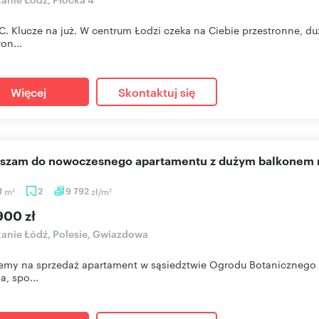
. Klucze na już. W centrum Łodzi czeka na Ciebie przestronne, d
ron...
Więcej
Skontaktuj się
aszam do nowoczesnego apartamentu z dużym balkonem 
1
m
2
9 792
zł/m
2
2
900 zł
anie Łódź, Polesie, Gwiazdowa
emy na sprzedaż apartament w sąsiedztwie Ogrodu Botanicznego i
a, spo...