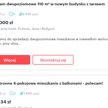
ecam dwupoziomowe 110 m² w nowym budynku z tarasem
17
m
5
8 078
zł/m
2
2
000 zł
anie Łódź, Polesie, Jasia i Małgosi
emy do sprzedaży dwupoziomowe mieszkanie w niewielkim wolno
, przy ulicy...
Więcej
Skontaktuj się
stronne 4-pokojowe mieszkanie z balkonami - polecam!
53
m
4
7 800
zł/m
2
2
34 zł
anie Łódź, Płocka 4