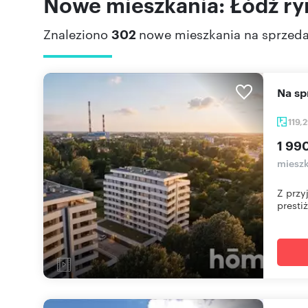
Nowe mieszkania: Łódź ry
Znaleziono
302
nowe mieszkania na sprzed
Na 
119,
1 99
mieszk
Z przy
prestiż