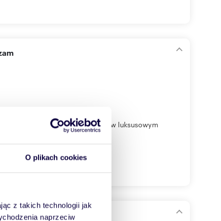
szam
decydujesz, czy zagrasz rolę życia w luksusowym
O plikach cookies
ąc z takich technologii jak
 wychodzenia naprzeciw