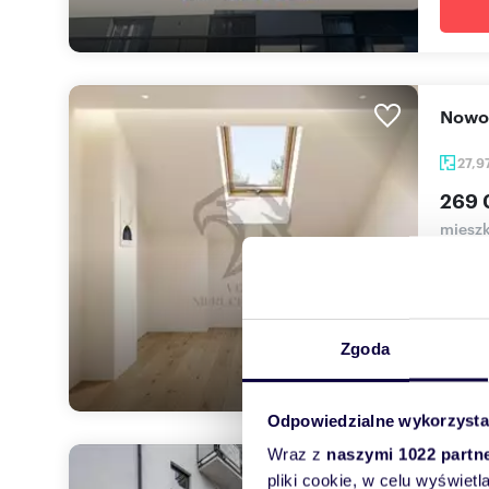
Now
27,9
269 
mieszk
Wszysc
anturaż
Zgoda
Odpowiedzialne wykorzysta
Wraz z
naszymi 1022 partn
Nowo
pliki cookie, w celu wyświet