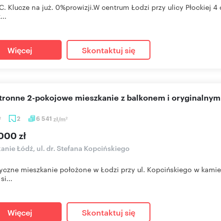
. Klucze na już. 0%prowizji.W centrum Łodzi przy ulicy Płockiej 
...
Więcej
Skontaktuj się
stronne 2-pokojowe mieszkanie z balkonem i oryginalny
2
6 541
zł/m
2
2
000 zł
anie Łódź, ul. dr. Stefana Kopcińskiego
yczne mieszkanie położone w Łodzi przy ul. Kopcińskiego w kami
si...
Więcej
Skontaktuj się