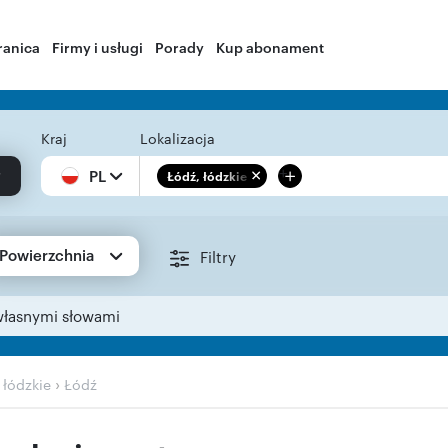
ranica
Firmy i usługi
Porady
Kup abonament
Kraj
Lokalizacja
+
PL
Łódź, łódzkie
Powierzchnia
Filtry
własnymi słowami
›
›
łódzkie
Łódź