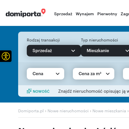
Sprzedaż
Wynajem
Pierwotny
Zag
Rodzaj transakcji
Typ nieruchomości
Sprzedaż
Mieszkanie
Otwórz pasek narzędzi
Cena
Cena za m²
Znajdź nieruchomość opisując ją 
NOWOŚĆ
›
›
Domiporta.pl
Nowe nieruchomości
Nowe mieszkania