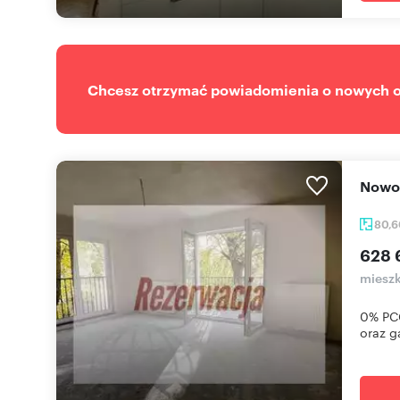
Chcesz otrzymać powiadomienia o nowych of
Nowo
80,
628 
mieszk
0% PCC
oraz g