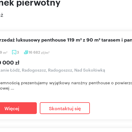
nek pierwotny
aż
sprzedaż luksusowy penthouse 119 m² z 90 m² tarasem i 
29
m
3
16 682
zł/m
2
2
0 000 zł
anie Łódź, Radogoszcz, Radogoszcz, Nad Sokołówką
jemnością prezentujemy wyjątkowy narożny penthouse o powierzchn
owej ...
Więcej
Skontaktuj się