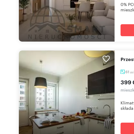
0% PCC
mieszk
Prze
61
m
399 
mieszk
Klimat
składa 