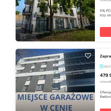
0% PCC
trzy st
Zapr
49,0
479 
mieszk
Oferuj
Retkini