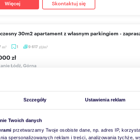
Więcej
Skontaktuj się
oczesny 30m2 apartament z własnym parkingiem - zapra
7
m
1
9 617
zł/m
2
2
000 zł
anie Łódź, Górna
y jesteśmy tylko aktorami na scenie własnych ambicji, ale to Ty 
u. ...
Szczegóły
Ustawienia reklam
Więcej
Skontaktuj się
nie Twoich danych
erami
przetwarzamy Twoje osobiste dane, np. adres IP, korzystaj
czesne M4 z garderobą - balkon, garaż, blisko centrum
lania spersonalizowanych reklam i treści, analizowania tychże,