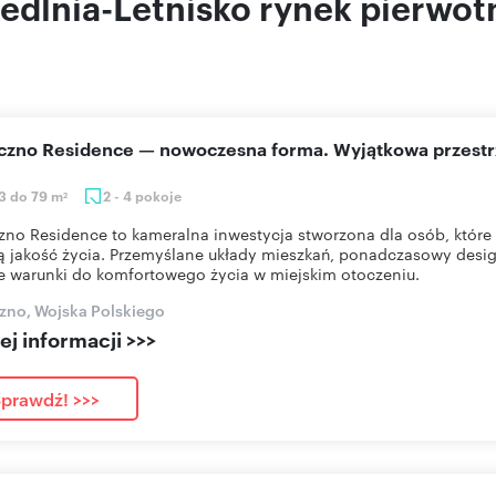
edlnia-Letnisko rynek pierwot
eczno Residence — nowoczesna forma. Wyjątkowa przestr
3 do 79 m
2 - 4 pokoje
2
zno Residence to kameralna inwestycja stworzona dla osób, które 
 jakość życia. Przemyślane układy mieszkań, ponadczasowy desig
e warunki do komfortowego życia w miejskim otoczeniu.
zno, Wojska Polskiego
j informacji >>>
prawdź! >>>