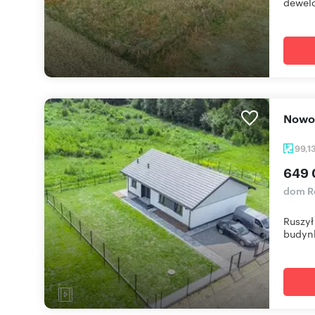
dewelo
Now
99,1
649 
dom 
Ruszył
budynk