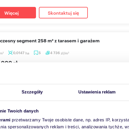
Więcej
Skontaktuj się
oczesny segment 258 m² z tarasem i garażem
m
0,0147
ha
5
4 736
zł/m
2
2
 000 zł
adom, Józefów
zedaż nowoczesny segment w stanie deweloperskim o powierzchni 
nej częś...
Szczegóły
Ustawienia reklam
Więcej
Skontaktuj się
nie Twoich danych
erami
przetwarzamy Twoje osobiste dane, np. adres IP, korzystaj
lania spersonalizowanych reklam i treści, analizowania tychże,