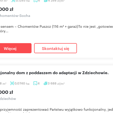
,20
m
0,1293
ha
4
4 258
zł/m
2
2
000 zł
homentów-Socha
sensem – Chomentów Puszcz (116 m² + garaż)To nie jest „gotowiec
óry...
Więcej
Skontaktuj się
cjonalny dom z poddaszem do adaptacji w Zdziechowie.
18
m
0,0740
ha
4
3 688
zł/m
2
2
000 zł
dziechów
rzyjemność zaprezentować Państwu wyjątkowo funkcjonalny, jed