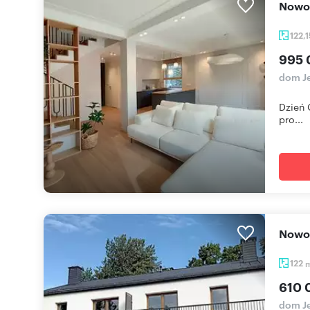
Nowo
122,
995 
dom Je
Dzień 
pro...
Nowo
122
610 
dom Je