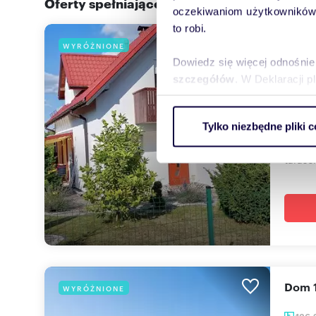
Oferty spełniające Twoje kryteria w promi
oczekiwaniom użytkowników i
to robi.
Now
WYRÓŻNIONE
Dowiedz się więcej odnośnie
140
szczegółów
. W Deklaracji 
920 
Wykorzystujemy pliki cookie 
dom B
Tylko niezbędne pliki c
ruch w naszej witrynie. Inf
Nowy d
reklamowym i analitycznym. 
tarase
uzyskanymi podczas korzysta
Dom
WYRÓŻNIONE