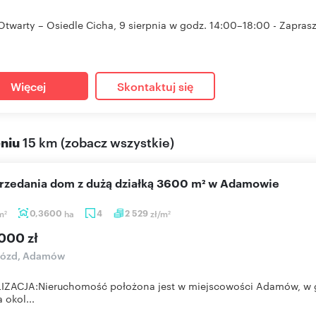
Otwarty – Osiedle Cicha, 9 sierpnia w godz. 14:00–18:00 - Zaprasz
Więcej
Skontaktuj się
eniu
15 km
(
zobacz wszystkie
)
sprzedania dom z dużą działką 3600 m² w Adamowie
m
0,3600
ha
4
2 529
zł/m
2
2
000 zł
ózd, Adamów
ZACJA:Nieruchomość położona jest w miejscowości Adamów, w gm
 okol...