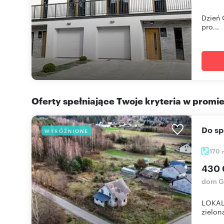
Dzień 
pro...
Oferty spełniające Twoje kryteria w promi
Do 
WYRÓŻNIONE
170
430 
dom G
LOKALI
zielona