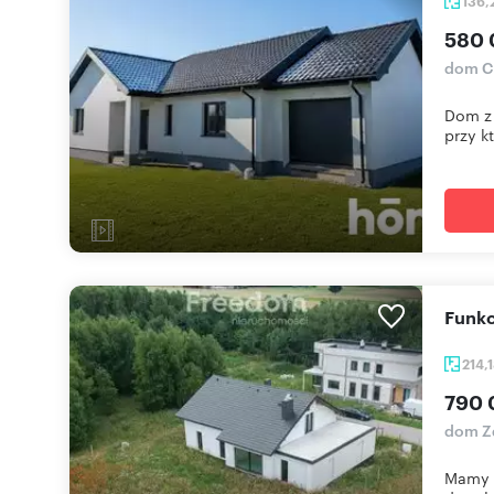
136
580 
dom C
Dom z 
przy kt
Funk
214,
790 
dom Z
Mamy p