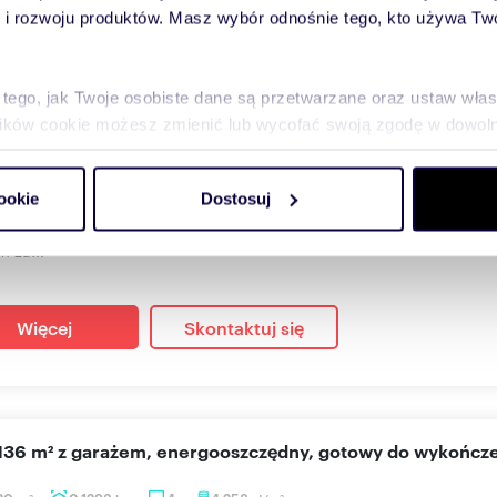
eniu
50 km
(
zobacz wszystkie
)
 rozwoju produktów. Masz wybór odnośnie tego, kto używa Twoi
oczesny dom z tarasem, 2 budynkami i pełnym wyposaże
 tego, jak Twoje osobiste dane są przetwarzane oraz ustaw wła
m
0,1000
ha
5
6 571
zł/m
2
2
plików cookie możesz zmienić lub wycofać swoją zgodę w dowolne
000 zł
do spersonalizowania treści i reklam, aby oferować funkcje sp
ronowice, Bronowice
ookie
Dostosuj
ormacje o tym, jak korzystasz z naszej witryny, udostępniamy p
om, malo zamieszkiwany, tylko na urlopy przez wlascicieli w Bro
Partnerzy mogą połączyć te informacje z innymi danymi otrzym
m za...
nia z ich usług.
Więcej
Skontaktuj się
 136 m² z garażem, energooszczędny, gotowy do wykończ