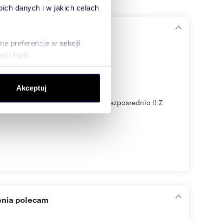
ch danych i w jakich celach
niem
sne preferencje w
sekcji
j chwili.
ołecznościowe i analizować
Akceptuj
artnerom społecznościowym,
nowicach /Pulaw do sprzedania. Bezposrednio !! Z
anymi od Ciebie lub
enia polecam