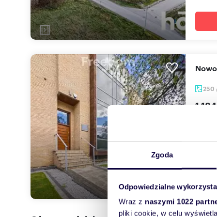
Now
250
1 184
dom R
Na spr
spokoj
Zgoda
Odpowiedzialne wykorzysta
Wraz z
naszymi 1022 partn
pliki cookie, w celu wyświet