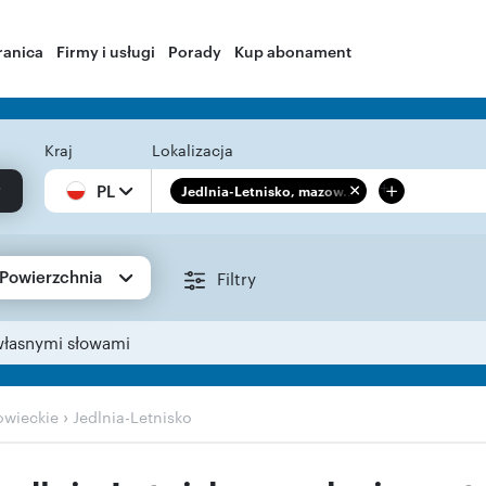
ranica
Firmy i usługi
Porady
Kup abonament
Kraj
Lokalizacja
+
PL
Jedlnia-Letnisko, mazow...
Powierzchnia
Filtry
własnymi słowami
›
wieckie
Jedlnia-Letnisko