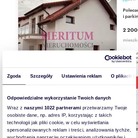
Polecam 26 m² mieszkanie w Straszynie z tarasem
i park
2 200
mieszk
ul. Tur
mieszka
parkingi
Zgoda
Szczegóły
Ustawienia reklam
O plikach c
Odpowiedzialne wykorzystanie Twoich danych
Wraz z
naszymi 1022 partnerami
przetwarzamy Twoje
350
osobiste dane, np. adres IP, korzystając z takich
Pruszcz Gdański, 350 m², wolnostojący budynek
technologii jak pliki cookie, w celu wyświetlania
z mies
spersonalizowanych reklam i treści, analizowania tychże,
wychodzenia naprzeciw oczekiwaniom użytkowników i