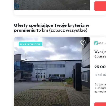
Oferty spełniające Twoje kryteria w
promieniu
15 km
(
zobacz wszystkie
)
m
883
WYRÓŻNIONE
Wynajmę halę magazynową z biurem 883 m² w
Strasz
25 00
lokal 
Do wyna
k.Gdańsk
samocho