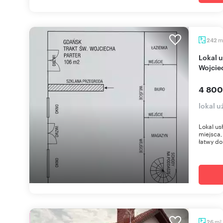
m
242
Lokal usługowy 136 m² przy Trakcie św.
Wojcie
4 800
lokal u
Lokal us
miejsca,
łatwy do
m
26
2