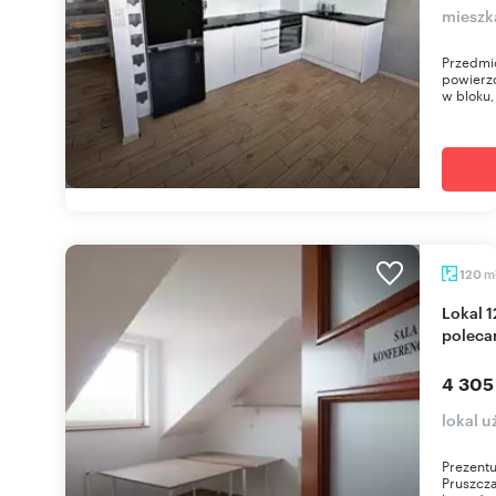
mieszka
Przedmi
powierzc
w bloku, 
m
120
Lokal 120 m² w centrum Pruszcza Gdańskiego -
poleca
4 305
lokal 
Prezentu
Pruszcza