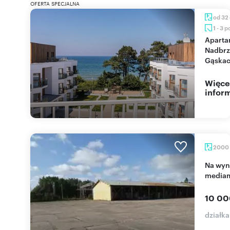
OFERTA SPECJALNA
od 32
1 - 3 
Apartamenty na
Nadbrz
Gąskac
Więce
inform
2000
Na wynajem plac 2000 m² z monitoringiem i
media
10 00
działka