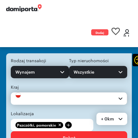
Dodaj
ogłoszenie
Rodzaj transakcji
Typ nieruchomości
Wynajem
Wszystkie
Kraj
Lokalizacja
+ 0km
+
Pszczółki, pomorskie
Pokaż