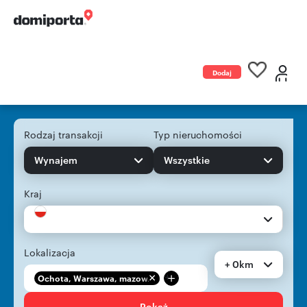
Dodaj
ogłoszenie
Rodzaj transakcji
Typ nieruchomości
Wynajem
Wszystkie
Kraj
Lokalizacja
+ 0km
+
Ochota, Warszawa, mazow...
Pokaż