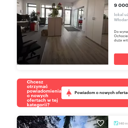
9 000
lokal 
Włodar
Do wynaj
Ochocie(
duża wit
Chcesz
otrzymać
powiadomienia
Powiadom o nowych oferta
o nowych
ofertach w tej
kategorii?
m
140