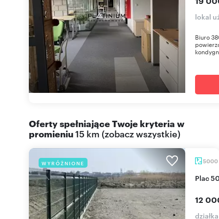
19 00
lokal 
Biuro 3
powierzc
kondygn
Oferty spełniające Twoje kryteria w
promieniu
15 km
(
zobacz wszystkie
)
5000
WYRÓŻNIONE
Plac 
12 00
działk