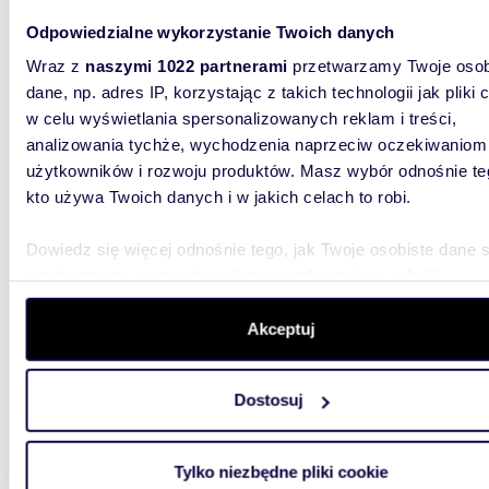
Odpowiedzialne wykorzystanie Twoich danych
Wraz z
naszymi 1022 partnerami
przetwarzamy Twoje osob
dane, np. adres IP, korzystając z takich technologii jak pliki 
w celu wyświetlania spersonalizowanych reklam i treści,
m
276
analizowania tychże, wychodzenia naprzeciw oczekiwaniom
Polecam nowoczesne biuro 276 m² przy CH Blue
użytkowników i rozwoju produktów. Masz wybór odnośnie te
City w
kto używa Twoich danych i w jakich celach to robi.
14 90
Dowiedz się więcej odnośnie tego, jak Twoje osobiste dane 
lokal 
przetwarzane oraz ustaw własne preferencje w
sekcji
Aleje J
szczegółów
. W Deklaracji plików cookie możesz zmienić lu
wycofać swoją zgodę w dowolnej chwili.
Akceptuj
PRIME EL
powierzc
biurowej
Wykorzystujemy pliki cookie do spersonalizowania treści i r
Dostosuj
aby oferować funkcje społecznościowe i analizować ruch w 
witrynie. Informacje o tym, jak korzystasz z naszej witryny,
udostępniamy partnerom społecznościowym, reklamowym i
Tylko niezbędne pliki cookie
analitycznym. Partnerzy mogą połączyć te informacje z inn