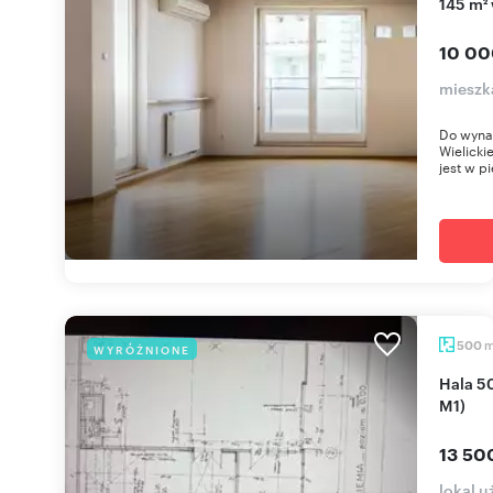
145 m²
10 00
mieszk
Do wyna
Wielicki
jest w pi
500
WYRÓŻNIONE
Hala 500 m² z biurem, duże drzwi, Marki (blisko
M1)
13 50
lokal 