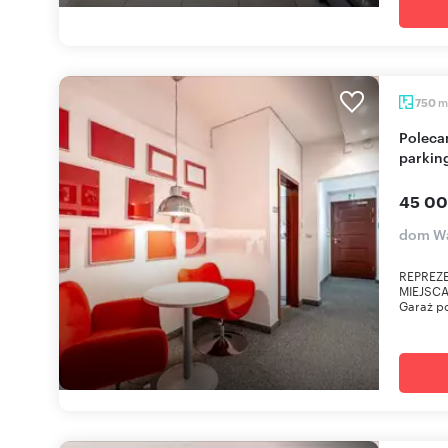
m
750
Polecam nowoczesny biurowiec z 39 miejscami
parkin
45 00
dom Wa
REPREZE
MIEJSCA
Garaż po