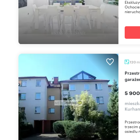
Ekskluzy
Ochoci
nierucho
m
120
Przestronne 120 m² apartament z tarasem,
garaże
5 900
mieszk
Kurha
Przestro
trzecim 
osiedlu 