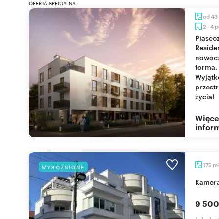
OFERTA SPECJALNA
od 43
2 - 4 
Piaseczno
Reside
nowoc
forma.
Wyjąt
przest
życia!
Więce
inform
m
175
WYRÓŻNIONE
Kamer
9 500