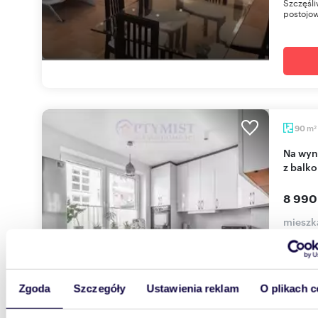
Szczęśli
postojow
m
90
2
Na wynajem przestronne 4-pokojowe mieszkanie
z balk
8 990
mieszk
Włodar
Do wyna
mieszkan
się z sal
Zgoda
Szczegóły
Ustawienia reklam
O plikach c