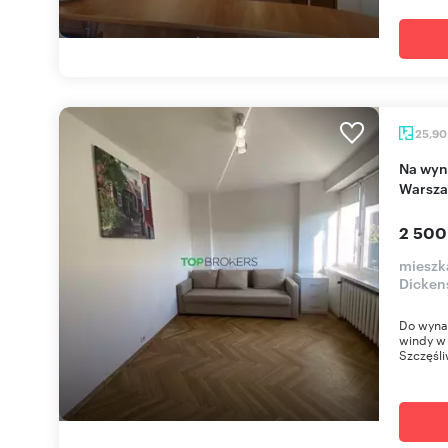
25,9
Na wynajem przestronne studio 26 m² w
Warsza
2 500
mieszk
Dicken
Do wynaj
windy w 
Szczęśliw