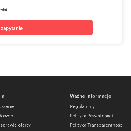
zwiń)
j zapytanie
ia
Ważne informacje
oszenie
Regulaminy
łoszeń
Polityka Prywatności
 sprawie oferty
Polityka Transparentności