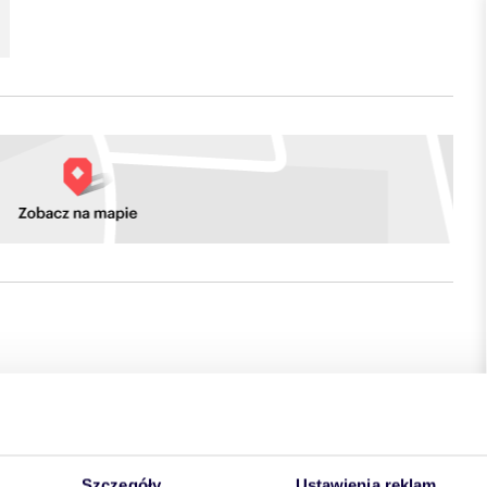
o wybudowanym obiekcie "UrbanBox Park Harmonia Kępa"
Szczegóły
Ustawienia reklam
owo-handlowo-magazynowy dedykowany firmom i