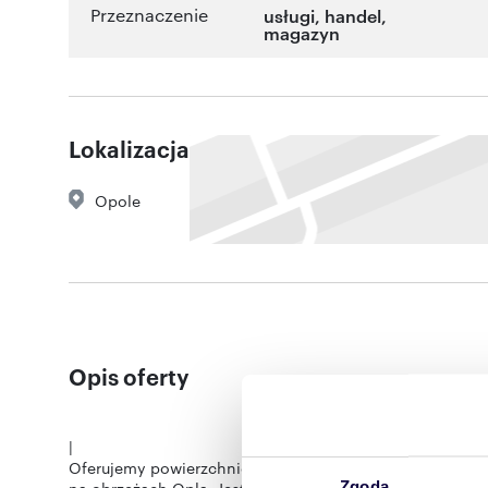
Przeznaczenie
usługi
,
handel
,
magazyn
Lokalizacja
Opole
Opis oferty
|
Oferujemy powierzchnie handlowo-magazynowe w now
Zgoda
na obrzeżach Opla. Jest to nowoczesny obiekt usług