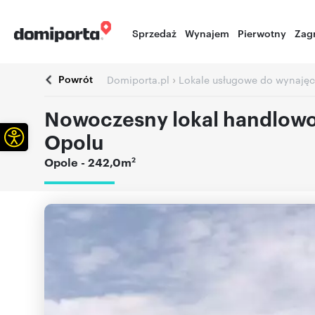
Sprzedaż
Wynajem
Pierwotny
Zag
Powrót
›
Domiporta.pl
Lokale usługowe do wynajęc
Nowoczesny lokal handlow
Otwórz pasek narzędzi
Opolu
2
Opole
- 242,0m