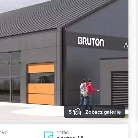
5
Zobacz galerię
ENIE
PIĘTRO