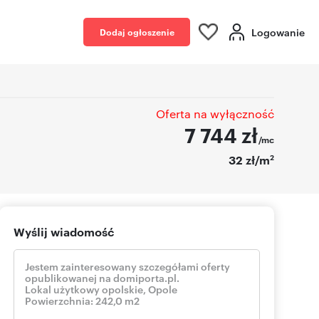
Logowanie
Dodaj ogłoszenie
Oferta na wyłączność
7 744
zł
/mc
2
32 zł/m
Wyślij wiadomość