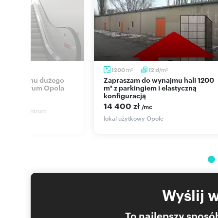
zł/m
m
zł/m
45
1200
12
2
2
2
Zapraszam do wynajmu hali 1200
m² w centrum Opola
m² z parkingiem i elastyczną
konfiguracją
/mc
14 400 zł
/mc
y Opole, Centrum
lokal użytkowy Opole
Wyślij 
To najlepszy sposób