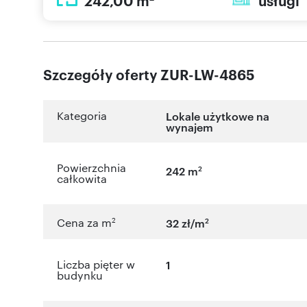
242,00 m
usługi
Szczegóły oferty ZUR-LW-4865
Kategoria
Lokale użytkowe na
wynajem
Powierzchnia
2
242 m
całkowita
2
2
Cena za m
32 zł/m
Liczba pięter w
1
budynku