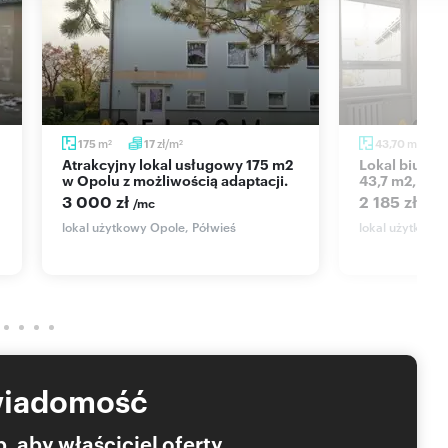
m
zł/m
m
175
17
43,70
2
2
2
Atrakcyjny lokal usługowy 175 m2
Lokal biurowy w centrum Opola,
w Opolu z możliwością adaptacji.
43,7 m2, jas
3 000 zł
2 185 zł
/mc
/mc
lokal użytkowy Opole, Półwieś
lokal użytkowy
wiadomość
, aby właściciel oferty