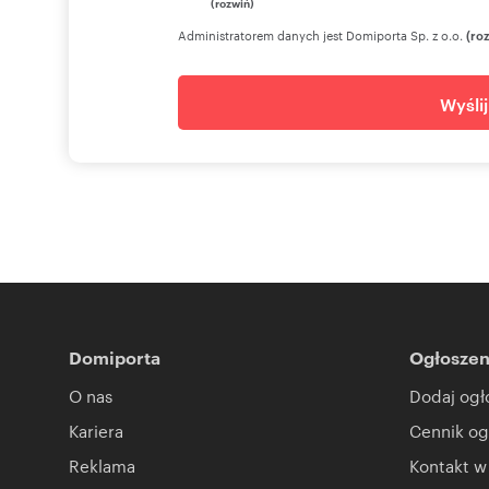
(rozwiń)
Administratorem danych jest Domiporta Sp. z o.o.
(ro
Wyśli
Domiporta
Ogłoszen
O nas
Dodaj ogł
Kariera
Cennik og
Reklama
Kontakt w