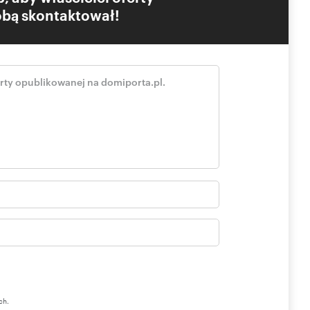
Tobą skontaktował!
ch.