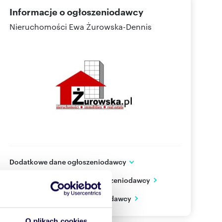
Informacje o ogłoszeniodawcy
Nieruchomości Ewa Żurowska-Dennis
Dodatkowe dane ogłoszeniodawcy
Rynek 14
Zobacz wszystkie oferty ogłoszeniodawcy
Strzelce Opolskie
opolskie
PL
Zobacz wizytówkę ogłoszeniodawcy
500 15
Pokaż telefon
O plikach cookies