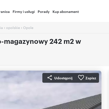
ranica
Firmy i usługi
Porady
Kup abonament
›
›
ia
opolskie
Opole
o-magazynowy 242 m2 w
Udostępnij
Zapisz