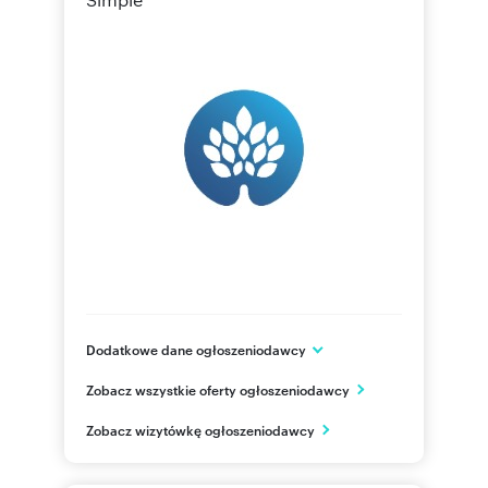
Dodatkowe dane ogłoszeniodawcy
Gdańska 160
Zobacz wszystkie oferty ogłoszeniodawcy
Bydgoszcz
kujawsko-pomorskie
PL
Zobacz wizytówkę ogłoszeniodawcy
500028
Pokaż telefon