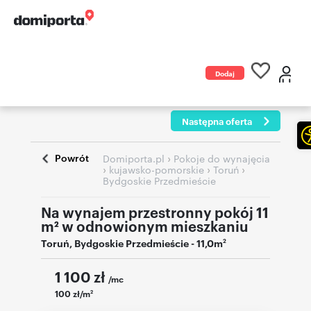
Dodaj
ogłoszenie
Następna oferta
Powrót
›
Domiporta.pl
Pokoje do wynajęcia
›
›
›
kujawsko-pomorskie
Toruń
Bydgoskie Przedmieście
Na wynajem przestronny pokój 11
m² w odnowionym mieszkaniu
Toruń
,
Bydgoskie Przedmieście
- 11,0m
2
1 100
zł
/mc
100 zł/m
2