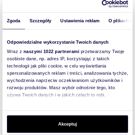
dobrze skomunikowanego miejsca do życia.
Z poważaniem,
Zgoda
Szczegóły
Ustawienia reklam
O plikach c
Klaudia Przybylska Grupa Simple
pokaż telefon
578
skontaktuj się
klaudia.prz
Odpowiedzialne wykorzystanie Twoich danych
Wraz z
naszymi 1022 partnerami
przetwarzamy Twoje
Simple Dom - Najem i Zarządzanie jest
osobiste dane, np. adres IP, korzystając z takich
profesjonalną agencją Nieruchomości i
technologii jak pliki cookie, w celu wyświetlania
zapewnia najwyższy poziom bezpieczeństwa
transakcji.
spersonalizowanych reklam i treści, analizowania tychże,
Pobieramy wynagrodzenie w formie prowizji za
wychodzenia naprzeciw oczekiwaniom użytkowników i
świadczoną usługę pośrednictwa.
rozwoju produktów. Masz wybór odnośnie tego, kto
Interesują mnie
używa Twoich danych i w jakich celach to robi.
Zawarte powyżej informacje mają charakter
podobne oferty
wyłącznie informacyjny i nie stanowią oferty
(rozwiń)
handlowej w rozumieniu obowiązujących
Dowiedz się więcej odnośnie tego, jak Twoje osobiste
przepisów prawa. W grupasimple.pl Sp. z o.o.
Chcę otrzymywać
dane są przetwarzane oraz ustaw własne preferencje w
informacje o
dbamy o to, aby treści prezentowane w naszych
promocjach i
sekcji szczegółów
. W Deklaracji plików cookie możesz
Akceptuj
ofertach były aktualne i rzetelne. Informacje
usługach.
dotyczące ofert pochodzą z oświadczeń
(rozwiń)
zmienić lub wycofać swoją zgodę w dowolnej chwili.