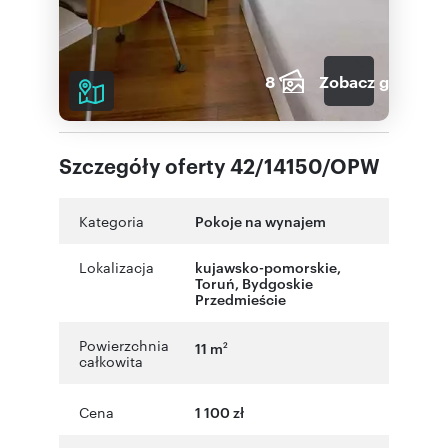
8
Zobacz galerię
Szczegóły oferty 42/14150/OPW
Kategoria
Pokoje na wynajem
Lokalizacja
kujawsko-pomorskie
,
Toruń
,
Bydgoskie
Przedmieście
Powierzchnia
11 m
2
całkowita
Cena
1 100 zł