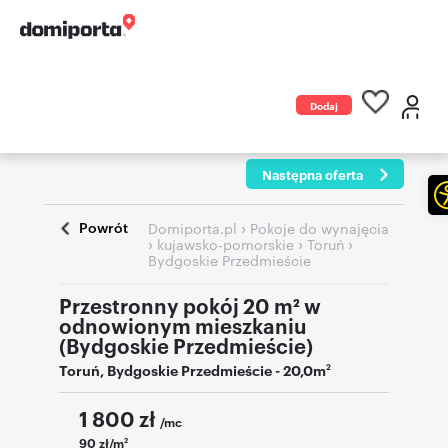
Dodaj
ogłoszenie
Następna oferta
Powrót
›
Domiporta.pl
Pokoje do wynajęcia
›
›
›
kujawsko-pomorskie
Toruń
Bydgoskie Przedmieście
Przestronny pokój 20 m² w
odnowionym mieszkaniu
(Bydgoskie Przedmieście)
Toruń
,
Bydgoskie Przedmieście
- 20,0m
2
1 800
zł
/mc
90 zł/m
2