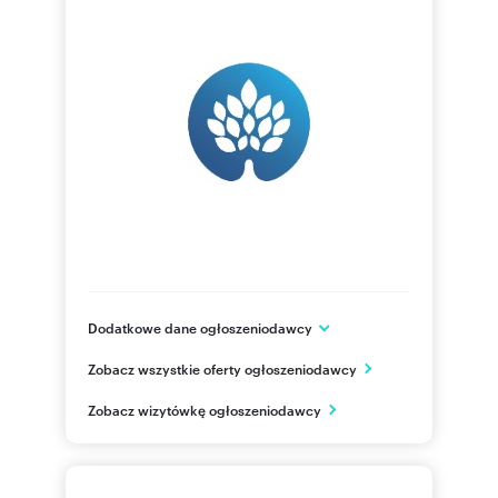
Dodatkowe dane ogłoszeniodawcy
Gdańska 160
Zobacz wszystkie oferty ogłoszeniodawcy
Bydgoszcz
kujawsko-pomorskie
PL
Zobacz wizytówkę ogłoszeniodawcy
500028
Pokaż telefon