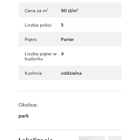
Cena za m
90 zł/m
2
2
Liczba pokoi
5
Piętro
Parter
Liczba pięter w
4
budynku
Kuchnia
oddzielna
Okolica:
park
Lokalizacja