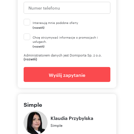
Interesują mnie podobne oferty
(rozwiń)
Chcę otrzymywać informacje o promocjach i
usługach.
(rozwiń)
Administratorem danych jest Domiporta Sp. z o.o.
(rozwiń)
Wyślij zapytanie
Simple
Klaudia
Przybylska
Simple