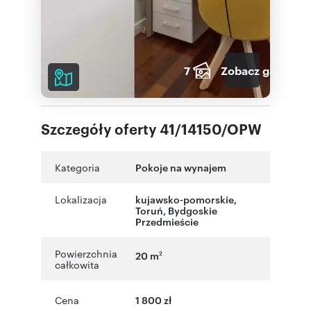
7
Zobacz galerię
Szczegóły oferty 41/14150/OPW
Kategoria
Pokoje na wynajem
Lokalizacja
kujawsko-pomorskie
,
Toruń
,
Bydgoskie
Przedmieście
Powierzchnia
20 m
2
całkowita
Cena
1 800 zł