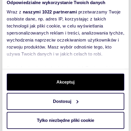
Odpowiedzialne wykorzystanie Twoich danych
Wraz z
naszymi 1022 partnerami
przetwarzamy Twoje
osobiste dane, np. adres IP, korzystając z takich
technologii jak pliki cookie, w celu wyświetlania
WYRÓŻNIONE
spersonalizowanych reklam i treści, analizowania tychże,
wychodzenia naprzeciw oczekiwaniom użytkowników i
rozwoju produktów. Masz wybór odnośnie tego, kto
używa Twoich danych i w jakich celach to robi.
Dowiedz się więcej odnośnie tego, jak Twoje osobiste
dane są przetwarzane oraz ustaw własne preferencje w
sekcji szczegółów
. W Deklaracji plików cookie możesz
Akceptuj
zmienić lub wycofać swoją zgodę w dowolnej chwili.
Dostosuj
Wykorzystujemy pliki cookie do spersonalizowania treści
m
zł/m
27,30
1
84
2
2
i reklam, aby oferować funkcje społecznościowe i
analizować ruch w naszej witrynie. Informacje o tym, jak
Nowoczesna kawalerka z balkonem w
Tylko niezbędne pliki cookie
Wrocławiu - zapraszam
korzystasz z naszej witryny, udostępniamy partnerom
2 300 zł
+ czynsz: 440 zł
/mc
społecznościowym, reklamowym i analitycznym.