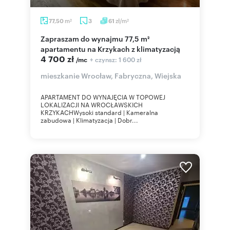
m
zł/m
77,50
3
61
2
2
Zapraszam do wynajmu 77,5 m²
apartamentu na Krzykach z klimatyzacją
4 700 zł
+ czynsz: 1 600 zł
/mc
mieszkanie Wrocław, Fabryczna, Wiejska
APARTAMENT DO WYNAJĘCIA W TOPOWEJ
LOKALIZACJI NA WROCŁAWSKICH
KRZYKACHWysoki standard | Kameralna
zabudowa | Klimatyzacja | Dobr...