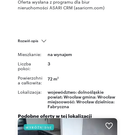
Oferta wysłana z programu dla biur
nieruchomości ASARI CRM (asaricrm.com)
Rozwiń opis
Mieszkanie:
na wynajem
Liczba
3
pokoi:
Powierzchni
72 m
2
a całkowita:
Lokalizacja:
województwo:
dolnośląskie
powiat:
Wrocław
gmina:
Wrocław
miejscowość:
Wrocław
dzielnica:
Fabryczna
Podobne oferty w tej lokalizacji
WYRÓŻNIONE