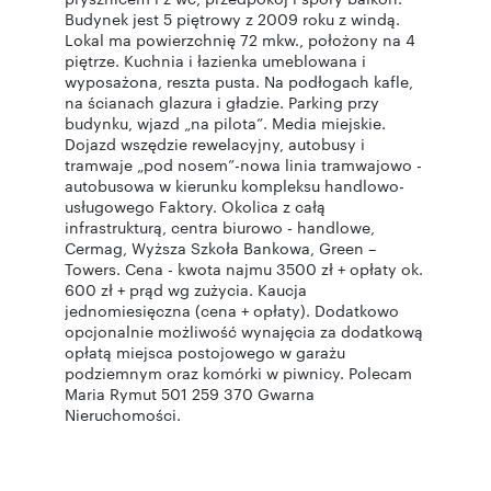
Budynek jest 5 piętrowy z 2009 roku z windą.
Lokal ma powierzchnię 72 mkw., położony na 4
piętrze. Kuchnia i łazienka umeblowana i
wyposażona, reszta pusta. Na podłogach kafle,
na ścianach glazura i gładzie. Parking przy
budynku, wjazd „na pilota”. Media miejskie.
Dojazd wszędzie rewelacyjny, autobusy i
tramwaje „pod nosem”-nowa linia tramwajowo -
autobusowa w kierunku kompleksu handlowo-
usługowego Faktory. Okolica z całą
infrastrukturą, centra biurowo - handlowe,
Cermag, Wyższa Szkoła Bankowa, Green –
Towers. Cena - kwota najmu 3500 zł + opłaty ok.
600 zł + prąd wg zużycia. Kaucja
jednomiesięczna (cena + opłaty). Dodatkowo
opcjonalnie możliwość wynajęcia za dodatkową
opłatą miejsca postojowego w garażu
podziemnym oraz komórki w piwnicy. Polecam
Maria Rymut 501 259 370 Gwarna
Nieruchomości.