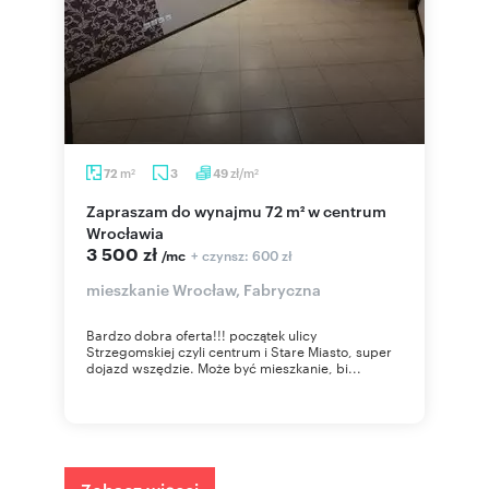
m
zł/m
72
3
49
2
2
Zapraszam do wynajmu 72 m² w centrum
Wrocławia
3 500 zł
+ czynsz: 600 zł
/mc
mieszkanie Wrocław, Fabryczna
Bardzo dobra oferta!!! początek ulicy
Strzegomskiej czyli centrum i Stare Miasto, super
dojazd wszędzie. Może być mieszkanie, bi...