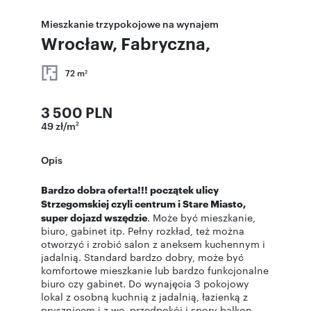
Mieszkanie trzypokojowe na wynajem
Wrocław, Fabryczna,
72 m
2
3 500 PLN
49 zł/m
2
Opis
Bardzo dobra oferta!!! początek ulicy
Strzegomskiej czyli centrum i Stare Miasto,
super dojazd wszędzie
. Może być mieszkanie,
biuro, gabinet itp. Pełny rozkład, też można
otworzyć i zrobić salon z aneksem kuchennym i
jadalnią. Standard bardzo dobry, może być
komfortowe mieszkanie lub bardzo funkcjonalne
biuro czy gabinet. Do wynajęcia 3 pokojowy
lokal z osobną kuchnią z jadalnią, łazienką z
prysznicem i z wc, przedpokój i spory balkon.