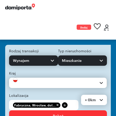
Dodaj
ogłoszenie
Rodzaj transakcji
Typ nieruchomości
Wynajem
Mieszkanie
Kraj
Lokalizacja
+ 0km
+
Fabryczna, Wrocław, dol...
Pokaż