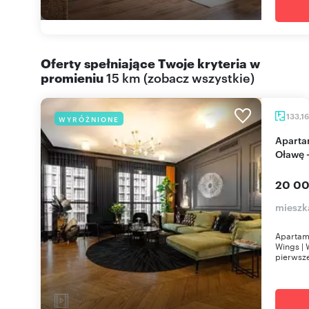
Oferty spełniające Twoje kryteria w
promieniu
15 km
(
zobacz wszystkie
)
133,1
WYRÓŻNIONE
Apartament premium 133 m² z widokiem na
Oławę 
20 00
mieszk
Apartam
Wings | 
pierwsze