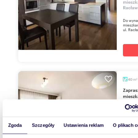
mieszk
Racław
Do wyna
mieszkan
ul. Racła
m
40
2
Zapraszam do wynajęcia nowoczesnego 40 m²
mieszk
2 800
mieszk
Zgoda
Szczegóły
Ustawienia reklam
O plikach c
Do wyna
powierzc