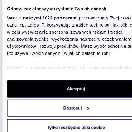
kameraln
Odpowiedzialne wykorzystanie Twoich danych
Wraz z
naszymi 1022 partnerami
przetwarzamy Twoje osob
dane, np. adres IP, korzystając z takich technologii jak pliki 
w celu wyświetlania spersonalizowanych reklam i treści,
analizowania tychże, wychodzenia naprzeciw oczekiwaniom
użytkowników i rozwoju produktów. Masz wybór odnośnie te
42,73
kto używa Twoich danych i w jakich celach to robi.
Na wynajem przestronne 2-pokojowe mieszkanie
42 m² 
Dowiedz się więcej odnośnie tego, jak Twoje osobiste dane 
przetwarzane oraz ustaw własne preferencje w
sekcji
2 950
szczegółów
. W Deklaracji plików cookie możesz zmienić lu
wycofać swoją zgodę w dowolnej chwili.
Akceptuj
mieszk
Do wyna
Wykorzystujemy pliki cookie do spersonalizowania treści i r
postojo
Dostosuj
aby oferować funkcje społecznościowe i analizować ruch w 
położone
witrynie. Informacje o tym, jak korzystasz z naszej witryny,
udostępniamy partnerom społecznościowym, reklamowym i
Tylko niezbędne pliki cookie
analitycznym. Partnerzy mogą połączyć te informacje z inn