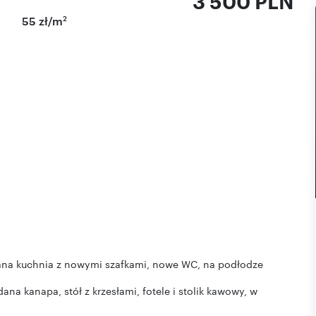
3 500 PLN
2
55 zł/m
ana kuchnia z nowymi szafkami, nowe WC, na podłodze
ana kanapa, stół z krzesłami, fotele i stolik kawowy, w