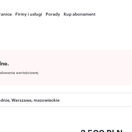
ranica
Firmy i usługi
Porady
Kup abonament
lne.
udowania wartościowej
udnie, Warszawa, mazowieckie