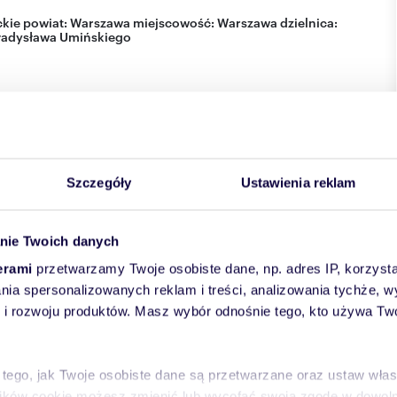
kie
powiat:
Warszawa
miejscowość:
Warszawa
dzielnica:
adysława Umińskiego
Szczegóły
Ustawienia reklam
nie Twoich danych
erami
przetwarzamy Twoje osobiste dane, np. adres IP, korzystaj
lania spersonalizowanych reklam i treści, analizowania tychże,
 rozwoju produktów. Masz wybór odnośnie tego, kto używa Twoi
 tego, jak Twoje osobiste dane są przetwarzane oraz ustaw wła
plików cookie możesz zmienić lub wycofać swoją zgodę w dowolne