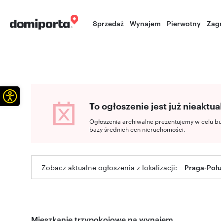
Sprzedaż
Wynajem
Pierwotny
Zag
Otwórz pasek narzędzi
To ogłoszenie jest już nieaktua
Ogłoszenia archiwalne prezentujemy w celu b
bazy średnich cen nieruchomości.
Zobacz aktualne ogłoszenia z lokalizacji:
Praga-Poł
Mieszkanie trzypokojowe na wynajem