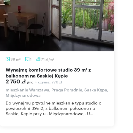
39
m
1
71
zł/m
2
2
Wynajmę komfortowe studio 39 m² z
balkonem na Saskiej Kępie
2 750 zł
+ czynsz: 770 zł
/mc
mieszkanie Warszawa, Praga Południe, Saska Kępa,
Międzynarodowa
Do wynajmu przytulne mieszkanie typu studio o
powierzchni 39m2, z balkonem położone na
Saskiej Kępie przy ul. Międzynarodowej. U...