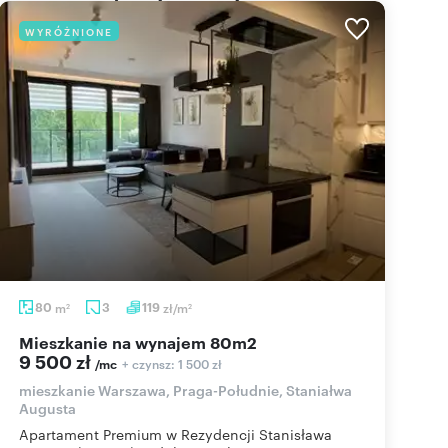
WYRÓŻNIONE
80
m
3
119
zł/m
2
2
mieszkanie na wynajem 80m2
9 500 zł
+ czynsz: 1 500 zł
/mc
mieszkanie Warszawa, Praga-Południe, Staniałwa
Augusta
Apartament Premium w Rezydencji Stanisława