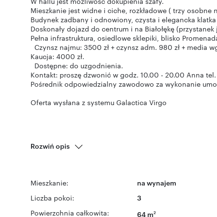
W hallu jest możliwość dokupienia szafy.
Mieszkanie jest widne i ciche, rozkładowe ( trzy osobne 
Budynek zadbany i odnowiony, czysta i elegancka klatka
Doskonały dojazd do centrum i na Białołękę (przystanek j
Pełna infrastruktura, osiedlowe sklepiki, blisko Promena
Czynsz najmu: 3500 zł + czynsz adm. 980 zł + media wg
Kaucja: 4000 zł.
Dostępne: do uzgodnienia.
Kontakt: proszę dzwonić w godz. 10.00 - 20.00 Anna tel
Pośrednik odpowiedzialny zawodowo za wykonanie umowy
Oferta wysłana z systemu Galactica Virgo
Rozwiń opis
Mieszkanie:
na wynajem
Liczba pokoi:
3
Powierzchnia całkowita:
64 m
2