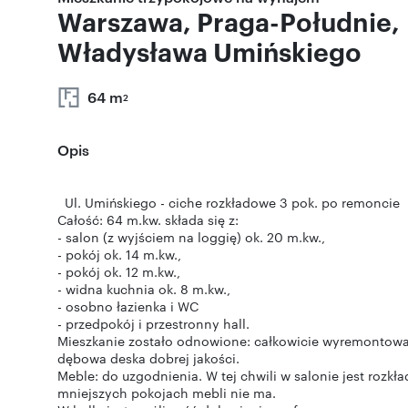
Warszawa, Praga-Południe,
Władysława Umińskiego
64 m
2
Opis
Ul. Umińskiego - ciche rozkładowe 3 pok. po remoncie
Całość: 64 m.kw. składa się z:
- salon (z wyjściem na loggię) ok. 20 m.kw.,
- pokój ok. 14 m.kw.,
- pokój ok. 12 m.kw.,
- widna kuchnia ok. 8 m.kw.,
- osobno łazienka i WC
- przedpokój i przestronny hall.
Mieszkanie zostało odnowione: całkowicie wyremontow
dębowa deska dobrej jakości.
Meble: do uzgodnienia. W tej chwili w salonie jest rozkład
mniejszych pokojach mebli nie ma.