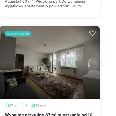
Augusta | 80 m² | Widok na park Do wynajęcia
wyjątkowy apartament o powierzchni 80 m²...
WYRÓŻNIONE
37
m
1
78
zł/m
2
2
Wynajmę przytulne 37 m² mieszkanie od 10