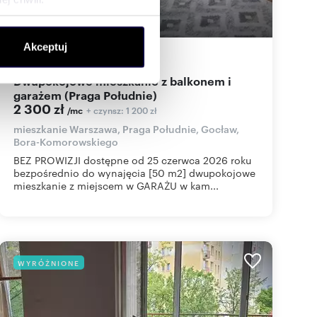
ołecznościowe i analizować
Akceptuj
artnerom społecznościowym,
50
m
2
46
zł/m
2
2
anymi od Ciebie lub
Dwupokojowe mieszkanie z balkonem i
garażem (Praga Południe)
2 300 zł
+ czynsz: 1 200 zł
/mc
mieszkanie Warszawa, Praga Południe, Gocław,
Bora-Komorowskiego
BEZ PROWIZJI dostępne od 25 czerwca 2026 roku
bezpośrednio do wynajęcia [50 m2] dwupokojowe
mieszkanie z miejscem w GARAŻU w kam...
WYRÓŻNIONE