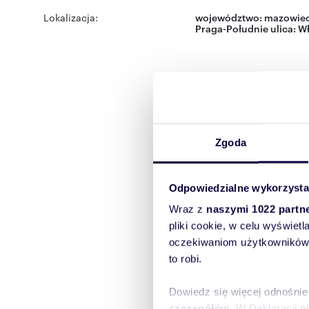
Lokalizacja:
województwo:
mazowiec
Praga-Południe
ulica:
Wł
Zgoda
Odpowiedzialne wykorzysta
Wraz z
naszymi 1022 partn
pliki cookie, w celu wyświet
oczekiwaniom użytkowników i
to robi.
Dowiedz się więcej odnośnie
szczegółów
. W Deklaracji 