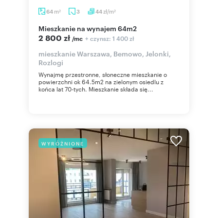
m
zł/m
64
3
44
2
2
mieszkanie na wynajem 64m2
2 800 zł
+ czynsz: 1 400 zł
/mc
mieszkanie Warszawa, Bemowo, Jelonki,
Rozlogi
Wynajmę przestronne, słoneczne mieszkanie o
powierzchni ok 64.5m2 na zielonym osiedlu z
końca lat 70-tych. Mieszkanie składa się...
WYRÓŻNIONE