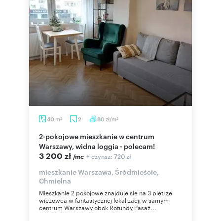
m
zł/m
40
2
80
2
2
2-pokojowe mieszkanie w centrum
Warszawy, widna loggia - polecam!
3 200 zł
+ czynsz: 720 zł
/mc
mieszkanie Warszawa, Śródmieście,
Chmielna
Mieszkanie 2 pokojowe znajduje sie na 3 piętrze
wieżowca w fantastycznej lokalizacji w samym
centrum Warszawy obok Rotundy,Pasaż...