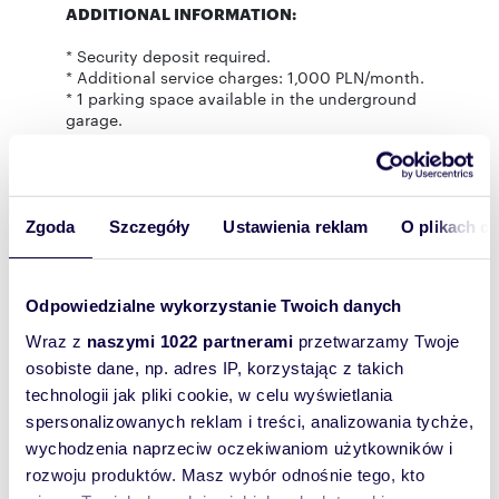
ADDITIONAL INFORMATION:
* Security deposit required.
* Additional service charges: 1,000 PLN/month.
* 1 parking space available in the underground
garage.
I warmly invite you to a viewing!
Zgoda
Szczegóły
Ustawienia reklam
O plikach c
Rozwiń opis
Odpowiedzialne wykorzystanie Twoich danych
Mieszkanie:
na wynajem
Wraz z
naszymi 1022 partnerami
przetwarzamy Twoje
Liczba
3
pokoi:
osobiste dane, np. adres IP, korzystając z takich
technologii jak pliki cookie, w celu wyświetlania
Powierzchni
64,50 m
2
a całkowita:
spersonalizowanych reklam i treści, analizowania tychże,
wychodzenia naprzeciw oczekiwaniom użytkowników i
Lokalizacja:
województwo:
mazowieckie
powiat:
Warszawa
gmina:
rozwoju produktów. Masz wybór odnośnie tego, kto
Mokotów
miejscowość:
Warszawa