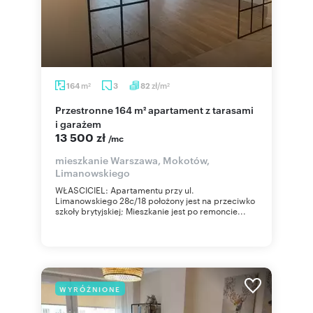
m
zł/m
164
3
82
2
2
Przestronne 164 m² apartament z tarasami
i garażem
13 500 zł
/mc
mieszkanie Warszawa, Mokotów,
Limanowskiego
WŁASCICIEL: Apartamentu przy ul.
Limanowskiego 28c/18 położony jest na przeciwko
szkoły brytyjskiej; Mieszkanie jest po remoncie...
WYRÓŻNIONE