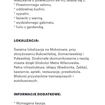
Mieszkanie o powierzchni 64 m2 składa się z:
* Przestronnego salonu,
* oddzielnej kuchni,
* sypialni,
* łazienki z wanną,
* wydzielonego gabinetu,
* holu z garderobą.
LOKALIZACJA:
Świetna lokalizacja na Mokotowie, przy
skrzyżowaniu Bukowińskiej, Domaniewskiej i
Puławskiej. Doskonałe skomunikowanie z resztą
miasta dzięki bliskości Metra Wilanowska.
Pełna infrastruktura: sklepy (Biedronka, Żabka),
kawiarnie, apteki, restauracje, przedszkola.
Bliskość przystanków tramwajowych i
autobusowych.
INFORMACJE DODATKOWE:
* Wymagana kaucja.