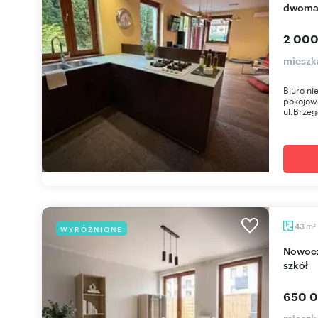
dwoma 
2 000
mieszk
Biuro ni
pokojowe
ul.Brzeg
m
43
WYRÓŻNIONE
2
Nowoczesne 2 pok. z ogródkiem - blisko SKM i
szkół
650 0
mieszk