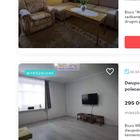
Biuro "
zadbane
drugim p
46,94
WYRÓŻNIONE
Dwupokojowe mieszkanie 47 m² w kamienicy -
poleca
295 0
mieszka
Biuro W
dwupoko
kamienicy