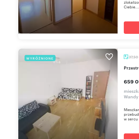
zlokaliz
Ciebie...
37,50
WYRÓŻNIONE
Przes
659 0
mieszk
Wandy
Mieszkan
przebud
w sercu 