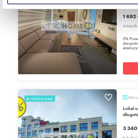
inteli
danymi otrzymanymi od Ciebie lub uzyskanymi podczas
korzystania z ich usług.
1 692
mieszk
0% Prow
dwupoko
ekskluzy
m
210
WYRÓŻNIONE
Lokal użytkowy z ogródkiem - najem
długot
3 340
lokal 