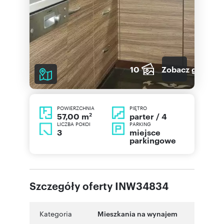
10
Zobacz galerię
POWIERZCHNIA
PIĘTRO
2
parter / 4
57,00 m
LICZBA POKOI
PARKING
3
miejsce
parkingowe
Szczegóły oferty INW34834
Kategoria
Mieszkania na wynajem