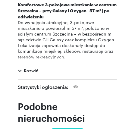
Komfortowe 3-pokojowe mieszkanie w centrum
Szczecina – przy Galaxy i Oxygen | 57 m² | po
odświeżeniu
Do wynajęcia atrakcyjne, 3-pokojowe
mieszkanie o powierzchni 57 m², położone w
ścisłym centrum Szczecina – w bezpośrednim
sąsiedztwie CH Galaxy oraz kompleksu Oxygen.
Lokalizacja zapewnia doskonały dostęp do
komunikacji miejskiej, sklepów, restauracji oraz
terenów rekreacyjnych.
Opis mieszkania:
Mieszkanie o podwyższonym standardzie,
Rozwiń
świeżo po dużym odświeżeniu, gotowe do
wprowadzenia od maja. Składa się z:
przestronnego salonu z wyjściem na
Statystyki ogłoszenia:
balkon (widok na tereny zielone),
dwóch sypialni (jedna z dużym oknem),
Podobne
kuchni,
łazienki oraz dodatkowej, oddzielnej
toalety (jedna z toalet z bezpośrednim
nieruchomości
wejściem z sypialni),
Pokoje są częściowo umeblowane, co daje
możliwość własnej aranżacji przestrzeni.