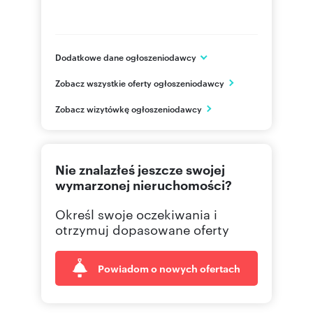
Dodatkowe dane ogłoszeniodawcy
ul. Wacława Felczaka 11
Zobacz wszystkie oferty ogłoszeniodawcy
Szczecin
zachodniopomorskie
PL
Zobacz wizytówkę ogłoszeniodawcy
914 89
Pokaż telefon
Nie znalazłeś jeszcze swojej
wymarzonej nieruchomości?
Określ swoje oczekiwania i
otrzymuj dopasowane oferty
Powiadom o nowych ofertach