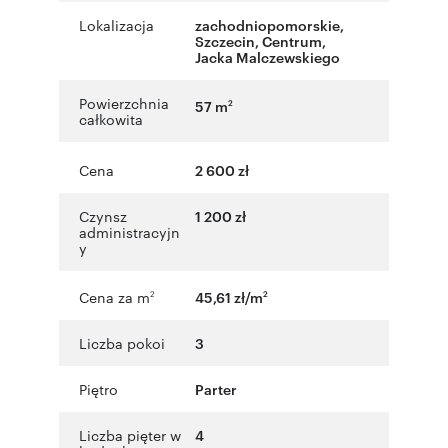
Lokalizacja
zachodniopomorskie
,
Szczecin
,
Centrum
,
Jacka Malczewskiego
Powierzchnia
57 m
2
całkowita
Cena
2 600 zł
Czynsz
1 200 zł
administracyjn
y
Cena za m
45,61 zł/m
2
2
Liczba pokoi
3
Piętro
Parter
Liczba pięter w
4