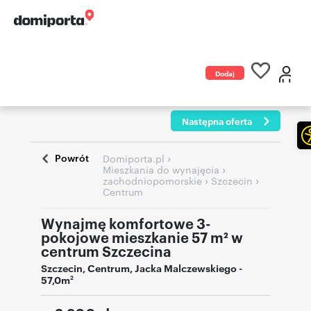
Dodaj
ogłoszenie
Następna oferta
Powrót
›
Domiporta.pl
›
Mieszkania do wynajęcia
›
›
zachodniopomorskie
Szczecin
Centrum
Wynajmę komfortowe 3-
pokojowe mieszkanie 57 m² w
centrum Szczecina
Szczecin
,
Centrum
,
Jacka Malczewskiego
-
57,0m
2