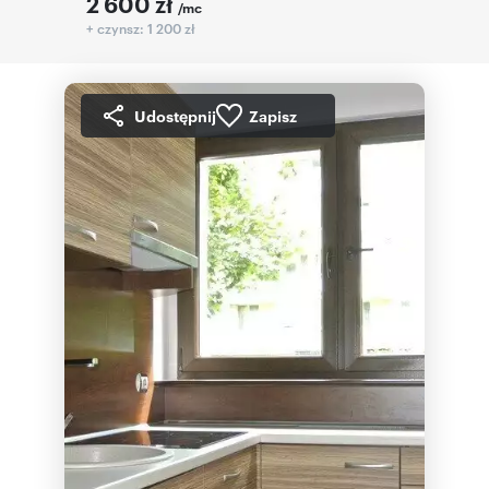
2 600
zł
/mc
+ czynsz: 1 200 zł
Udostępnij
Zapisz