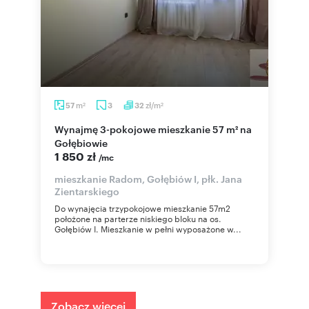
m
zł/m
57
3
32
2
2
Wynajmę 3-pokojowe mieszkanie 57 m² na
Gołębiowie
1 850 zł
/mc
mieszkanie Radom, Gołębiów I, płk. Jana
Zientarskiego
Do wynajęcia trzypokojowe mieszkanie 57m2
położone na parterze niskiego bloku na os.
Gołębiów I. Mieszkanie w pełni wyposażone w...
Zobacz więcej