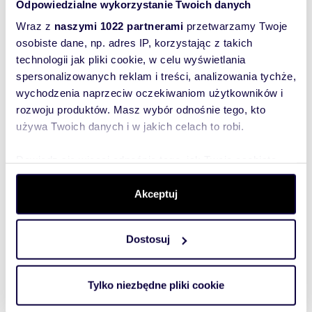
Odpowiedzialne wykorzystanie Twoich danych
Wraz z
naszymi 1022 partnerami
przetwarzamy Twoje
osobiste dane, np. adres IP, korzystając z takich
technologii jak pliki cookie, w celu wyświetlania
spersonalizowanych reklam i treści, analizowania tychże,
wychodzenia naprzeciw oczekiwaniom użytkowników i
rozwoju produktów. Masz wybór odnośnie tego, kto
używa Twoich danych i w jakich celach to robi.
Dowiedz się więcej odnośnie tego, jak Twoje osobiste
m
zł/m
34
1
62
2
2
dane są przetwarzane oraz ustaw własne preferencje w
sekcji szczegółów
. W Deklaracji plików cookie możesz
Nowoczesna kawalerka 34 m² z tarasem i
Akceptuj
garażem zapraszam
zmienić lub wycofać swoją zgodę w dowolnej chwili.
2 100 zł
+ czynsz: 400 zł
/mc
Dostosuj
Wykorzystujemy pliki cookie do spersonalizowania treści
mieszkanie Radom, Borki, Mariacka
i reklam, aby oferować funkcje społecznościowe i
Oferuje do wynajęcia kawalerkę o powierzchni
analizować ruch w naszej witrynie. Informacje o tym, jak
34m2 położone na parterze budynku
Tylko niezbędne pliki cookie
korzystasz z naszej witryny, udostępniamy partnerom
apartamentowca przy ul. Mariackiej w
Radomiu.Mies...
społecznościowym, reklamowym i analitycznym.