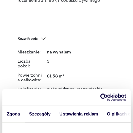
rozumieniu art. 66 §1 Kodeksu Cywilnego
Rozwiń opis
Mieszkanie:
na wynajem
Liczba
3
pokoi:
Powierzchni
61,58 m
2
a całkowita:
Lokalizacja:
województwo:
mazowieckie
powiat:
Radom
gmina:
Radom
miejscowość:
Radom
ulica:
Trojańska
Podobne oferty w tej lokalizacji
Zgoda
Szczegóły
Ustawienia reklam
O plikach c
WYRÓŻNIONE