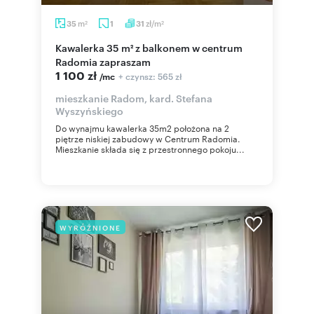
m
zł/m
35
1
31
2
2
Kawalerka 35 m² z balkonem w centrum
Radomia zapraszam
1 100 zł
+ czynsz: 565 zł
/mc
mieszkanie Radom, kard. Stefana
Wyszyńskiego
Do wynajmu kawalerka 35m2 położona na 2
piętrze niskiej zabudowy w Centrum Radomia.
Mieszkanie składa się z przestronnego pokoju...
WYRÓŻNIONE