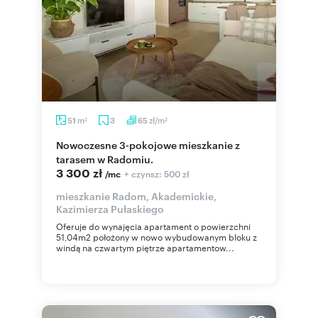
m
zł/m
51
3
65
2
2
Nowoczesne 3-pokojowe mieszkanie z
tarasem w Radomiu.
3 300 zł
+ czynsz: 500 zł
/mc
mieszkanie Radom, Akademickie,
Kazimierza Pułaskiego
Oferuje do wynajęcia apartament o powierzchni
51,04m2 położony w nowo wybudowanym bloku z
windą na czwartym piętrze apartamentow...