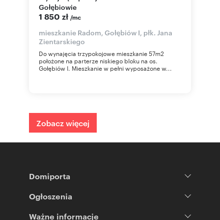
Gołębiowie
1 850 zł
/mc
mieszkanie Radom, Gołębiów I, płk. Jana
Zientarskiego
Do wynajęcia trzypokojowe mieszkanie 57m2
położone na parterze niskiego bloku na os.
Gołębiów I. Mieszkanie w pełni wyposażone w...
Zobacz więcej
Domiporta
Ogłoszenia
Ważne informacje