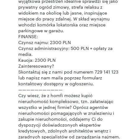
wyjątkowa przestrzeń idealnie sprawdzi się jako
prywatny ogród zimowy, strefa relaksu z
widokiem na okolicę lub jasne, inspirujące
miejsce do pracy zdalnej. W skład wynajmu
wchodzi komórka lokatorska oraz miejsce
parkingowe w garażu.
FINANSE:
Czynsz najmu: 2300 PLN
Czynsz administracyjny: 500 PLN + opłaty za
media.
Kaucja: 2300 PLN
Zainteresowany?
Skontaktuj się z nami pod numerem 729 141 123
lub napisz nam maila poprzez formularz
kontaktowy dostępny w ogłoszeniu.
———————————
Czy wiesz, że z homfi możesz kupić
nieruchomość kompleksowo, tzn. załatwiając
wszystko w jednej firmie? Oprócz agentów
nieruchomości pomagających w znalezieniu i
zakupie nieruchomości, oddajemy Ci do
dyspozycji doświadczonych ekspertów
kredytowych, zdolnych architektów wnętrz i
zaradnych specjalistów od zarządzania najmem.