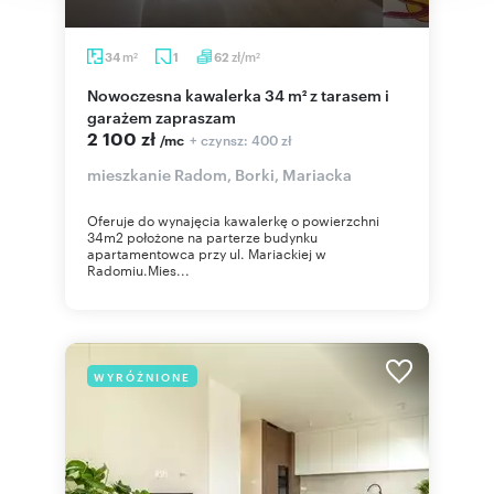
m
zł/m
34
1
62
2
2
Nowoczesna kawalerka 34 m² z tarasem i
garażem zapraszam
2 100 zł
+ czynsz: 400 zł
/mc
mieszkanie Radom, Borki, Mariacka
Oferuje do wynajęcia kawalerkę o powierzchni
34m2 położone na parterze budynku
apartamentowca przy ul. Mariackiej w
Radomiu.Mies...
WYRÓŻNIONE