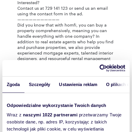
Interested?
Contact us at 729 141 123 or send us an email
using the contact form in the ad.
———————————
Did you know that with homfi, you can buy a
property comprehensively, meaning you can
handle everything with one company? In
addition to real estate agents who help you find
and purchase properties, we also provide
experienced mortgage experts, talented interior
designers, and resourceful rental management
specialists. This means you can find a property
with us, finance the purchase, design and finish
the interior, and then sell or rent it, with the
option of letting us manage the rental.
Zgoda
Szczegóły
Ustawienia reklam
O plikach c
Interested? Ask your listing manager for details.
Odpowiedzialne wykorzystanie Twoich danych
Rozwiń opis
Wraz z
naszymi 1022 partnerami
przetwarzamy Twoje
osobiste dane, np. adres IP, korzystając z takich
Mieszkanie:
na wynajem
technologii jak pliki cookie, w celu wyświetlania