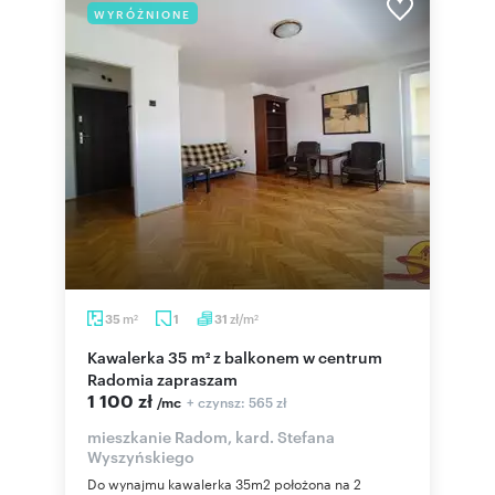
WYRÓŻNIONE
m
zł/m
35
1
31
2
2
Kawalerka 35 m² z balkonem w centrum
Radomia zapraszam
1 100 zł
+ czynsz: 565 zł
/mc
mieszkanie Radom, kard. Stefana
Wyszyńskiego
Do wynajmu kawalerka 35m2 położona na 2