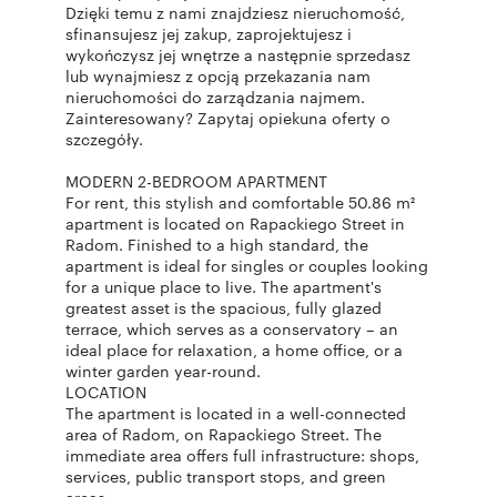
Dzięki temu z nami znajdziesz nieruchomość,
sfinansujesz jej zakup, zaprojektujesz i
wykończysz jej wnętrze a następnie sprzedasz
lub wynajmiesz z opcją przekazania nam
nieruchomości do zarządzania najmem.
Zainteresowany? Zapytaj opiekuna oferty o
szczegóły.
MODERN 2-BEDROOM APARTMENT
For rent, this stylish and comfortable 50.86 m²
apartment is located on Rapackiego Street in
Radom. Finished to a high standard, the
apartment is ideal for singles or couples looking
for a unique place to live. The apartment's
greatest asset is the spacious, fully glazed
terrace, which serves as a conservatory – an
ideal place for relaxation, a home office, or a
winter garden year-round.
LOCATION
The apartment is located in a well-connected
area of ​​Radom, on Rapackiego Street. The
immediate area offers full infrastructure: shops,
services, public transport stops, and green