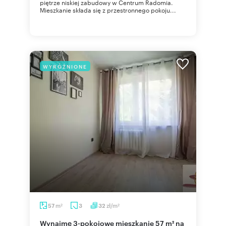
piętrze niskiej zabudowy w Centrum Radomia.
Mieszkanie składa się z przestronnego pokoju...
WYRÓŻNIONE
m
zł/m
57
3
32
2
2
Wynajmę 3-pokojowe mieszkanie 57 m² na