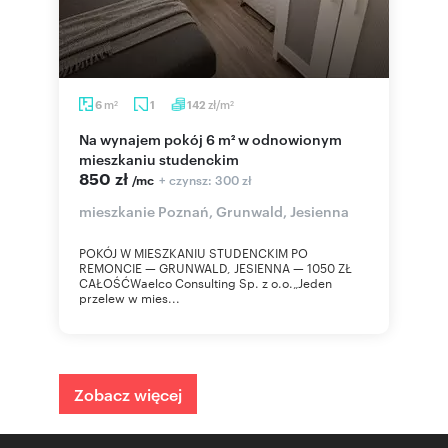
m
zł/m
6
1
142
2
2
Na wynajem pokój 6 m² w odnowionym
mieszkaniu studenckim
850 zł
+ czynsz: 300 zł
/mc
mieszkanie Poznań, Grunwald, Jesienna
POKÓJ W MIESZKANIU STUDENCKIM PO
REMONCIE — GRUNWALD, JESIENNA — 1050 ZŁ
CAŁOŚĆWaelco Consulting Sp. z o.o.„Jeden
przelew w mies...
Zobacz więcej