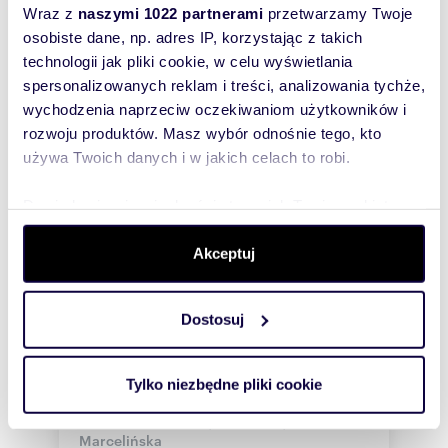
Wraz z
naszymi 1022 partnerami
przetwarzamy Twoje
osobiste dane, np. adres IP, korzystając z takich
technologii jak pliki cookie, w celu wyświetlania
spersonalizowanych reklam i treści, analizowania tychże,
wychodzenia naprzeciw oczekiwaniom użytkowników i
rozwoju produktów. Masz wybór odnośnie tego, kto
używa Twoich danych i w jakich celach to robi.
Dowiedz się więcej odnośnie tego, jak Twoje osobiste
dane są przetwarzane oraz ustaw własne preferencje w
sekcji szczegółów
. W Deklaracji plików cookie możesz
Akceptuj
zmienić lub wycofać swoją zgodę w dowolnej chwili.
m
zł/m
39,41
2
66
Dostosuj
2
2
Wykorzystujemy pliki cookie do spersonalizowania treści
Nowoczesne 2-pokojowe mieszkanie z
i reklam, aby oferować funkcje społecznościowe i
balkonem i garażem zapraszam
analizować ruch w naszej witrynie. Informacje o tym, jak
Tylko niezbędne pliki cookie
2 600 zł
/mc
korzystasz z naszej witryny, udostępniamy partnerom
mieszkanie Poznań, Grunwald,
społecznościowym, reklamowym i analitycznym.
Marcelińska
Partnerzy mogą połączyć te informacje z innymi danymi