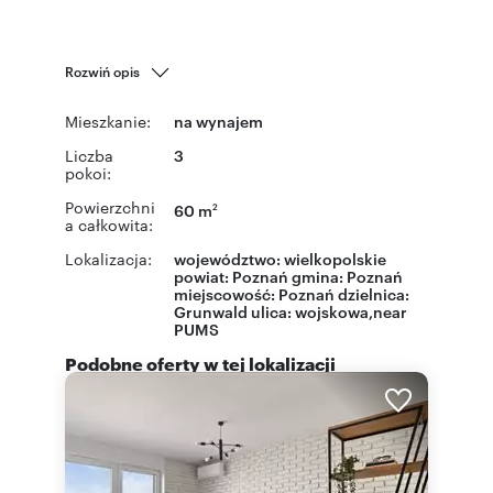
Rozwiń opis
Mieszkanie:
na wynajem
Liczba
3
pokoi:
Powierzchni
60 m
2
a całkowita:
Lokalizacja:
województwo:
wielkopolskie
powiat:
Poznań
gmina:
Poznań
miejscowość:
Poznań
dzielnica:
Grunwald
ulica: wojskowa,near
PUMS
Podobne oferty w tej lokalizacji