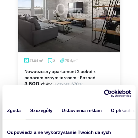
m
zł/m
47,84
2
75
2
2
Nowoczesny apartament 2 pokoi z
panoramicznym tarasem - Poznań
3 600 zł
+ czynsz: 670 zł
/mc
mieszkanie Poznań, Grunwald,
Świerzawska
NOWOCZESNY APARTAMENT NA OSTATNIM
Zgoda
Szczegóły
Ustawienia reklam
O plikach c
PIĘTRZE | UL. ŚWIERZAWSKA WYJĄTKOWY,
INTELIGENTNY APARTAMENT Z PANORAMICZNYM
TARASEM I MIEJSCE...
Odpowiedzialne wykorzystanie Twoich danych