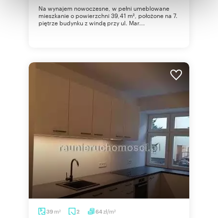
Na wynajem nowoczesne, w pełni umeblowane
otrzymanymi od Ciebie lub uzyskanymi podczas
mieszkanie o powierzchni 39,41 m², położone na 7.
korzystania z ich usług.
piętrze budynku z windą przy ul. Mar...
m
zł/m
39
2
64
2
2