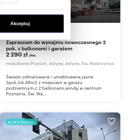
j chwili.
ołecznościowe i analizować
Akceptuj
artnerom społecznościowym,
48
m
2
48
zł/m
2
2
anymi od Ciebie lub
Zapraszam do wynajmu nowoczesnego 2
pok. z balkonami i garażem
2 290 zł
/mc
mieszkanie Poznań, Jeżyce, Jeżyce, Św. Wawrzyńca
Świeżo odmalowane i umeblowane,jasne
2pok./ok.48m2 z miejscem w garażu
podziemnym,z 2 balkonami,windą w centrum
Poznania, Św. Wa...
WYRÓŻNIONE