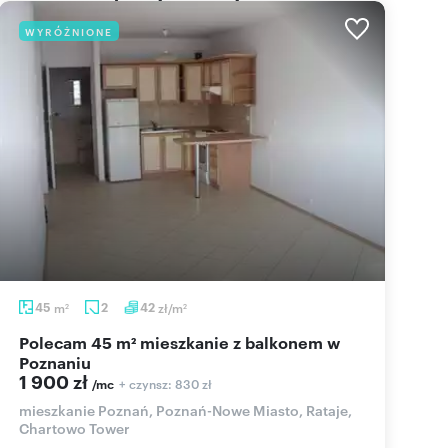
WYRÓŻNIONE
45
m
2
42
zł/m
2
2
Polecam 45 m² mieszkanie z balkonem w
Poznaniu
1 900 zł
+ czynsz: 830 zł
/mc
mieszkanie Poznań, Poznań-Nowe Miasto, Rataje,
Chartowo Tower