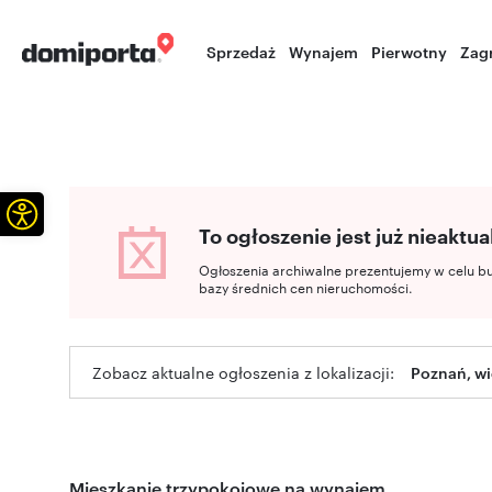
Sprzedaż
Wynajem
Pierwotny
Zag
Otwórz pasek narzędzi
To ogłoszenie jest już nieaktua
Ogłoszenia archiwalne prezentujemy w celu b
bazy średnich cen nieruchomości.
Zobacz aktualne ogłoszenia z lokalizacji:
Poznań, wi
Mieszkanie trzypokojowe na wynajem