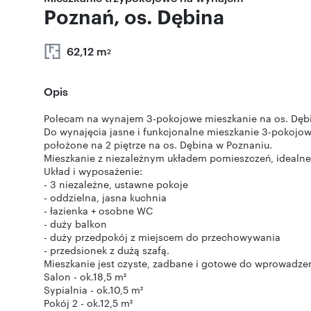
Poznań, os. Dębina
62,12 m
2
Opis
Polecam na wynajem 3-pokojowe mieszkanie na os. Dęb
Do wynajęcia jasne i funkcjonalne mieszkanie 3-pokojow
położone na 2 piętrze na os. Dębina w Poznaniu.
Mieszkanie z niezależnym układem pomieszczeń, idealne 
Układ i wyposażenie:
- 3 niezależne, ustawne pokoje
- oddzielna, jasna kuchnia
- łazienka + osobne WC
- duży balkon
- duży przedpokój z miejscem do przechowywania
- przedsionek z dużą szafą.
Mieszkanie jest czyste, zadbane i gotowe do wprowadzen
Salon - ok.18,5 m²
Sypialnia - ok.10,5 m²
Pokój 2 - ok.12,5 m²