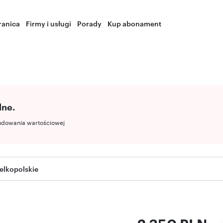
ranica
Firmy i usługi
Porady
Kup abonament
lne.
udowania wartościowej
elkopolskie