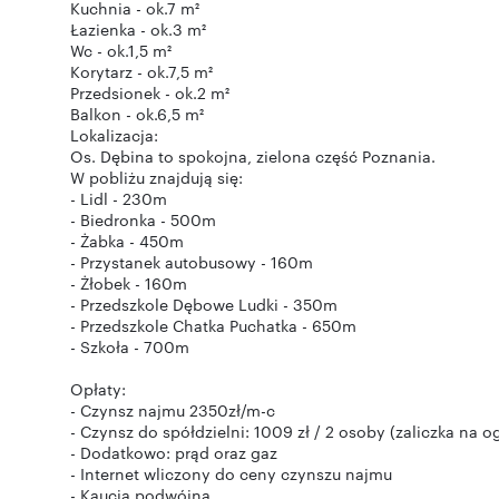
Kuchnia - ok.7 m²
Łazienka - ok.3 m²
Wc - ok.1,5 m²
Korytarz - ok.7,5 m²
Przedsionek - ok.2 m²
Balkon - ok.6,5 m²
Lokalizacja:
Os. Dębina to spokojna, zielona część Poznania.
W pobliżu znajdują się:
- Lidl - 230m
- Biedronka - 500m
- Żabka - 450m
- Przystanek autobusowy - 160m
- Żłobek - 160m
- Przedszkole Dębowe Ludki - 350m
- Przedszkole Chatka Puchatka - 650m
- Szkoła - 700m
Opłaty:
- Czynsz najmu 2350zł/m-c
- Czynsz do spółdzielni: 1009 zł / 2 osoby (zaliczka na 
- Dodatkowo: prąd oraz gaz
- Internet wliczony do ceny czynszu najmu
- Kaucja podwójna