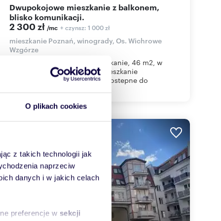
Dwupokojowe mieszkanie z balkonem,
blisko komunikacji.
2 300 zł
+ czynsz: 1 000 zł
/mc
mieszkanie Poznań, winogrady, Os. Wichrowe
Wzgórze
Wynajmę dwupokojowe mieszkanie, 46 m2, w
Poznaniu na Winogradach. Mieszkanie
umeblowane, od 15.08.2026 dostepne do
zamieszkania....
O plikach cookies
WYRÓŻNIONE
ąc z takich technologii jak
 wychodzenia naprzeciw
ch danych i w jakich celach
sne preferencje w
sekcji