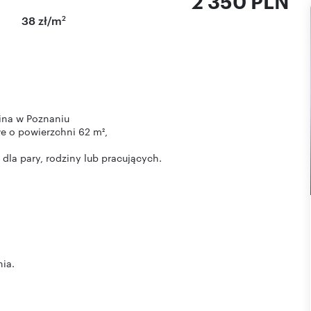
2 350 PLN
2
38 zł/m
ina w Poznaniu
e o powierzchni 62 m²,
dla pary, rodziny lub pracujących.
ia.