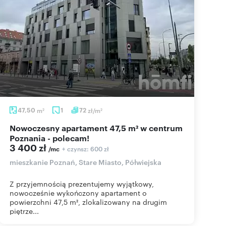
47,50
m
1
72
zł/m
2
2
Nowoczesny apartament 47,5 m² w centrum
Poznania - polecam!
3 400 zł
+ czynsz: 600 zł
/mc
mieszkanie Poznań, Stare Miasto, Półwiejska
Z przyjemnością prezentujemy wyjątkowy,
nowocześnie wykończony apartament o
powierzchni 47,5 m², zlokalizowany na drugim
piętrze...