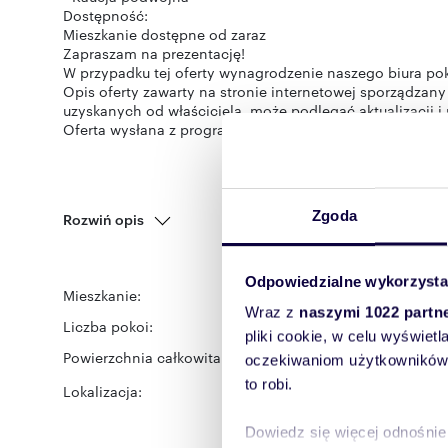
Dostępność:
Mieszkanie dostępne od zaraz
Zapraszam na prezentację!
W przypadku tej oferty wynagrodzenie naszego biura po
Opis oferty zawarty na stronie internetowej sporządzany
uzyskanych od właściciela, może podlegać aktualizacji i 
Oferta wysłana z programu dla biur nieruchomości ASAR
Zgoda
Rozwiń opis
Odpowiedzialne wykorzysta
Mieszkanie:
na wynajem
Wraz z
naszymi 1022 partn
Liczba pokoi:
3
pliki cookie, w celu wyświet
Powierzchnia całkowita:
62,12 m
2
oczekiwaniom użytkowników i
to robi.
Lokalizacja:
województwo:
wielkopol
ulica:
os. Dębina
Dowiedz się więcej odnośnie