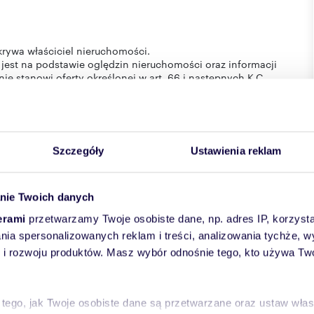
krywa właściciel nieruchomości.
 jest na podstawie oględzin nieruchomości oraz informacji
nie stanowi oferty określonej w art. 66 i następnych K.C.
I CRM (asaricrm.com)
Szczegóły
Ustawienia reklam
nie Twoich danych
erami
przetwarzamy Twoje osobiste dane, np. adres IP, korzystaj
lania spersonalizowanych reklam i treści, analizowania tychże,
 rozwoju produktów. Masz wybór odnośnie tego, kto używa Twoi
skie
powiat:
Poznań
gmina:
Poznań
miejscowość:
Poznań
 tego, jak Twoje osobiste dane są przetwarzane oraz ustaw wła