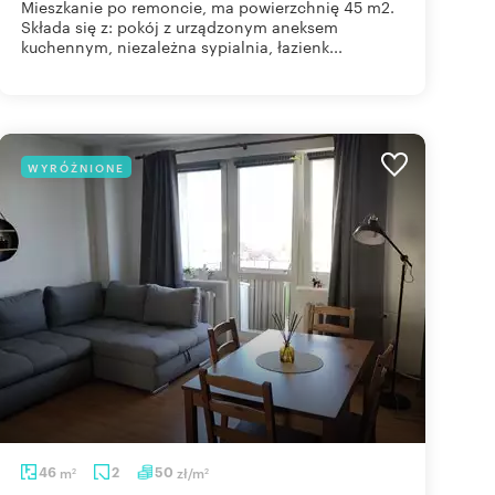
Mieszkanie po remoncie, ma powierzchnię 45 m2.
Składa się z: pokój z urządzonym aneksem
kuchennym, niezależna sypialnia, łazienk...
WYRÓŻNIONE
46
m
2
50
zł/m
2
2