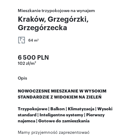
Mieszkanie trzypokojowe na wynajem
Kraków, Grzegórzki,
Grzegórzecka
64 m
2
6 500 PLN
102 zł/m
2
Opis
NOWOCZESNE MIESZKANIE W WYSOKIM
STANDARDZIE Z WIDOKIEM NA ZIELEŃ
Trzypokojowe | Balkon | Klimatyzacja | Wysoki
standard | Inteligentne systemy | Pierwszy
najemca | Gotowe do zamieszkania
Mamy przyjemność zaprezentować