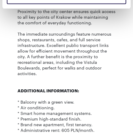
Located on Grzegórzecka Street, this is an ideal
spot for those who value an urban lifestyle.
społecznościowym, reklamowym i analitycznym.
Proximity to the city center ensures quick access
Partnerzy mogą połączyć te informacje z innymi danymi
to all key points of Krakow while maintaining
otrzymanymi od Ciebie lub uzyskanymi podczas
the comfort of everyday functioning.
korzystania z ich usług.
The immediate surroundings feature numerous
shops, restaurants, cafes, and full service
infrastructure. Excellent public transport links
allow for efficient movement throughout the
city. A further benefit is the proximity to
recreational areas, including the Vistula
Boulevards, perfect for walks and outdoor
activities.
ADDITIONAL INFORMATION:
* Balcony with a green view.
* Air conditioning.
* Smart home management systems.
* Premium high-standard finish.
* Brand new apartment, first tenancy.
* Administrative rent: 605 PLN/month.