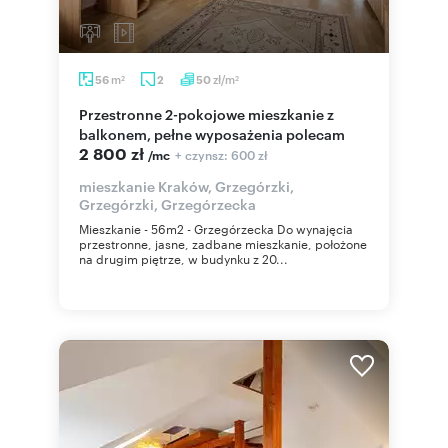
m
zł/m
56
2
50
2
2
Przestronne 2-pokojowe mieszkanie z
balkonem, pełne wyposażenia polecam
2 800 zł
+ czynsz: 600 zł
/mc
mieszkanie Kraków, Grzegórzki,
Grzegórzki, Grzegórzecka
Mieszkanie - 56m2 - Grzegórzecka Do wynajęcia
przestronne, jasne, zadbane mieszkanie, położone
na drugim piętrze, w budynku z 20...