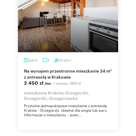
m
zł/m
34
1
72
2
2
Na wynajem przestronne mieszkanie 34 m²
z antresolą w Krakowie
2 450 zł
+ czynsz: 260 zł
/mc
mieszkanie Kraków, Grzegórzki,
Grzegórzki, Grzegórzecka
Przytulne jednopokojowe mieszkanie z antresolą
Kraków - Grzegórzki, idealne dla singla lub pary.
Informacje o mieszkaniu: - powi...