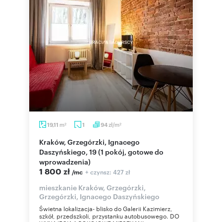
m
zł/m
19,11
1
94
2
2
Kraków, Grzegórzki, Ignacego
Daszyńskiego, 19 (1 pokój, gotowe do
wprowadzenia)
1 800 zł
+ czynsz: 427 zł
/mc
mieszkanie Kraków, Grzegórzki,
Grzegórzki, Ignacego Daszyńskiego
Świetna lokalizacja- blisko do Galerii Kazimierz,
szkół, przedszkoli, przystanku autobusowego. DO