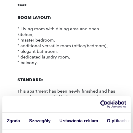
*****
ROOM LAYOUT:
* Living room with dining area and open
kitchen,
* master bedroom,
* additional versatile room (office/bedroom),
* elegant bathroom,
* dedicated laundry room,
* balcony.
STANDARD:
This apartment has been newly finished and has
never been occupied before, guaranteeing a
fresh and premium living experience. The
interior is designed in a coherent, elegant style
using high-end materials such as wood veneer
flooring and custom-made furniture. The
Zgoda
Szczegóły
Ustawienia reklam
O plikach c
ambiance is enhanced by striking linear LED
lighting and modern track systems, allowing for