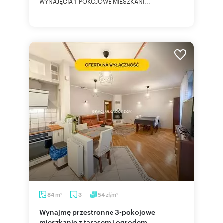
WYNAJĘCIA 1-POKOJOWE MIESZKANI...
m
zł/m
84
3
54
2
2
Wynajmę przestronne 3-pokojowe
mieszkanie z tarasem i ogrodem