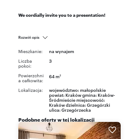
We cordially invite you to a presentation!
Rozwiń opis
Mieszkanie:
na wynajem
Liczba
3
pokoi:
Powierzchni
64 m
2
a całkowita:
Lokalizacja:
województwo:
małopolskie
powiat:
Kraków
gmina:
Kraków-
Śródmieście
miejscowość:
Kraków
dzielnica:
Grzegórzki
ulica:
Grzegórzecka
Podobne oferty w tej lokalizacji