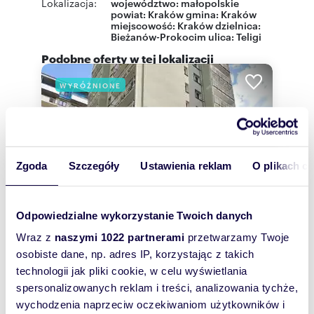
Lokalizacja:
województwo:
małopolskie
powiat:
Kraków
gmina:
Kraków
miejscowość:
Kraków
dzielnica:
Bieżanów-Prokocim
ulica:
Teligi
Podobne oferty w tej lokalizacji
WYRÓŻNIONE
Zgoda
Szczegóły
Ustawienia reklam
O plikach c
Odpowiedzialne wykorzystanie Twoich danych
Wraz z
naszymi 1022 partnerami
przetwarzamy Twoje
osobiste dane, np. adres IP, korzystając z takich
technologii jak pliki cookie, w celu wyświetlania
m
zł/m
48,01
3
42
2
2
spersonalizowanych reklam i treści, analizowania tychże,
Polecam widokowe 3-pokojowe
wychodzenia naprzeciw oczekiwaniom użytkowników i