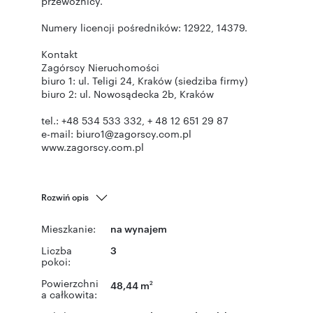
przewoźnicy.
Numery licencji pośredników: 12922, 14379.
Kontakt
Zagórscy Nieruchomości
biuro 1: ul. Teligi 24, Kraków (siedziba firmy)
biuro 2: ul. Nowosądecka 2b, Kraków
tel.: +48 534 533 332, + 48 12 651 29 87
e-mail: biuro1@zagorscy.com.pl
www.zagorscy.com.pl
Rozwiń opis
Mieszkanie:
na wynajem
Liczba
3
pokoi:
Powierzchni
48,44 m
2
a całkowita: