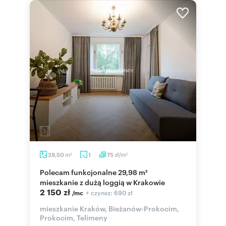
m
zł/m
28,50
1
75
2
2
Polecam funkcjonalne 29,98 m²
mieszkanie z dużą loggią w Krakowie
2 150 zł
+ czynsz: 690 zł
/mc
mieszkanie Kraków, Bieżanów-Prokocim,
Prokocim, Telimeny