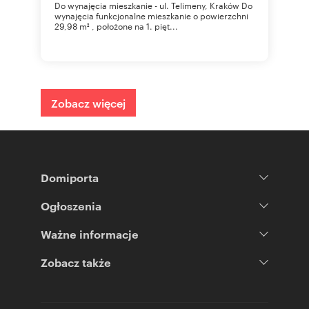
Do wynajęcia mieszkanie - ul. Telimeny, Kraków Do
wynajęcia funkcjonalne mieszkanie o powierzchni
29,98 m² , położone na 1. pięt...
Zobacz więcej
Domiporta
Ogłoszenia
Ważne informacje
Zobacz także