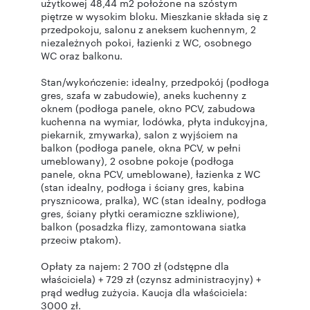
użytkowej 48,44 m2 położone na szóstym
piętrze w wysokim bloku. Mieszkanie składa się z
przedpokoju, salonu z aneksem kuchennym, 2
niezależnych pokoi, łazienki z WC, osobnego
WC oraz balkonu.
Stan/wykończenie: idealny, przedpokój (podłoga
gres, szafa w zabudowie), aneks kuchenny z
oknem (podłoga panele, okno PCV, zabudowa
kuchenna na wymiar, lodówka, płyta indukcyjna,
piekarnik, zmywarka), salon z wyjściem na
balkon (podłoga panele, okna PCV, w pełni
umeblowany), 2 osobne pokoje (podłoga
panele, okna PCV, umeblowane), łazienka z WC
(stan idealny, podłoga i ściany gres, kabina
prysznicowa, pralka), WC (stan idealny, podłoga
gres, ściany płytki ceramiczne szkliwione),
balkon (posadzka flizy, zamontowana siatka
przeciw ptakom).
Opłaty za najem: 2 700 zł (odstępne dla
właściciela) + 729 zł (czynsz administracyjny) +
prąd według zużycia. Kaucja dla właściciela:
3000 zł.