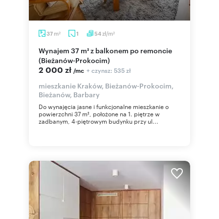
m
zł/m
37
1
54
2
2
Wynajem 37 m² z balkonem po remoncie
(Bieżanów-Prokocim)
2 000 zł
+ czynsz: 535 zł
/mc
mieszkanie Kraków, Bieżanów-Prokocim,
Bieżanów, Barbary
Do wynajęcia jasne i funkcjonalne mieszkanie o
powierzchni 37 m², położone na 1. piętrze w
zadbanym, 4-piętrowym budynku przy ul...