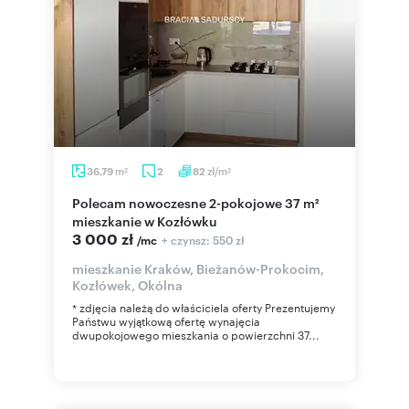
m
zł/m
36,79
2
82
2
2
Polecam nowoczesne 2-pokojowe 37 m²
mieszkanie w Kozłówku
3 000 zł
+ czynsz: 550 zł
/mc
mieszkanie Kraków, Bieżanów-Prokocim,
Kozłówek, Okólna
* zdjęcia należą do właściciela oferty Prezentujemy
Państwu wyjątkową ofertę wynajęcia
dwupokojowego mieszkania o powierzchni 37...