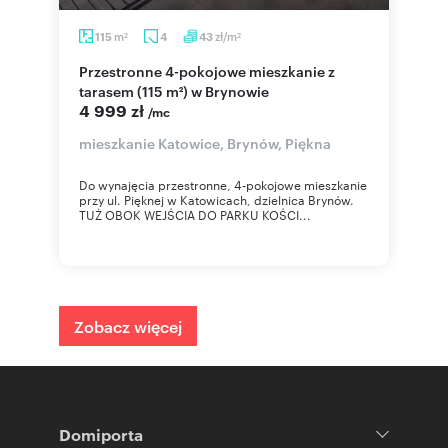
m
zł/m
115
4
43
2
2
Przestronne 4-pokojowe mieszkanie z
tarasem (115 m²) w Brynowie
4 999 zł
/mc
mieszkanie Katowice, Brynów, Piękna
Do wynajęcia przestronne, 4-pokojowe mieszkanie
przy ul. Pięknej w Katowicach, dzielnica Brynów.
TUŻ OBOK WEJŚCIA DO PARKU KOŚCI...
Zobacz więcej
Domiporta