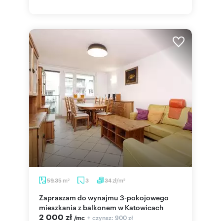
m
zł/m
59,35
3
34
2
2
Zapraszam do wynajmu 3-pokojowego
mieszkania z balkonem w Katowicach
2 000 zł
+ czynsz: 900 zł
/mc