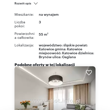
Rozwiń opis
Mieszkanie:
na wynajem
Liczba
3
pokoi:
Powierzchni
55 m
2
a całkowita:
Lokalizacja:
województwo:
śląskie
powiat:
Katowice
gmina:
Katowice
miejscowość:
Katowice
dzielnica:
Brynów
ulica:
Ceglana
Podobne oferty w tej lokalizacji