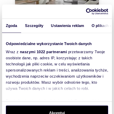
Zgoda
Szczegóły
Ustawienia reklam
O plikach c
m
zł/m
83
4
57
2
2
Na wynajem przestronny apartament 83
Odpowiedzialne wykorzystanie Twoich danych
m² z 3 sypialniami w Katowicach
4 700 zł
+ czynsz: 1 200 zł
Wraz z
naszymi 1022 partnerami
przetwarzamy Twoje
/mc
osobiste dane, np. adres IP, korzystając z takich
mieszkanie Katowice, Brynów, Os.
technologii jak pliki cookie, w celu wyświetlania
Zgrzebnioka, Meteorologów
spersonalizowanych reklam i treści, analizowania tychże,
Szukasz dużego nowoczesnego apartamentu do
wynajęcia dla rodziny , to oferta dla ciebie!.
wychodzenia naprzeciw oczekiwaniom użytkowników i
Apartament z 3 sypialniami na osiedlu ...
rozwoju produktów. Masz wybór odnośnie tego, kto
używa Twoich danych i w jakich celach to robi.
Dowiedz się więcej odnośnie tego, jak Twoje osobiste
dane są przetwarzane oraz ustaw własne preferencje w
sekcji szczegółów
. W Deklaracji plików cookie możesz
Akceptuj