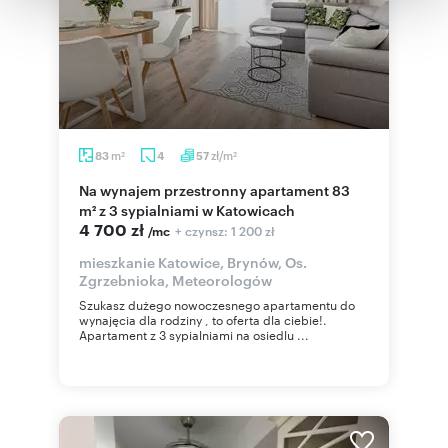
otrzymanymi od Ciebie lub uzyskanymi podczas
korzystania z ich usług.
m
zł/m
83
4
57
2
2
Na wynajem przestronny apartament 83
m² z 3 sypialniami w Katowicach
4 700 zł
+ czynsz: 1 200 zł
/mc
mieszkanie Katowice, Brynów, Os.
Zgrzebnioka, Meteorologów
Szukasz dużego nowoczesnego apartamentu do
wynajęcia dla rodziny , to oferta dla ciebie!.
Apartament z 3 sypialniami na osiedlu ...