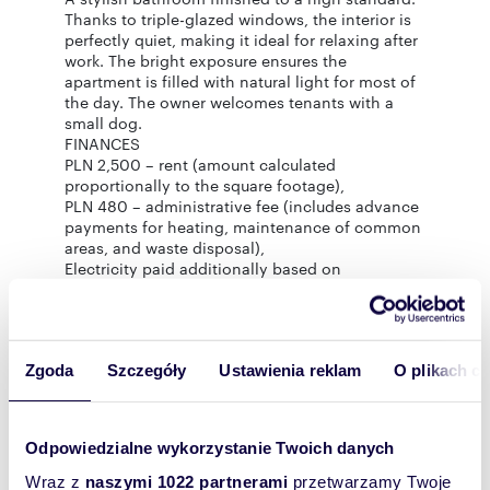
Thanks to triple-glazed windows, the interior is
perfectly quiet, making it ideal for relaxing after
work. The bright exposure ensures the
apartment is filled with natural light for most of
the day. The owner welcomes tenants with a
small dog.
FINANCES
PLN 2,500 – rent (amount calculated
proportionally to the square footage),
PLN 480 – administrative fee (includes advance
payments for heating, maintenance of common
areas, and waste disposal),
Electricity paid additionally based on
consumption.
Occasional lease agreement (umowa najmu
okazjonalnego) for a minimum of 12 months. *
The costs of the occasional lease agreement are
Zgoda
Szczegóły
Ustawienia reklam
O plikach c
split 50/50 between the owner and the tenant.
Interested? Contact us at +48 575 259 123 or
send us an email via the contact form available
in the listing.
Odpowiedzialne wykorzystanie Twoich danych
Wraz z
naszymi 1022 partnerami
przetwarzamy Twoje