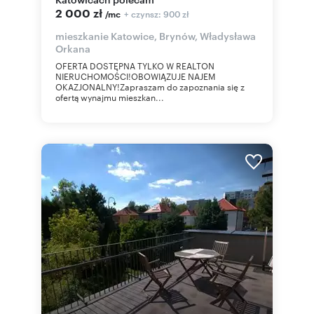
2 000 zł
+ czynsz: 900 zł
/mc
mieszkanie Katowice, Brynów, Władysława
Orkana
OFERTA DOSTĘPNA TYLKO W REALTON
NIERUCHOMOŚCI!OBOWIĄZUJE NAJEM
OKAZJONALNY!Zapraszam do zapoznania się z
ofertą wynajmu mieszkan...