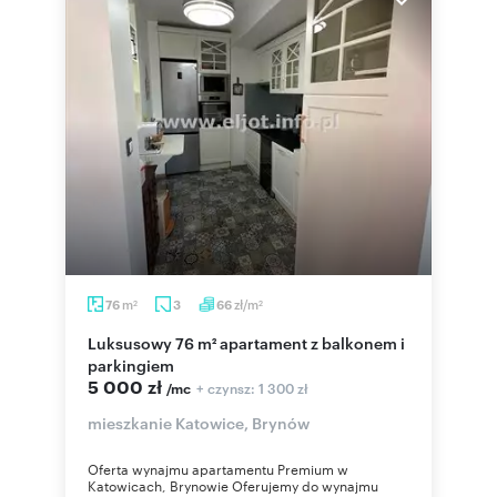
m
zł/m
76
3
66
2
2
Luksusowy 76 m² apartament z balkonem i
parkingiem
5 000 zł
+ czynsz: 1 300 zł
/mc
mieszkanie Katowice, Brynów
Oferta wynajmu apartamentu Premium w
Katowicach, Brynowie Oferujemy do wynajmu