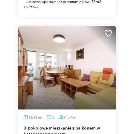
luksusowy apartament premium o pow. 76m2
zlokaliz...
m
zł/m
59,35
3
34
2
2
3-pokojowe mieszkanie z balkonem w
Katowicach polecam