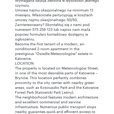
Wymagana kaucja zwrotna w wysokości jednego
czynszu.
Umowa najmu okazjonalnego na minimum 12
miesięcy. Właściciele partycypują w kosztach
umowy najmu okazjonalnego 50/50.
Zainteresowany? Skontaktuj się z nami pod
numerem 575 259 123 lub napisz nam maila
poprzez formularz kontaktowy dostępny w
ogłoszeniu.
Become the first tenant of a modern, air-
conditioned 2-room apartment in the
prestigious "Osiedle Meteorologów" estate in
Katowice.
LOCATION
The property is located on Meteorologów Street,
in one of the most desirable parts of Katowice –
Brynów. This location perfectly combines
proximity to the city center with nearby green
areas, such as Kościuszko Park and the Katowice
Forest Park (Katowicki Park Leśny).
The neighborhood features modern architecture
and excellent commercial and service
infrastructure. Numerous public transport stops
nearby guarantee quick and efficient access to