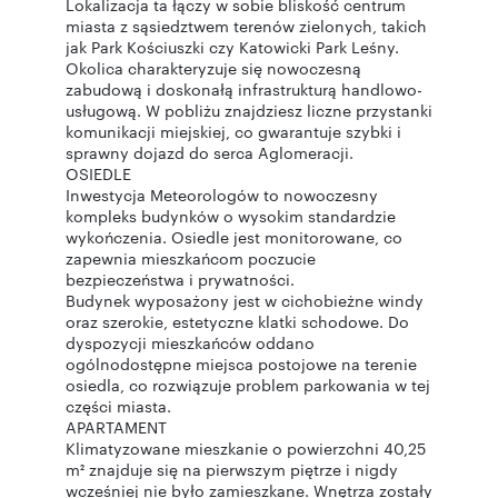
Lokalizacja ta łączy w sobie bliskość centrum
miasta z sąsiedztwem terenów zielonych, takich
jak Park Kościuszki czy Katowicki Park Leśny.
Okolica charakteryzuje się nowoczesną
zabudową i doskonałą infrastrukturą handlowo-
usługową. W pobliżu znajdziesz liczne przystanki
komunikacji miejskiej, co gwarantuje szybki i
sprawny dojazd do serca Aglomeracji.
OSIEDLE
Inwestycja Meteorologów to nowoczesny
kompleks budynków o wysokim standardzie
wykończenia. Osiedle jest monitorowane, co
zapewnia mieszkańcom poczucie
bezpieczeństwa i prywatności.
Budynek wyposażony jest w cichobieżne windy
oraz szerokie, estetyczne klatki schodowe. Do
dyspozycji mieszkańców oddano
ogólnodostępne miejsca postojowe na terenie
osiedla, co rozwiązuje problem parkowania w tej
części miasta.
APARTAMENT
Klimatyzowane mieszkanie o powierzchni 40,25
m² znajduje się na pierwszym piętrze i nigdy
wcześniej nie było zamieszkane. Wnętrza zostały