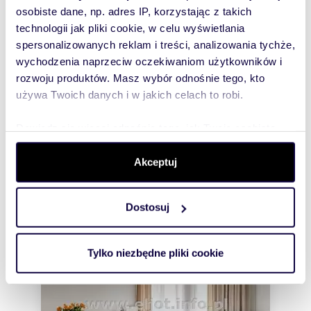
osobiste dane, np. adres IP, korzystając z takich
Rozwiń opis
technologii jak pliki cookie, w celu wyświetlania
spersonalizowanych reklam i treści, analizowania tychże,
Mieszkanie:
na wynajem
wychodzenia naprzeciw oczekiwaniom użytkowników i
rozwoju produktów. Masz wybór odnośnie tego, kto
Liczba
2
pokoi:
używa Twoich danych i w jakich celach to robi.
Powierzchni
40,25 m
2
a całkowita:
Dowiedz się więcej odnośnie tego, jak Twoje osobiste
dane są przetwarzane oraz ustaw własne preferencje w
Lokalizacja:
województwo:
śląskie
powiat:
Katowice
gmina:
Katowice
sekcji szczegółów
. W Deklaracji plików cookie możesz
Akceptuj
miejscowość:
Katowice
dzielnica:
zmienić lub wycofać swoją zgodę w dowolnej chwili.
Brynów
ulica:
Meteorologów
Podobne oferty w tej lokalizacji
Dostosuj
Wykorzystujemy pliki cookie do spersonalizowania treści
i reklam, aby oferować funkcje społecznościowe i
analizować ruch w naszej witrynie. Informacje o tym, jak
Tylko niezbędne pliki cookie
korzystasz z naszej witryny, udostępniamy partnerom
społecznościowym, reklamowym i analitycznym.
Partnerzy mogą połączyć te informacje z innymi danymi