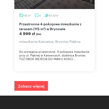
m
zł/m
115
4
43
2
2
Przestronne 4-pokojowe mieszkanie z
tarasem (115 m²) w Brynowie
4 999 zł
/mc
mieszkanie Katowice, Brynów, Piękna
Do wynajęcia przestronne, 4-pokojowe mieszkanie
przy ul. Pięknej w Katowicach, dzielnica Brynów.
TUŻ OBOK WEJŚCIA DO PARKU KOŚCI...
Zobacz więcej