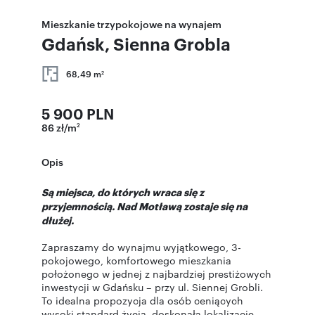
Mieszkanie trzypokojowe na wynajem
Gdańsk, Sienna Grobla
68,49 m
2
5 900 PLN
86 zł/m
2
Opis
Są miejsca, do których wraca się z
przyjemnością. Nad Motławą zostaje się na
dłużej.
Zapraszamy do wynajmu wyjątkowego, 3-
pokojowego, komfortowego mieszkania
położonego w jednej z najbardziej prestiżowych
inwestycji w Gdańsku –
przy ul. Siennej Grobli.
To idealna propozycja dla osób ceniących
wysoki standard życia, doskonałą lokalizację