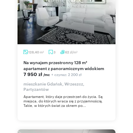
m
zł/m
128,40
3
62
2
2
Na wynajem przestronny 128 m²
apartament z panoramicznym widokiem
7 950 zł
+ czynsz: 2 200 zł
/mc
mieszkanie Gdańsk, Wrzeszcz,
Partyzantów
Apartament, który daje przestrzeń do życia. Są
miejsca, do których wraca się z przyjemnością.
Takie, w których świat za oknem po...