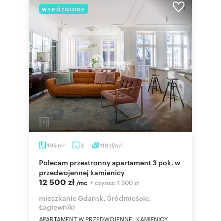
WYRÓŻNIONE
m
zł/m
105
3
119
2
2
Polecam przestronny apartament 3 pok. w
przedwojennej kamienicy
12 500 zł
+ czynsz: 1 500 zł
/mc
mieszkanie Gdańsk, Śródmieście,
Łagiewniki
APARTAMENT W PRZEDWOJENNEJ KAMIENICY