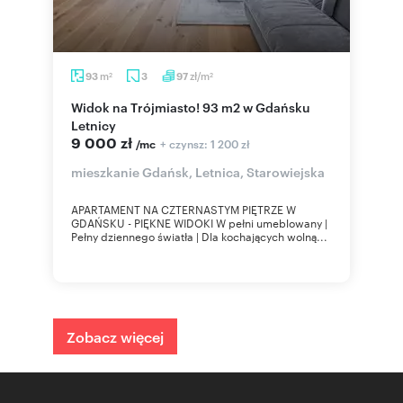
m
zł/m
93
3
97
2
2
Widok na Trójmiasto! 93 m2 w Gdańsku
Letnicy
9 000 zł
+ czynsz: 1 200 zł
/mc
mieszkanie Gdańsk, Letnica, Starowiejska
APARTAMENT NA CZTERNASTYM PIĘTRZE W
GDAŃSKU - PIĘKNE WIDOKI W pełni umeblowany |
Pełny dziennego światła | Dla kochających wolną...
Zobacz więcej