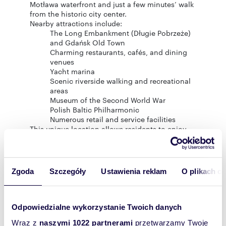
Motława waterfront and just a few minutes’ walk
from the historic city center.
Nearby attractions include:
The Long Embankment (Długie Pobrzeże)
and Gdańsk Old Town
Charming restaurants, cafés, and dining
venues
Yacht marina
Scenic riverside walking and recreational
areas
Museum of the Second World War
Polish Baltic Philharmonic
Numerous retail and service facilities
This unique location allows residents to enjoy
the vibrant city lifestyle while remaining
connected to the water and Gdańsk’s maritime
character.
Zgoda
Szczegóły
Ustawienia reklam
O plikach c
Nadmotławie Development – Key Advantages
Nadmotławie is a premium-class residential
development created for the most discerning
residents.
Odpowiedzialne wykorzystanie Twoich danych
Residents benefit from:
Wraz z
naszymi 1022 partnerami
przetwarzamy Twoje
Elegant reception area