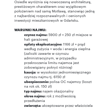
Osiedle wyróżnia się nowoczesną architekturą,
prestiżowym charakterem oraz wyjątkowym
położeniem nad samą Motławą, stanowiąc jedną
z najbardziej rozpoznawalnych i cenionych
inwestycji mieszkaniowych w Gdańsku.
WARUNKI NAJMU:
czynsz najmu:
5900 zł + 250 zł miejsce w
hali garażowej
opłaty eksploatacyjne:
1166 zł + prąd
według zużycia + woda i energia cieplna
(zaliczki zawarte w czynszu
administracyjnym, w przypadku
przekroczenia limitu najemca jest
zobowiązany pokryć różnicę)
kaucja:
w wysokości jednomiesięcznego
czynszu najmu tj. 6150 zł
ubezpieczenie:
polisa OC najemcy (koszt
na rok ok. 150 zł)
typ najmu:
najem okazjonalny
okres najmu:
rok z możliwością
przedłużenia
zwierzęta:
akceptowane przez właściciela