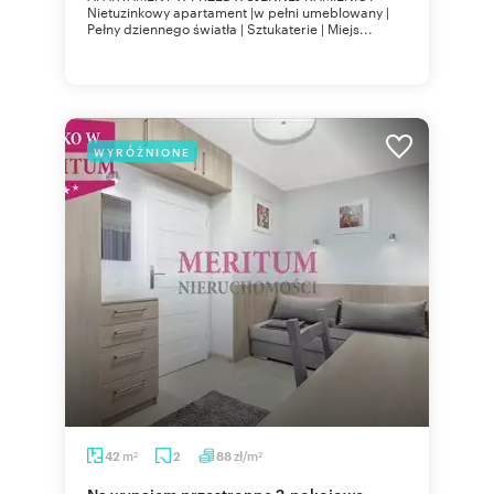
Nietuzinkowy apartament |w pełni umeblowany |
Pełny dziennego światła | Sztukaterie | Miejs...
WYRÓŻNIONE
m
zł/m
42
2
88
2
2
Na wynajem przestronne 2-pokojowe