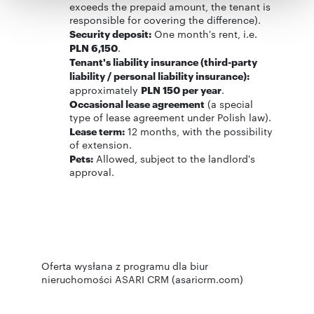
otrzymanymi od Ciebie lub uzyskanymi podczas
exceeds the prepaid amount, the tenant is
korzystania z ich usług.
responsible for covering the difference).
Security deposit:
One month's rent, i.e.
PLN 6,150
.
Tenant's liability insurance (third-party
liability / personal liability insurance):
approximately
PLN 150 per year
.
Occasional lease agreement
(a special
type of lease agreement under Polish law).
Lease term:
12 months, with the possibility
of extension.
Pets:
Allowed, subject to the landlord's
approval.
Oferta wysłana z programu dla biur
nieruchomości ASARI CRM (asaricrm.com)