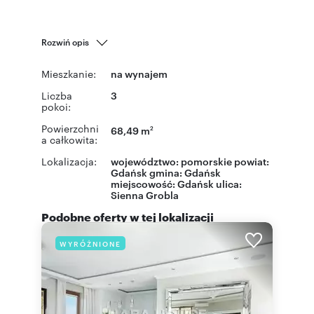
Rozwiń opis
Mieszkanie:
na wynajem
Liczba
3
pokoi:
Powierzchni
68,49 m
2
a całkowita:
Lokalizacja:
województwo:
pomorskie
powiat:
Gdańsk
gmina:
Gdańsk
miejscowość:
Gdańsk
ulica:
Sienna Grobla
Podobne oferty w tej lokalizacji
WYRÓŻNIONE