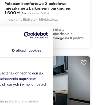
Polecam komfortowe 2-pokojowe
mieszkanie z balkonem i parkingiem
1 600 zł
+ czynsz: 556 zł
/mc
mieszkanie Białystok, Mickiewicza
Zapraszam do zapoznania się z ofertą
komfortowego 2 pokojowego mieszkania o
powierzchni 46,50 m kw, położonego na II piętrze
w I...
O plikach cookies
ąc z takich technologii jak
 wychodzenia naprzeciw
ch danych i w jakich celach
sne preferencje w
sekcji