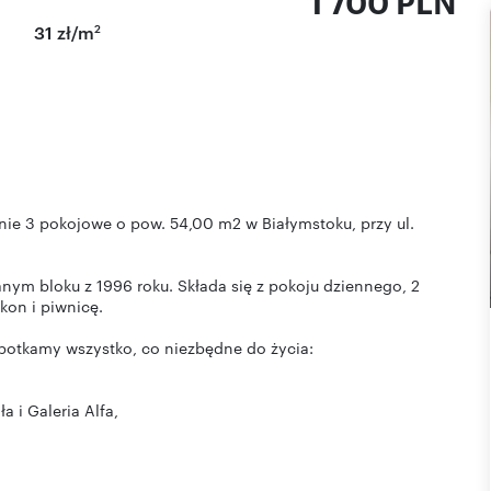
1 700 PLN
2
31 zł/m
ie 3 pokojowe o pow. 54,00 m2 w Białymstoku, przy ul.
anym bloku z 1996 roku. Składa się z pokoju dziennego, 2
lkon i piwnicę.
apotkamy wszystko, co niezbędne do życia:
a i Galeria Alfa,