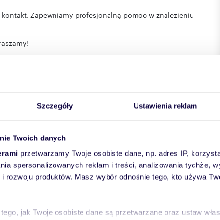
y o kontakt. Zapewniamy profesjonalną pomoc w znalezieniu
praszamy!
Szczegóły
Ustawienia reklam
nie Twoich danych
erami
przetwarzamy Twoje osobiste dane, np. adres IP, korzystaj
lania spersonalizowanych reklam i treści, analizowania tychże,
e
powiat:
Białystok
gmina:
Białystok
miejscowość:
Białystok
 rozwoju produktów. Masz wybór odnośnie tego, kto używa Twoi
lica:
Elizy Orzeszkowej
 tego, jak Twoje osobiste dane są przetwarzane oraz ustaw wła