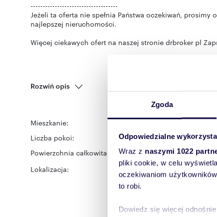
------------------------------------
Jeżeli ta oferta nie spełnia Państwa oczekiwań, prosim
najlepszej nieruchomości.
Więcej ciekawych ofert na naszej stronie drbroker pl Za
Rozwiń opis
Zgoda
Mieszkanie:
na wynajem
Odpowiedzialne wykorzysta
Liczba pokoi:
3
Wraz z
naszymi 1022 partn
Powierzchnia całkowita:
54 m
2
pliki cookie, w celu wyświet
Lokalizacja:
województwo:
podlaski
oczekiwaniom użytkowników i
dzielnica:
Mickiewicza
u
to robi.
Dowiedz się więcej odnośnie