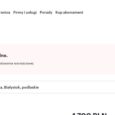
ranica
Firmy i usługi
Porady
Kup abonament
lne.
udowania wartościowej
a, Białystok, podlaskie