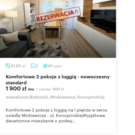
47,60
m
2
40
zł/m
2
2
Komfortowe 2 pokoje z loggią - nowoczesny
standard
1 900 zł
+ czynsz: 600 zł
/mc
mieszkanie Białystok, Mickiewicza, Konopnickiej
Komfortowe 2 pokoje z loggią na I piętrze w sercu
osiedla Mickiewicza - ul. KonopnickiejWyjątkowe,
dwustronne mieszkanie o podwy...