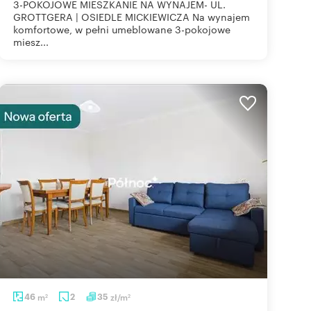
3-POKOJOWE MIESZKANIE NA WYNAJEM- UL.
GROTTGERA | OSIEDLE MICKIEWICZA Na wynajem
komfortowe, w pełni umeblowane 3-pokojowe
miesz...
46
m
2
35
zł/m
2
2