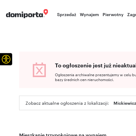
Sprzedaż
Wynajem
Pierwotny
Zag
Otwórz pasek narzędzi
To ogłoszenie jest już nieaktua
Ogłoszenia archiwalne prezentujemy w celu b
bazy średnich cen nieruchomości.
Zobacz aktualne ogłoszenia z lokalizacji:
Mickiewicz
Mieszkanie trzypokojowe na wynajem