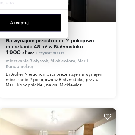
j chwili.
ołecznościowe i analizować
Akceptuj
artnerom społecznościowym,
47,80
m
2
40
zł/m
2
2
anymi od Ciebie lub
Na wynajem przestronne 2-pokojowe
mieszkanie 48 m² w Białymstoku
1 900 zł
+ czynsz: 800 zł
/mc
mieszkanie Białystok, Mickiewicza, Marii
Konopnickiej
DrBroker Nieruchomości prezentuje na wynajem
mieszkanie 2 pokojowe w Białymstoku, przy ul.
Marii Konopnickiej, na os. Mickiewicz...