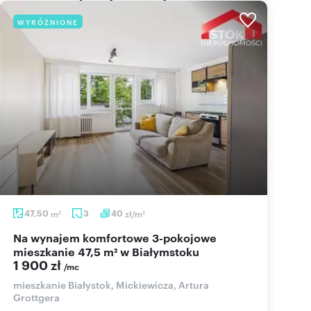
WYRÓŻNIONE
47,50
m
3
40
zł/m
2
2
Na wynajem komfortowe 3-pokojowe
mieszkanie 47,5 m² w Białymstoku
1 900 zł
/mc
mieszkanie Białystok, Mickiewicza, Artura
Grottgera