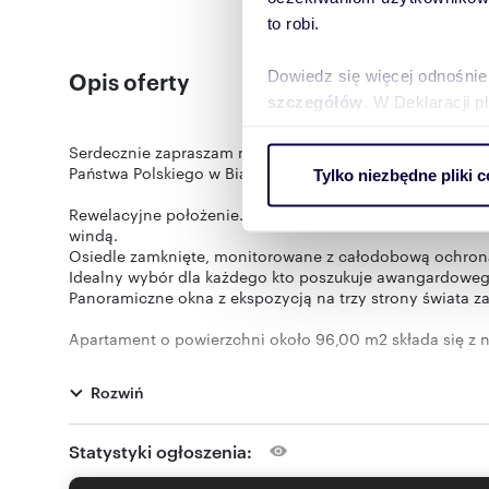
to robi.
Opis oferty
Dowiedz się więcej odnośnie
szczegółów
. W Deklaracji 
Serdecznie zapraszam na prezentację luksusowego 3-po
Wykorzystujemy pliki cookie 
Państwa Polskiego w Białymstoku.
Tylko niezbędne pliki c
ruch w naszej witrynie. Inf
reklamowym i analitycznym. 
Rewelacyjne położenie. Unikalna nieruchomość znajduje
uzyskanymi podczas korzysta
windą.
Osiedle zamknięte, monitorowane z całodobową ochron
Idealny wybór dla każdego kto poszukuje awangardoweg
Panoramiczne okna z ekspozycją na trzy strony świata 
Apartament o powierzchni około 96,00 m2 składa się z 
- przestronny, bardzo dobrze doświetlony salon z jadalni
- sypialnia główna wyposażona w stylowe duże łóżko ma
Rozwiń
- pokój/gabinet,
- łazienka z WC,
- każde pomieszczenie posiada wyjście na taras 70m2,
Statystyki ogłoszenia:
Lokal został zaprojektowany i wykończony z najwyższą s