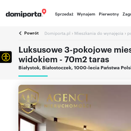
Sprzedaż
Wynajem
Pierwotny
Zag
Powrót
›
›
Domiporta.pl
Mieszkania do wynajęcia
p
Luksusowe 3-pokojowe mie
Otwórz pasek narzędzi
widokiem - 70m2 taras
Białystok
,
Białostoczek
,
1000-lecia Państwa Pols