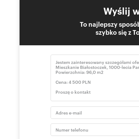
zostały wykonane z jakościowych materiałów i zakupion
Wyślij 
Mieszkanie w pełni wyposażone. Wyposażone w klimatyz
To najlepszy sposób
Warunki najmu:
szybko się z 
- czynsz 4200 zł,
- odpowiedzialność za cały asortyment,
- koszty administracyjne po stronie najemcy (czynsz 800 
najmu.
Wszystkich zainteresowanych zapraszam do kontaktu z 
Nie zwlekaj, bądź pierwszy!
Zapraszamy do bezpośredniego kontaktu z opiekunem of
pokaż telefon
Krzysztof Siejło
.
530
Treść niniejszego ogłoszenia nie stanowi oferty handlo
informacyjny i zalecamy ich osobistą weryfikację.