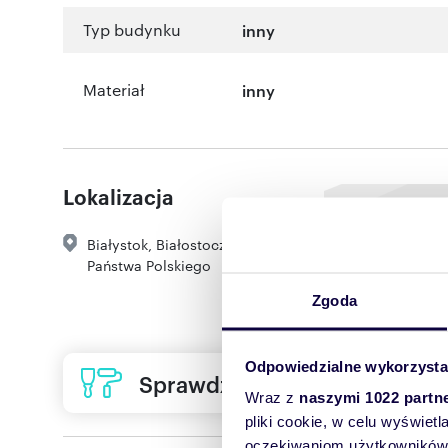
Typ budynku
inny
Materiał
inny
Lokalizacja
Białystok
,
Białostoczek
,
1000-lecia
Państwa Polskiego
Zgoda
Odpowiedzialne wykorzysta
Sprawdź ofertę usług remon
Wraz z
naszymi 1022 partn
pliki cookie, w celu wyświet
oczekiwaniom użytkowników i