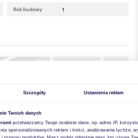
Rok budowy
1
Szczegóły
Ustawienia reklam
nie Twoich danych
towych
erami
przetwarzamy Twoje osobiste dane, np. adres IP, korzystaj
lania spersonalizowanych reklam i treści, analizowania tychże,
 rozwoju produktów. Masz wybór odnośnie tego, kto używa Twoi