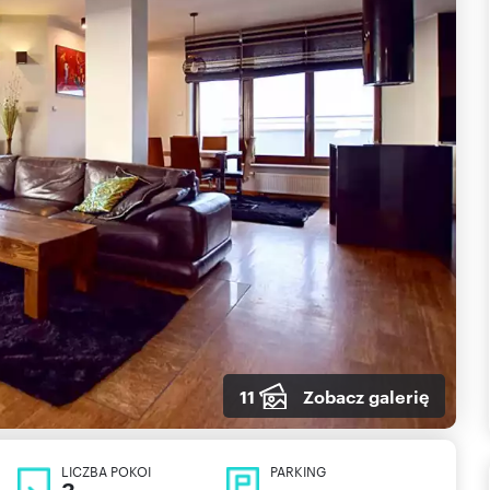
11
Zobacz galerię
LICZBA POKOI
PARKING