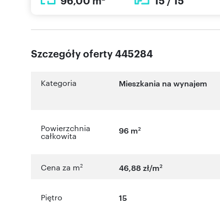
96,00 m
15 / 15
Szczegóły oferty 445284
Kategoria
Mieszkania na wynajem
Powierzchnia
2
96 m
całkowita
2
2
Cena za m
46,88 zł/m
Piętro
15