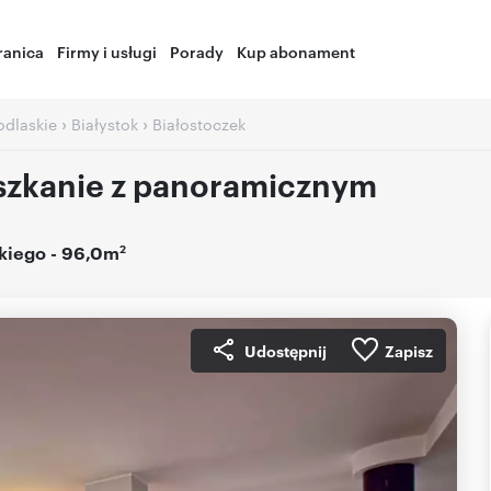
ranica
Firmy i usługi
Porady
Kup abonament
›
›
odlaskie
Białystok
Białostoczek
szkanie z panoramicznym
2
kiego
- 96,0m
Udostępnij
Zapisz