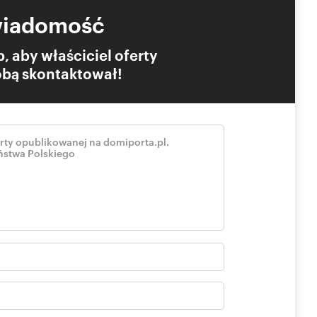
e u najwyższej klasy producentów.
wiadomość
ację.
, aby właściciel oferty
Tobą skontaktował!
zł + media). Garaż, internet oraz tv multiroom w cenie
Agentem.
erty
wej w rozumieniu Kodeksu Cywilnego. Treść ma charakter