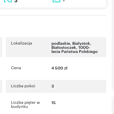
3
-
Lokalizacja
podlaskie
,
Białystok
,
Białostoczek
,
1000-
lecia Państwa Polskiego
Cena
4 500 zł
Liczba pokoi
3
Liczba pięter w
15
budynku