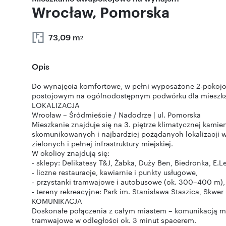
Wrocław, Pomorska
73,09 m
2
Opis
Do wynajęcia komfortowe, w pełni wyposażone 2-pokojo
postojowym na ogólnodostępnym podwórku dla mieszk
LOKALIZACJA
Wrocław – Śródmieście / Nadodrze | ul. Pomorska
Mieszkanie znajduje się na 3. piętrze klimatycznej kamien
skomunikowanych i najbardziej pożądanych lokalizacji 
zielonych i pełnej infrastruktury miejskiej.
W okolicy znajdują się:
- sklepy: Delikatesy T&J, Żabka, Duży Ben, Biedronka, E.Lec
- liczne restauracje, kawiarnie i punkty usługowe,
- przystanki tramwajowe i autobusowe (ok. 300–400 m),
- tereny rekreacyjne: Park im. Stanisława Staszica, Skwe
KOMUNIKACJA
Doskonałe połączenia z całym miastem – komunikacją m
tramwajowe w odległości ok. 3 minut spacerem.