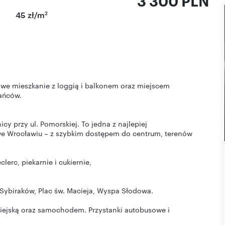
3 300 PLN
2
45 zł/m
we mieszkanie z loggią i balkonem oraz miejscem
ańców.
icy przy ul. Pomorskiej. To jedna z najlepiej
we Wrocławiu – z szybkim dostępem do centrum, terenów
lerc, piekarnie i cukiernie,
r Sybiraków, Plac św. Macieja, Wyspa Słodowa.
iejską oraz samochodem. Przystanki autobusowe i