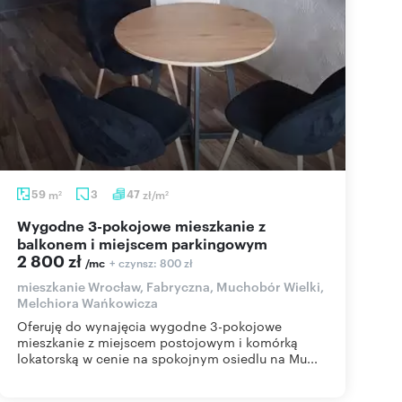
59
m
3
47
zł/m
2
2
Wygodne 3-pokojowe mieszkanie z
balkonem i miejscem parkingowym
2 800 zł
+ czynsz: 800 zł
/mc
mieszkanie Wrocław, Fabryczna, Muchobór Wielki,
Melchiora Wańkowicza
Oferuję do wynajęcia wygodne 3-pokojowe
mieszkanie z miejscem postojowym i komórką
lokatorską w cenie na spokojnym osiedlu na Mu...