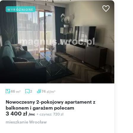
WYRÓŻNIONE
46
m
2
74
zł/m
2
2
Nowoczesny 2-pokojowy apartament z
balkonem i garażem polecam
3 400 zł
+ czynsz: 720 zł
/mc
mieszkanie Wrocław