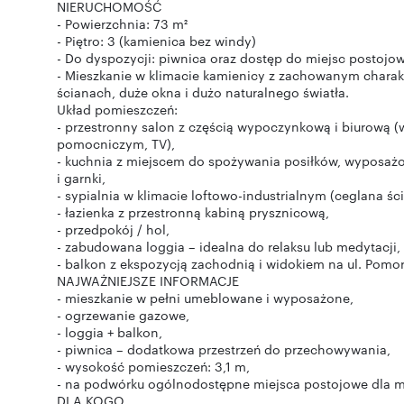
NIERUCHOMOŚĆ
- Powierzchnia: 73 m²
- Piętro: 3 (kamienica bez windy)
- Do dyspozycji: piwnica oraz dostęp do miejsc postoj
- Mieszkanie w klimacie kamienicy z zachowanym charakte
ścianach, duże okna i dużo naturalnego światła.
Układ pomieszczeń:
- przestronny salon z częścią wypoczynkową i biurową (wy
pomocniczym, TV),
- kuchnia z miejscem do spożywania posiłków, wyposażon
i garnki,
- sypialnia w klimacie loftowo-industrialnym (ceglana ś
- łazienka z przestronną kabiną prysznicową,
- przedpokój / hol,
- zabudowana loggia – idealna do relaksu lub medytacji,
- balkon z ekspozycją zachodnią i widokiem na ul. Pomor
NAJWAŻNIEJSZE INFORMACJE
- mieszkanie w pełni umeblowane i wyposażone,
- ogrzewanie gazowe,
- loggia + balkon,
- piwnica – dodatkowa przestrzeń do przechowywania,
- wysokość pomieszczeń: 3,1 m,
- na podwórku ogólnodostępne miejsca postojowe dla 
DLA KOGO