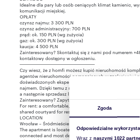
Idealne dla pary lub osób ceniących klimat kamienic, w
komunikacji miejskiej.
OPŁATY
czynsz najmu: 3 300 PLN
czynsz administracyjny: 700 PLN
prąd: ok. 150 PLN (wg zużycia)
gaz: ok. 300 PLN (wg zużycia)
kaucja: 4 500 PLN
Zainteresowany? Skontaktuj się z nami pod numerem +48
kontaktowy dostępny w ogłoszeniu.
────────────────────────
Czy wiesz, że z homfi możesz kupić nieruchomość komple
agentów nieruchomości pomagających w znalezieniu i z
doświadczonych ekspertów kredytowych, zdolnych archit
najmem. Dzięki temu z nami znajdziesz nieruchomość, sfi
a następnie sprzedasz lub wynajmiesz z opcją przekaza
Zainteresowany? Zapytaj opiekuna oferty o szczegóły.
For rent: a comfortable, fully furnished 2-room apartmen
Zgoda
shared courtyard for residents.
LOCATION
Wrocław – Śródmieście / Nadodrze | Pomorska Street
Odpowiedzialne wykorzysta
The apartment is located on the 3rd floor of a charming 
connected and most desirable locations in Wrocław, offeri
Wraz z
naszymi 1022 partn