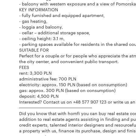
- balcony with western exposure and a view of Pomorska 
KEY INFORMATION
- fully furnished and equipped apartment,
- gas heating,
- loggia and balcony,
- cellar – additional storage space,
- ceiling height: 3.1 m,
- parking spaces available for residents in the shared cou
SUITABLE FOR
Perfect for a couple or for people who appreciate the at
the city center, and convenient public transport.
FEES
rent: 3,300 PLN
administrative fee: 700 PLN
electricity: approx. 150 PLN (based on consumption)
gas: approx. 300 PLN (based on consumption)
deposit: 4,500 PLN
Interested? Contact us on +48 577 907 123 or write us an
────────────────────────
Did you know that with homfi you can buy real estate co
addition to real estate agents assisting in finding and p
credit experts, talented interior designers and resourcef
a property with us, finance its purchase, design and finish 