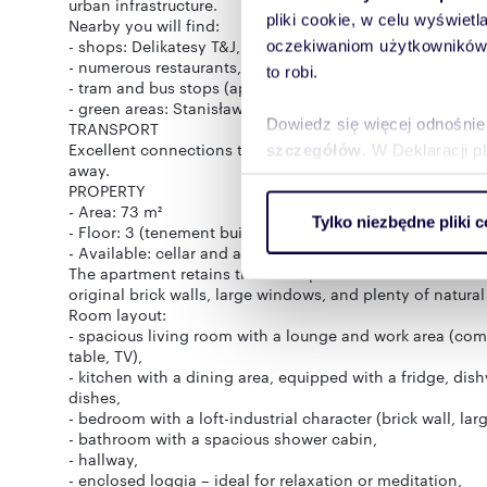
urban infrastructure.
pliki cookie, w celu wyświet
Nearby you will find:
- shops: Delikatesy T&J, Żabka, Duży Ben, Biedronka, E.Le
oczekiwaniom użytkowników i
- numerous restaurants, cafés, and service points,
to robi.
- tram and bus stops (approx. 300–400 m),
- green areas: Stanisław Staszic Park, Sybiraków Square,
Dowiedz się więcej odnośnie
TRANSPORT
Excellent connections to the entire city by public trans
szczegółów
. W Deklaracji 
away.
PROPERTY
Wykorzystujemy pliki cookie 
- Area: 73 m²
Tylko niezbędne pliki c
ruch w naszej witrynie. Inf
- Floor: 3 (tenement building without elevator)
- Available: cellar and access to parking spaces in the co
reklamowym i analitycznym. 
The apartment retains the atmosphere of a classic teneme
uzyskanymi podczas korzysta
original brick walls, large windows, and plenty of natural 
Room layout:
- spacious living room with a lounge and work area (comf
table, TV),
- kitchen with a dining area, equipped with a fridge, di
dishes,
- bedroom with a loft-industrial character (brick wall, lar
- bathroom with a spacious shower cabin,
- hallway,
- enclosed loggia – ideal for relaxation or meditation,