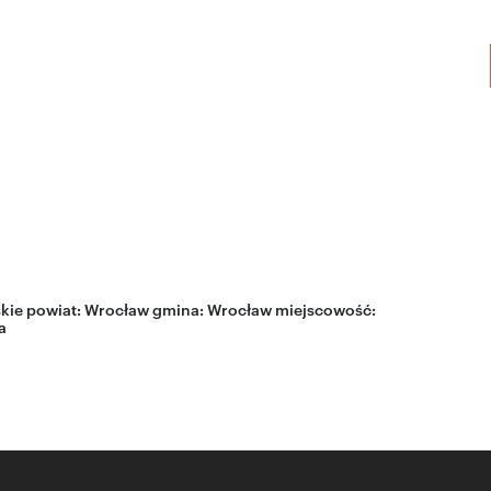
kie
powiat:
Wrocław
gmina:
Wrocław
miejscowość:
a