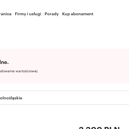
ranica
Firmy i usługi
Porady
Kup abonament
lne.
udowania wartościowej
olnośląskie