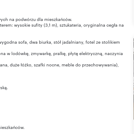
owych na podwórzu dla mieszkańców.
rem: wysokie sufity (3,1 m), sztukateria, oryginalna cegła na
godna sofa, dwa biurka, stół jadalniany, fotel ze stolikiem
a w lodówkę, zmywarkę, pralkę, płytę elektryczną, naczynia
ciana, duże łóżko, szafki nocne, meble do przechowywania),
ską.
mieszkańców.