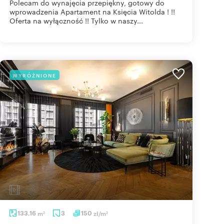
Polecam do wynajęcia przepiękny, gotowy do
wprowadzenia Apartament na Księcia Witolda ! !!
Oferta na wyłączność !! Tylko w naszy...
WYRÓŻNIONE
133,16
m
3
150
zł/m
2
2