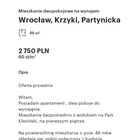
Mieszkanie dwupokojowe na wynajem
Wrocław, Krzyki, Partynicka
46 m
2
2 750 PLN
60 zł/m
2
Opis
Oferta prywatna
Witam,
Posiadam apartament , dwa pokoje do
wynajęcia.
Mieszkanie bezpośrednio z widokiem na Park
Kleciński, na pierwszym piętrze.
Na powierzchnię mieszkania o pow. 46 mkw
składają się: pokój połączony z kuchnią,