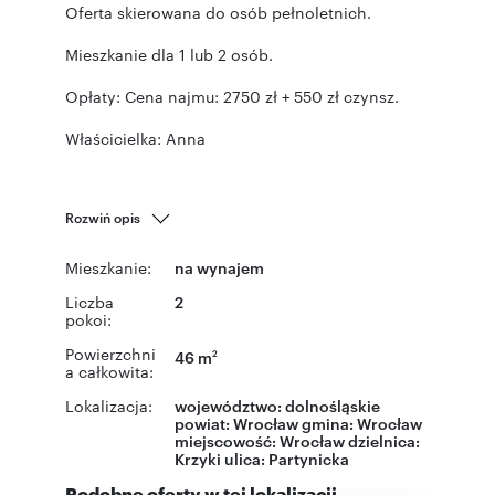
Oferta skierowana do osób pełnoletnich.
Mieszkanie dla 1 lub 2 osób.
Opłaty: Cena najmu: 2750 zł + 550 zł czynsz.
Właścicielka: Anna
Rozwiń opis
Mieszkanie:
na wynajem
Liczba
2
pokoi:
Powierzchni
46 m
2
a całkowita:
Lokalizacja:
województwo:
dolnośląskie
powiat:
Wrocław
gmina:
Wrocław
miejscowość:
Wrocław
dzielnica:
Krzyki
ulica:
Partynicka
Podobne oferty w tej lokalizacji