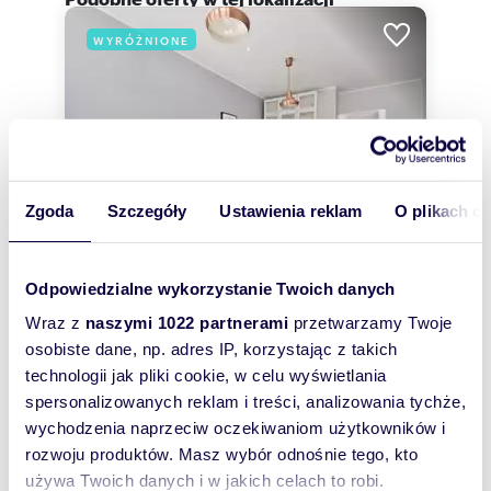
WYRÓŻNIONE
Zgoda
Szczegóły
Ustawienia reklam
O plikach c
Odpowiedzialne wykorzystanie Twoich danych
Wraz z
naszymi 1022 partnerami
przetwarzamy Twoje
m
zł/m
54
3
65
2
2
osobiste dane, np. adres IP, korzystając z takich
technologii jak pliki cookie, w celu wyświetlania
Rozkładowe 3-pokojowe mieszkanie 54 m²
przy Wroclavii polecam
spersonalizowanych reklam i treści, analizowania tychże,
3 500 zł
+ czynsz: 980 zł
/mc
wychodzenia naprzeciw oczekiwaniom użytkowników i
rozwoju produktów. Masz wybór odnośnie tego, kto
mieszkanie Wrocław, Krzyki, Studzienna
używa Twoich danych i w jakich celach to robi.