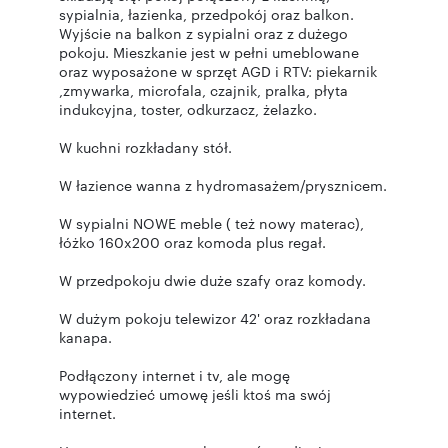
sypialnia, łazienka, przedpokój oraz balkon.
Wyjście na balkon z sypialni oraz z dużego
pokoju. Mieszkanie jest w pełni umeblowane
oraz wyposażone w sprzęt AGD i RTV: piekarnik
,zmywarka, microfala, czajnik, pralka, płyta
indukcyjna, toster, odkurzacz, żelazko.
W kuchni rozkładany stół.
W łazience wanna z hydromasażem/prysznicem.
W sypialni NOWE meble ( też nowy materac),
łóżko 160x200 oraz komoda plus regał.
W przedpokoju dwie duże szafy oraz komody.
W dużym pokoju telewizor 42' oraz rozkładana
kanapa.
Podłączony internet i tv, ale mogę
wypowiedzieć umowę jeśli ktoś ma swój
internet.