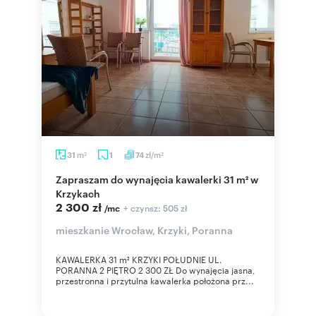
m
zł/m
31
1
74
2
2
Zapraszam do wynajęcia kawalerki 31 m² w
Krzykach
2 300 zł
+ czynsz: 505 zł
/mc
mieszkanie Wrocław, Krzyki, Poranna
KAWALERKA 31 m² KRZYKI POŁUDNIE UL.
PORANNA 2 PIĘTRO 2 300 ZŁ Do wynajęcia jasna,
przestronna i przytulna kawalerka położona prz...