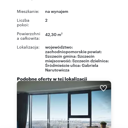
Mieszkanie:
na wynajem
Liczba
2
pokoi:
Powierzchni
42,30 m
2
a całkowita:
Lokalizacja:
województwo:
zachodniopomorskie
powiat:
Szczecin
gmina:
Szczecin
miejscowość:
Szczecin
dzielnica:
Śródmieście
ulica:
Gabriela
Narutowicza
Podobne oferty w tej lokalizacji