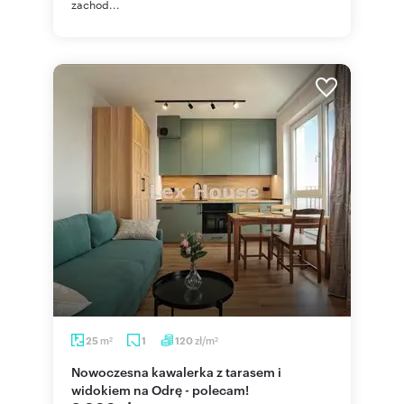
zachod...
m
zł/m
25
1
120
2
2
Nowoczesna kawalerka z tarasem i
widokiem na Odrę - polecam!