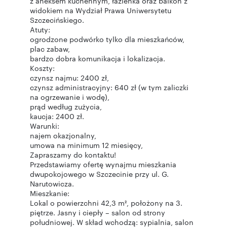
z aneksem kuchennym, łazienka oraz balkon z
widokiem na Wydział Prawa Uniwersytetu
Szczecińskiego.
Atuty:
ogrodzone podwórko tylko dla mieszkańców,
plac zabaw,
bardzo dobra komunikacja i lokalizacja.
Koszty:
czynsz najmu: 2400 zł,
czynsz administracyjny: 640 zł (w tym zaliczki
na ogrzewanie i wodę),
prąd według zużycia,
kaucja: 2400 zł.
Warunki:
najem okazjonalny,
umowa na minimum 12 miesięcy,
Zapraszamy do kontaktu!
Przedstawiamy ofertę wynajmu mieszkania
dwupokojowego w Szczecinie przy ul. G.
Narutowicza.
Mieszkanie:
Lokal o powierzchni 42,3 m², położony na 3.
piętrze. Jasny i ciepły – salon od strony
południowej. W skład wchodzą: sypialnia, salon