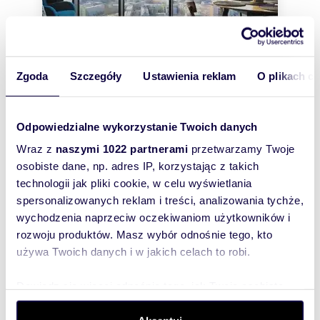
Zgoda
Szczegóły
Ustawienia reklam
O plikach c
m
zł/m
63
3
95
2
2
Polecam nowoczesne 3-pokojowe
Odpowiedzialne wykorzystanie Twoich danych
mieszkanie z tarasem i basenem
Wraz z
naszymi 1022 partnerami
przetwarzamy Twoje
6 000 zł
+ czynsz: 2 000 zł
/mc
osobiste dane, np. adres IP, korzystając z takich
mieszkanie Szczecin, Centrum
technologii jak pliki cookie, w celu wyświetlania
spersonalizowanych reklam i treści, analizowania tychże,
Wynajmę 3 pokojowy apartament z widokiem na
miasto w Hanza Tower. Okna od strony
wychodzenia naprzeciw oczekiwaniom użytkowników i
południowo-zachodniej. Mieszkanie w pełni
rozwoju produktów. Masz wybór odnośnie tego, kto
umebl...
używa Twoich danych i w jakich celach to robi.
Dowiedz się więcej odnośnie tego, jak Twoje osobiste
dane są przetwarzane oraz ustaw własne preferencje w