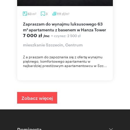
m
zł/m
63
3
111
2
2
Zapraszam do wynajmu luksusowego 63
m² apartamentu z basenem w Hanza Tower
7 000 zł
+ czynsz: 2 500 zł
/mc
mieszkanie Szczecin, Centrum
Z a praszam do zapoznania się z ofertą wynajmu
pięknego, komfortowego apartamentu w
najbardziej prestiżowym apartamentowcu w Szc...
Zobacz więcej
Domiporta