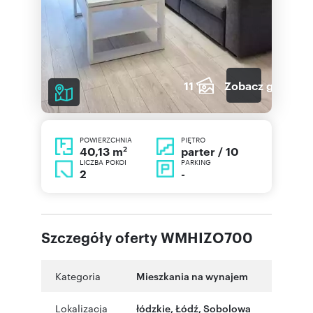
11
Zobacz galerię
POWIERZCHNIA
PIĘTRO
2
parter / 10
40,13 m
LICZBA POKOI
PARKING
2
-
Szczegóły oferty WMHIZO700
Kategoria
Mieszkania na wynajem
Lokalizacja
łódzkie
,
Łódź
,
Sobolowa