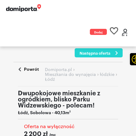
Dodaj
ogłoszenie
Następna oferta
Powrót
›
Domiporta.pl
›
›
Mieszkania do wynajęcia
łódzkie
Łódź
Dwupokojowe mieszkanie z
ogródkiem, blisko Parku
Widzewskiego - polecam!
Łódź
,
Sobolowa
- 40,13m
2
Oferta na wyłączność
2 200
zł
/mc