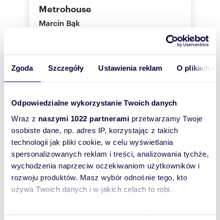
Metrohouse
Marcin Bąk
Metrohouse
+48699
Pokaż telefon
Zgoda
Szczegóły
Ustawienia reklam
O plikach c
Odpowiedzialne wykorzystanie Twoich danych
Zostaw telefon, oddzwonimy
bezpłatnie
Wraz z
naszymi 1022 partnerami
przetwarzamy Twoje
osobiste dane, np. adres IP, korzystając z takich
Zatwierdź
technologii jak pliki cookie, w celu wyświetlania
spersonalizowanych reklam i treści, analizowania tychże,
wychodzenia naprzeciw oczekiwaniom użytkowników i
rozwoju produktów. Masz wybór odnośnie tego, kto
używa Twoich danych i w jakich celach to robi.
Dowiedz się więcej odnośnie tego, jak Twoje osobiste