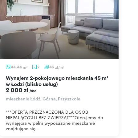
44,44
m
2
45
zł/m
2
2
Wynajem 2-pokojowego mieszkania 45 m²
w Łodzi (blisko usług)
2 000 zł
/mc
mieszkanie Łódź, Górna, Przyszkole
***OFERTA PRZEZNACZONA DLA OSÓB
NIEPALĄCYCH I BEZ ZWIERZĄT***Oferujemy do
wynajęcia w pełni wyposażone mieszkanie
znajdujące się...