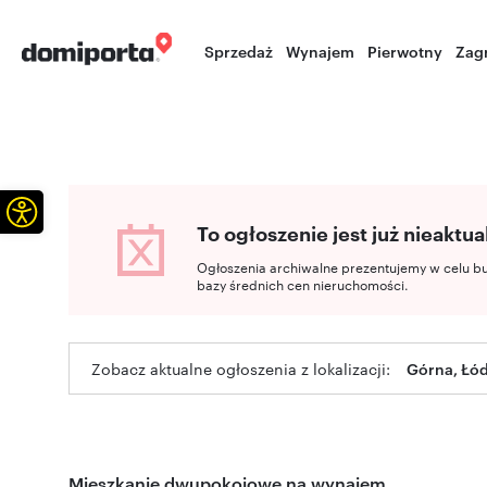
Sprzedaż
Wynajem
Pierwotny
Zag
Otwórz pasek narzędzi
To ogłoszenie jest już nieaktua
Ogłoszenia archiwalne prezentujemy w celu b
bazy średnich cen nieruchomości.
Zobacz aktualne ogłoszenia z lokalizacji:
Górna, Łód
Mieszkanie dwupokojowe na wynajem