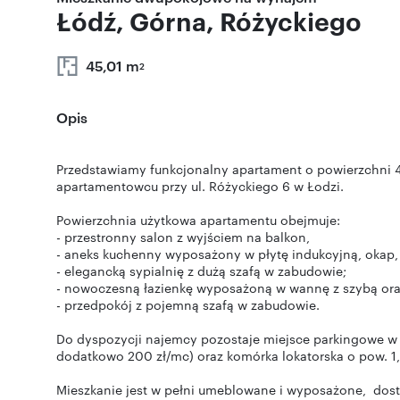
Łódź, Górna, Różyckiego
45,01 m
2
Opis
Przedstawiamy funkcjonalny apartament o powierzchni 
apartamentowcu przy ul. Różyckiego 6 w Łodzi.
Powierzchnia użytkowa apartamentu obejmuje:
- przestronny salon z wyjściem na balkon,
- aneks kuchenny wyposażony w płytę indukcyjną, okap, 
- elegancką sypialnię z dużą szafą w zabudowie;
- nowoczesną łazienkę wyposażoną w wannę z szybą oraz
- przedpokój z pojemną szafą w zabudowie.
Do dyspozycji najemcy pozostaje miejsce parkingowe 
dodatkowo 200 zł/mc) oraz komórka lokatorska o pow. 1
Mieszkanie jest w pełni umeblowane i wyposażone, dost