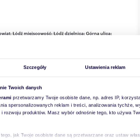
wiat:
Łódź
miejscowość:
Łódź
dzielnica:
Górna
ulica:
Szczegóły
Ustawienia reklam
nie Twoich danych
erami
przetwarzamy Twoje osobiste dane, np. adres IP, korzystaj
lania spersonalizowanych reklam i treści, analizowania tychże,
 rozwoju produktów. Masz wybór odnośnie tego, kto używa Twoi
 tego, jak Twoje osobiste dane są przetwarzane oraz ustaw wła