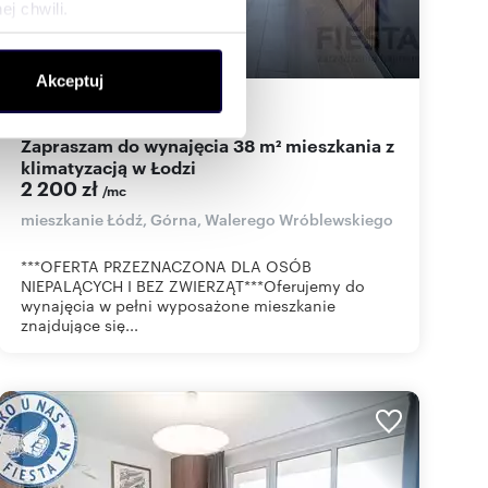
j chwili.
ołecznościowe i analizować
Akceptuj
artnerom społecznościowym,
38
m
2
58
zł/m
2
2
anymi od Ciebie lub
Zapraszam do wynajęcia 38 m² mieszkania z
klimatyzacją w Łodzi
2 200 zł
/mc
mieszkanie Łódź, Górna, Walerego Wróblewskiego
***OFERTA PRZEZNACZONA DLA OSÓB
NIEPALĄCYCH I BEZ ZWIERZĄT***Oferujemy do
wynajęcia w pełni wyposażone mieszkanie
znajdujące się...