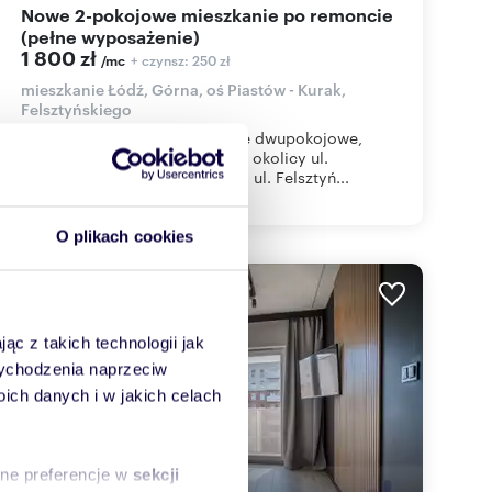
Nowe 2-pokojowe mieszkanie po remoncie
(pełne wyposażenie)
1 800 zł
+ czynsz: 250 zł
/mc
mieszkanie Łódź, Górna, oś Piastów - Kurak,
Felsztyńskiego
Oferujemy Państwu mieszkanie dwupokojowe,
małe, przytulne w kamienicy w okolicy ul.
Politechniki przy parku Rejtana ul. Felsztyń...
O plikach cookies
ąc z takich technologii jak
 wychodzenia naprzeciw
ch danych i w jakich celach
sne preferencje w
sekcji