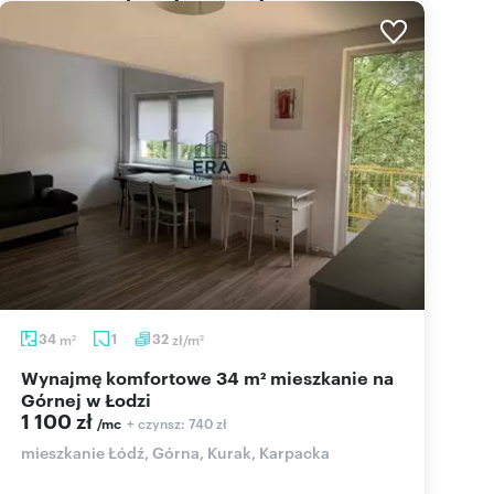
34
m
1
32
zł/m
2
2
Wynajmę komfortowe 34 m² mieszkanie na
Górnej w Łodzi
1 100 zł
+ czynsz: 740 zł
/mc
mieszkanie Łódź, Górna, Kurak, Karpacka