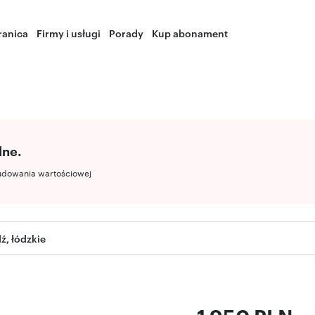
ranica
Firmy i usługi
Porady
Kup abonament
lne.
udowania wartościowej
ź, łódzkie