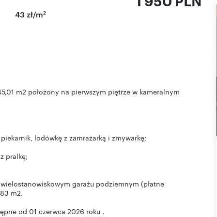
1 950 PLN
2
43 zł/m
45,01 m2 położony na pierwszym piętrze w kameralnym
piekarnik, lodówkę z zamrażarką i zmywarkę;
 pralkę;
w wielostanowiskowym garażu podziemnym (płatne
,83 m2.
ępne od 01 czerwca 2026 roku .