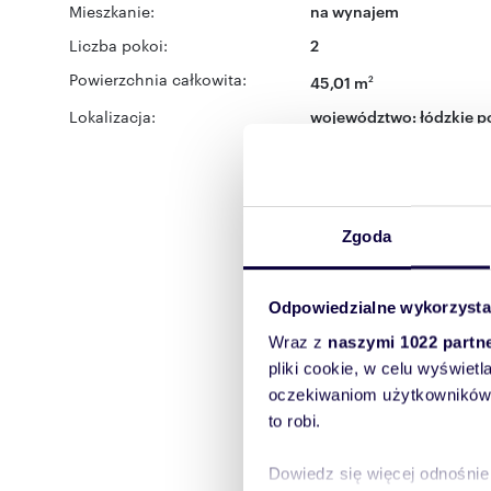
Mieszkanie:
na wynajem
Liczba pokoi:
2
Powierzchnia całkowita:
45,01 m
2
Lokalizacja:
województwo:
łódzkie
po
Różyckiego
Zgoda
Odpowiedzialne wykorzysta
Wraz z
naszymi 1022 partn
pliki cookie, w celu wyświet
oczekiwaniom użytkowników i
to robi.
Dowiedz się więcej odnośnie