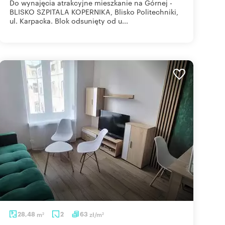
Do wynajęcia atrakcyjne mieszkanie na Górnej -
BLISKO SZPITALA KOPERNIKA, Blisko Politechniki,
ul. Karpacka. Blok odsunięty od u...
28,48
m
2
63
zł/m
2
2