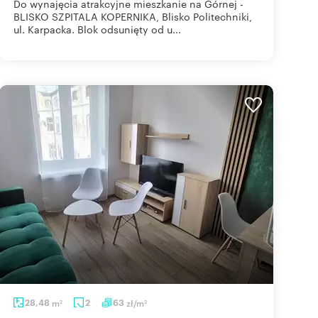
Do wynajęcia atrakcyjne mieszkanie na Górnej -
BLISKO SZPITALA KOPERNIKA, Blisko Politechniki,
ul. Karpacka. Blok odsunięty od u...
28,48
m
2
63
zł/m
2
2