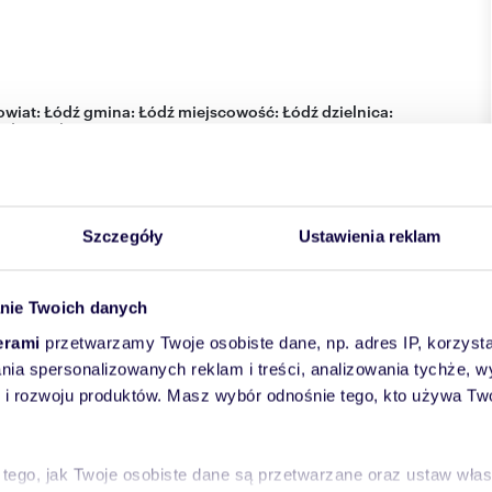
wiat:
Łódź
gmina:
Łódź
miejscowość:
Łódź
dzielnica:
aderewskiego
Szczegóły
Ustawienia reklam
nie Twoich danych
erami
przetwarzamy Twoje osobiste dane, np. adres IP, korzystaj
lania spersonalizowanych reklam i treści, analizowania tychże,
 rozwoju produktów. Masz wybór odnośnie tego, kto używa Twoi
 tego, jak Twoje osobiste dane są przetwarzane oraz ustaw wła