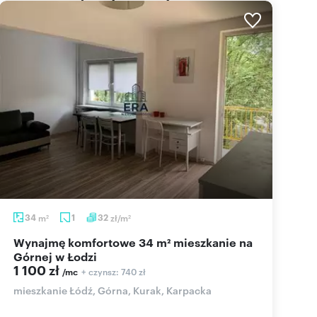
34
m
1
32
zł/m
2
2
Wynajmę komfortowe 34 m² mieszkanie na
Górnej w Łodzi
1 100 zł
+ czynsz: 740 zł
/mc
mieszkanie Łódź, Górna, Kurak, Karpacka