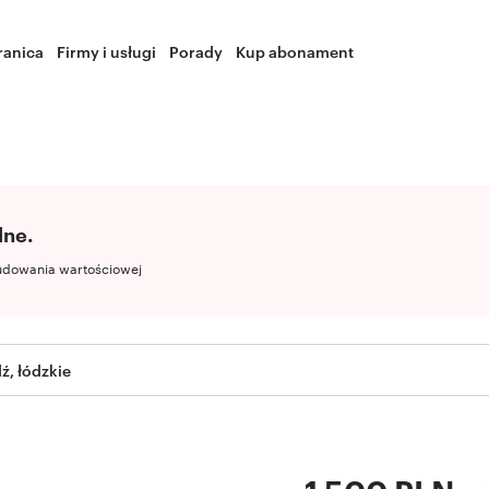
ranica
Firmy i usługi
Porady
Kup abonament
lne.
udowania wartościowej
ź, łódzkie