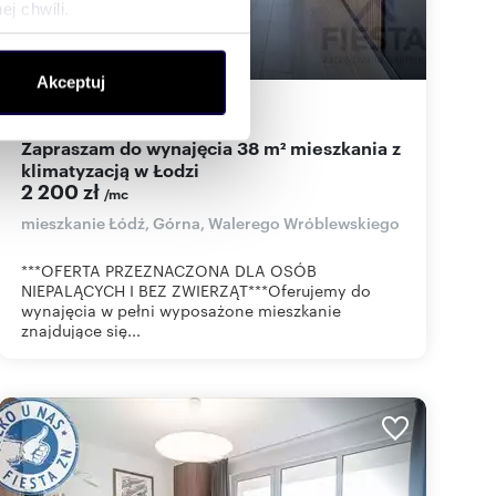
j chwili.
ołecznościowe i analizować
Akceptuj
artnerom społecznościowym,
38
m
2
58
zł/m
2
2
anymi od Ciebie lub
Zapraszam do wynajęcia 38 m² mieszkania z
klimatyzacją w Łodzi
2 200 zł
/mc
mieszkanie Łódź, Górna, Walerego Wróblewskiego
***OFERTA PRZEZNACZONA DLA OSÓB
NIEPALĄCYCH I BEZ ZWIERZĄT***Oferujemy do
wynajęcia w pełni wyposażone mieszkanie
znajdujące się...