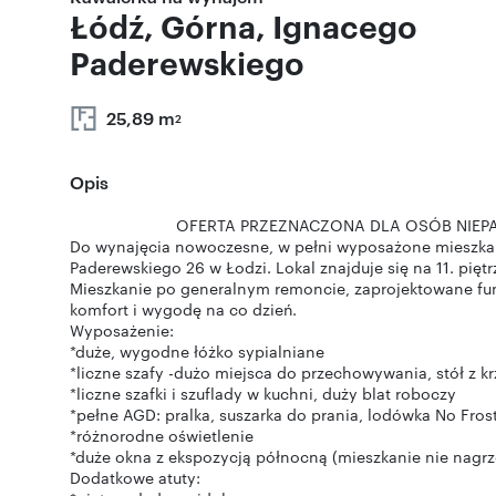
Łódź, Górna, Ignacego
Paderewskiego
25,89 m
2
Opis
OFERTA PRZEZNACZONA DLA OSÓB NIEPALACY
Do wynajęcia nowoczesne, w pełni wyposażone mieszkani
Paderewskiego 26 w Łodzi. Lokal znajduje się na 11. pię
Mieszkanie po generalnym remoncie, zaprojektowane funk
komfort i wygodę na co dzień.
Wyposażenie:
*duże, wygodne łóżko sypialniane
*liczne szafy -dużo miejsca do przechowywania, stół z kr
*liczne szafki i szuflady w kuchni, duży blat roboczy
*pełne AGD: pralka, suszarka do prania, lodówka No Frost
*różnorodne oświetlenie
*duże okna z ekspozycją północną (mieszkanie nie nagrz
Dodatkowe atuty: