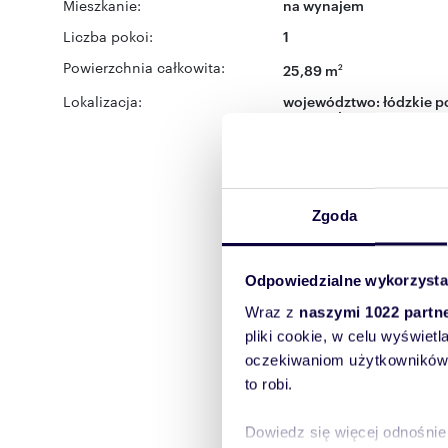
Mieszkanie:
na wynajem
Liczba pokoi:
1
Powierzchnia całkowita:
25,89 m
2
Lokalizacja:
województwo:
łódzkie
po
Górna
ulica:
Ignacego P
Zgoda
Odpowiedzialne wykorzysta
Wraz z
naszymi 1022 partn
pliki cookie, w celu wyświet
oczekiwaniom użytkowników i
to robi.
Dowiedz się więcej odnośnie