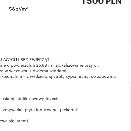
1 500 PLN
2
58 zł/m
CH I BEZ ZWIERZĄT
e o powierzchni 25,89 m², zlokalizowane przy ul.
trze w wieżowcu z dwiema windami.
cjonalnie – z wydzieloną strefą sypialnianą, co zapewnia
zesłami, stolik kawowy, krzesła
, zmywarka, płyta indukcyjna, piekarnik
ewa się latem)