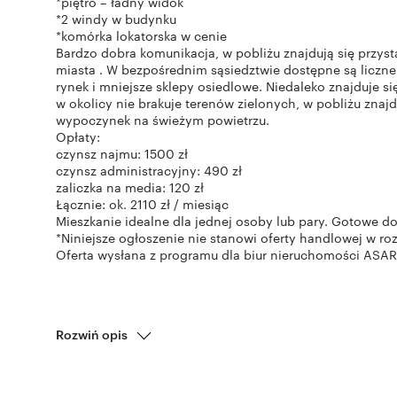
*piętro – ładny widok
*2 windy w budynku
*komórka lokatorska w cenie
Bardzo dobra komunikacja, w pobliżu znajdują się przys
miasta . W bezpośrednim sąsiedztwie dostępne są liczne 
rynek i mniejsze sklepy osiedlowe. Niedaleko znajduje s
w okolicy nie brakuje terenów zielonych, w pobliżu znajd
wypoczynek na świeżym powietrzu.
Opłaty:
czynsz najmu: 1500 zł
czynsz administracyjny: 490 zł
zaliczka na media: 120 zł
Łącznie: ok. 2110 zł / miesiąc
Mieszkanie idealne dla jednej osoby lub pary. Gotowe d
*Niniejsze ogłoszenie nie stanowi oferty handlowej w r
Oferta wysłana z programu dla biur nieruchomości ASAR
Rozwiń opis