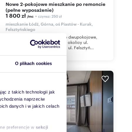
Nowe 2-pokojowe mieszkanie po remoncie
(pełne wyposażenie)
1 800 zł
+ czynsz: 250 zł
/mc
mieszkanie Łódź, Górna, oś Piastów - Kurak,
Felsztyńskiego
Oferujemy Państwu mieszkanie dwupokojowe,
małe, przytulne w kamienicy w okolicy ul.
Politechniki przy parku Rejtana ul. Felsztyń...
O plikach cookies
ąc z takich technologii jak
 wychodzenia naprzeciw
ch danych i w jakich celach
sne preferencje w
sekcji