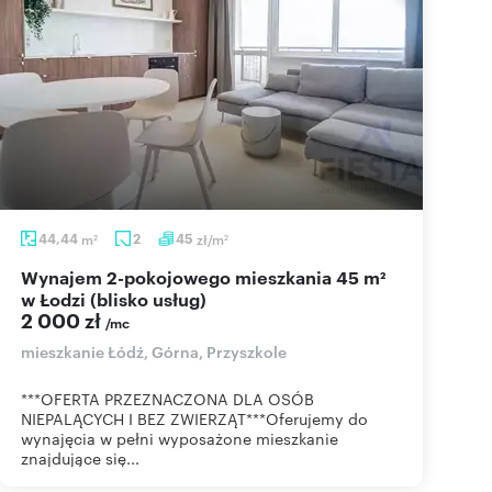
44,44
m
2
45
zł/m
2
2
Wynajem 2-pokojowego mieszkania 45 m²
w Łodzi (blisko usług)
2 000 zł
/mc
mieszkanie Łódź, Górna, Przyszkole
***OFERTA PRZEZNACZONA DLA OSÓB
NIEPALĄCYCH I BEZ ZWIERZĄT***Oferujemy do
wynajęcia w pełni wyposażone mieszkanie
znajdujące się...