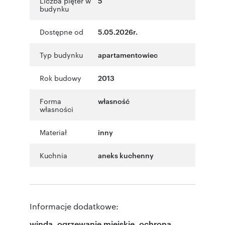
Liczba pięter w
5
budynku
Dostępne od
5.05.2026r.
Typ budynku
apartamentowiec
Rok budowy
2013
Forma
własność
własności
Materiał
inny
Kuchnia
aneks kuchenny
Informacje dodatkowe:
winda, ogrzewanie miejskie, ochrona,