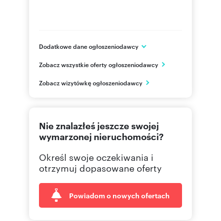
Dodatkowe dane ogłoszeniodawcy
ul. Sukiennicza 8/U8
Zobacz wszystkie oferty ogłoszeniodawcy
Kraków
małopolskie
PL
Zobacz wizytówkę ogłoszeniodawcy
48 123
Pokaż telefon
Nie znalazłeś jeszcze swojej
wymarzonej nieruchomości?
Określ swoje oczekiwania i
otrzymuj dopasowane oferty
Powiadom o nowych ofertach