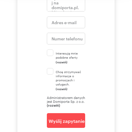
I warmly invite you to schedule an individual
viewing:
Maciej Dymek
pokaż telefon
+48 5
skontaktuj się
m.dymek@pr
Interesują mnie
podobne oferty
Numer oferty: 58479/2089/OMW
(rozwiń)
Nr licencji zawodowej: 19641
Chcę otrzymywać
informacje o
promocjach i
usługach.
(rozwiń)
Administratorem danych
jest Domiporta Sp. z o.o.
(rozwiń)
Wyślij zapytanie