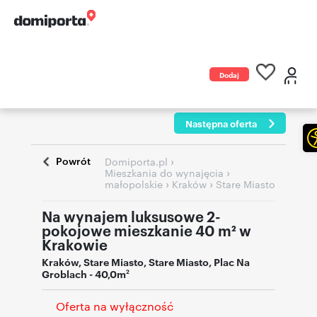
Dodaj
ogłoszenie
Następna oferta
Powrót
›
Domiporta.pl
›
Mieszkania do wynajęcia
›
›
małopolskie
Kraków
Stare Miasto
Na wynajem luksusowe 2-
pokojowe mieszkanie 40 m² w
Krakowie
Kraków
,
Stare Miasto
,
Stare Miasto
,
Plac Na
Groblach
- 40,0m
2
Oferta na wyłączność