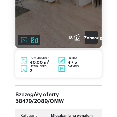
18
Zobacz galerię
POWIERZCHNIA
PIĘTRO
2
4 / 5
40,00 m
LICZBA POKOI
PARKING
2
-
Szczegóły oferty
58479/2089/OMW
Kategoria
Mieszkania na wynajem