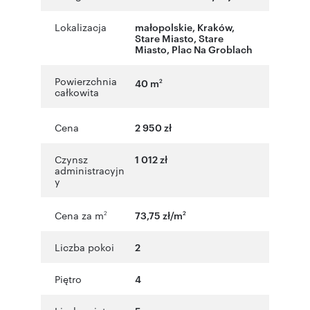
Lokalizacja
małopolskie
,
Kraków
,
Stare Miasto
,
Stare
Miasto
,
Plac Na Groblach
Powierzchnia
40 m
2
całkowita
Cena
2 950 zł
Czynsz
1 012 zł
administracyjn
y
Cena za m
73,75 zł/m
2
2
Liczba pokoi
2
Piętro
4