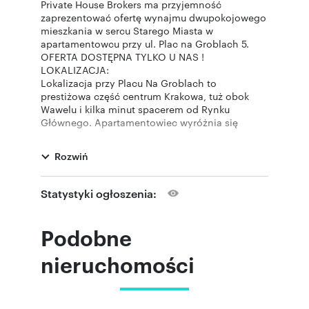
Private House Brokers ma przyjemność
zaprezentować ofertę wynajmu dwupokojowego
mieszkania w sercu Starego Miasta w
apartamentowcu przy ul. Plac na Groblach 5.
OFERTA DOSTĘPNA TYLKO U NAS !
LOKALIZACJA:
Lokalizacja przy Placu Na Groblach to
prestiżowa część centrum Krakowa, tuż obok
Wawelu i kilka minut spacerem od Rynku
Głównego. Apartamentowiec wyróżnia się
elegancką architekturą oraz kameralnym
charakterem, oferując mieszkańcom komfort i
Rozwiń
prywatność w samym sercu miasta. W pobliżu
znajdują się restauracje, kawiarnie, sklepy oraz
tereny spacerowe nad Wisłą. Doskonała
Statystyki ogłoszenia:
komunikacja miejska zapewnia szybki dojazd do
każdej części miasta.
MIESZKANIE:
Podobne
Prezentowana nieruchomość liczy sobie około
40 metrów kwadratowych i składa się z salonu z
nieruchomości
aneksem kuchennym, łazienki oraz osobnej
sypialni. Mieszkanie wykończone i
zaprojektowane w przemyślany i ergonomiczny
sposób. Gotowe do wprowadzenia od zaraz.