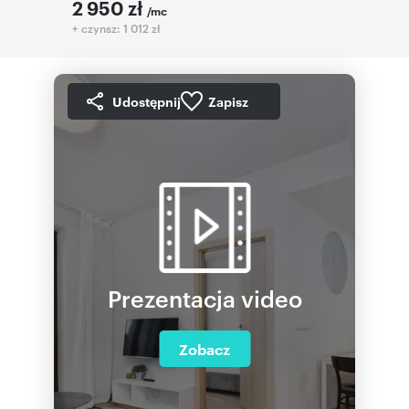
2 950
zł
/mc
+ czynsz: 1 012 zł
Udostępnij
Zapisz
Prezentacja video
Zobacz