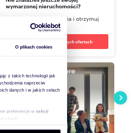
226465
wymarzonej nieruchomości?
Określ swoje oczekiwania i otrzymuj
dopasowane oferty
Powiadom o nowych ofertach
O plikach cookies
ąc z takich technologii jak
 wychodzenia naprzeciw
ch danych i w jakich celach
Następn
sne preferencje w
sekcji
j chwili.
ołecznościowe i analizować