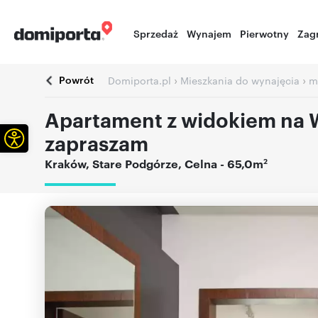
Sprzedaż
Wynajem
Pierwotny
Zag
Powrót
›
›
Domiporta.pl
Mieszkania do wynajęcia
m
Apartament z widokiem na Wi
Otwórz pasek narzędzi
zapraszam
2
Kraków
,
Stare Podgórze
,
Celna
- 65,0m