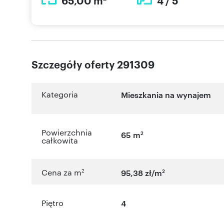
65,00 m
4 / 5
Szczegóły oferty 291309
Kategoria
Mieszkania na wynajem
Powierzchnia
2
65 m
całkowita
2
2
Cena za m
95,38 zł/m
Piętro
4