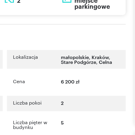
2
miejsce
parkingowe
Lokalizacja
małopolskie
,
Kraków
,
Stare Podgórze
,
Celna
Cena
6 200 zł
Liczba pokoi
2
Liczba pięter w
5
budynku