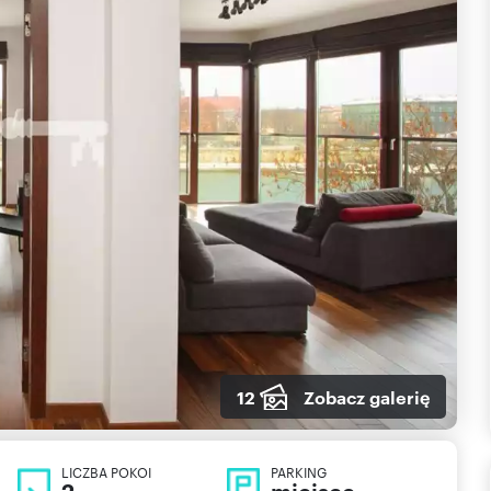
12
Zobacz galerię
LICZBA POKOI
PARKING