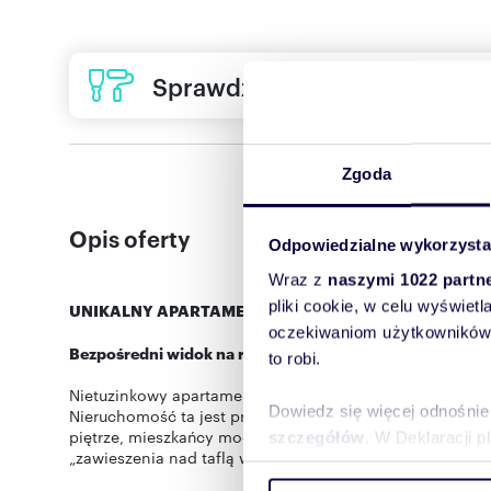
Sprawdź ofertę usług remon
Zgoda
Opis oferty
Odpowiedzialne wykorzysta
Wraz z
naszymi 1022 partn
pliki cookie, w celu wyświet
UNIKALNY APARTAMENT NAD SAMĄ WISŁĄ
oczekiwaniom użytkowników i
Bezpośredni widok na rzekę | Kameralny budynek z portie
to robi.
Nietuzinkowy apartament, zlokalizowany w jednej z najba
Dowiedz się więcej odnośnie
Nieruchomość ta jest prawdziwym unikatem na lokalnym r
piętrze, mieszkańcy mogą cieszyć się spektakularnym, b
szczegółów
. W Deklaracji 
„zawieszenia nad taflą wody”.
Wykorzystujemy pliki cookie 