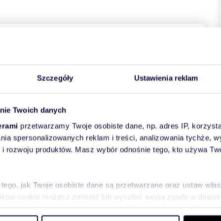
towych
Szczegóły
Ustawienia reklam
nie Twoich danych
erami
przetwarzamy Twoje osobiste dane, np. adres IP, korzystaj
lania spersonalizowanych reklam i treści, analizowania tychże,
 rozwoju produktów. Masz wybór odnośnie tego, kto używa Twoi
rnią | Klimatyzacja | Duże przeszklenia I Balkon francuski
rdziej prestiżowych i klimatycznych części Krakowa.
 tego, jak Twoje osobiste dane są przetwarzane oraz ustaw wła
ynku: dzięki narożnej ekspozycji oraz położeniu na 4
ezpośrednim widokiem na Wisłę, który sprawia wrażenie
plików cookie możesz zmienić lub wycofać swoją zgodę w dowolne
do spersonalizowania treści i reklam, aby oferować funkcje sp