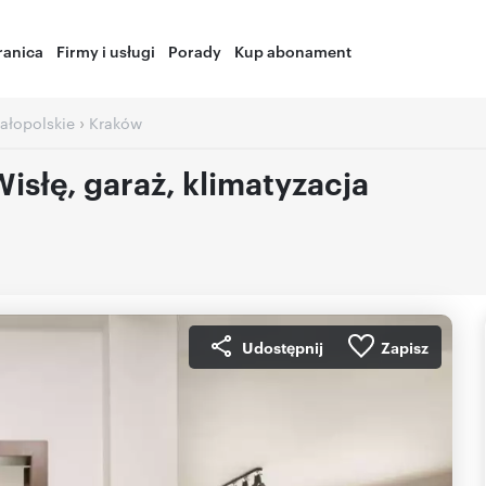
ranica
Firmy i usługi
Porady
Kup abonament
›
ałopolskie
Kraków
słę, garaż, klimatyzacja
Udostępnij
Zapisz