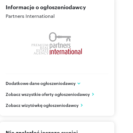
Informacje o ogłoszeniodawcy
Partners International
Dodatkowe dane ogłoszeniodawcy
ul. Wiejska 19
Zobacz wszystkie oferty ogłoszeniodawcy
Warszawa
mazowieckie
PL
Zobacz wizytówkę ogłoszeniodawcy
482264
Pokaż telefon
Nie znalazłeś jeszcze swojej
Pokaż telefon