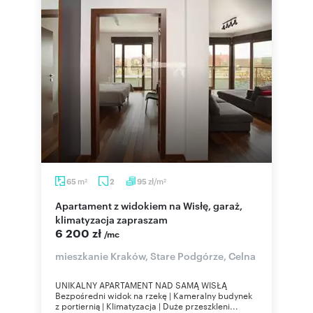
m
zł/m
65
2
95
2
2
Apartament z widokiem na Wisłę, garaż,
klimatyzacja zapraszam
6 200 zł
/mc
mieszkanie Kraków, Stare Podgórze, Celna
UNIKALNY APARTAMENT NAD SAMĄ WISŁĄ
Bezpośredni widok na rzekę | Kameralny budynek
z portiernią | Klimatyzacja | Duże przeszkleni...