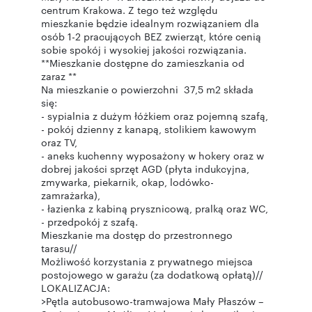
centrum Krakowa. Z tego też względu
mieszkanie będzie idealnym rozwiązaniem dla
osób 1-2 pracujących BEZ zwierząt, które cenią
sobie spokój i wysokiej jakości rozwiązania.
**Mieszkanie dostępne do zamieszkania od
zaraz **
Na mieszkanie o powierzchni 37,5 m2 składa
się:
- sypialnia z dużym łóżkiem oraz pojemną szafą,
- pokój dzienny z kanapą, stolikiem kawowym
oraz TV,
- aneks kuchenny wyposażony w hokery oraz w
dobrej jakości sprzęt AGD (płyta indukcyjna,
zmywarka, piekarnik, okap, lodówko-
zamrażarka),
- łazienka z kabiną prysznicową, pralką oraz WC,
- przedpokój z szafą.
Mieszkanie ma dostęp do przestronnego
tarasu//
Możliwość korzystania z prywatnego miejsca
postojowego w garażu (za dodatkową opłatą)//
LOKALIZACJA:
>Pętla autobusowo-tramwajowa Mały Płaszów –