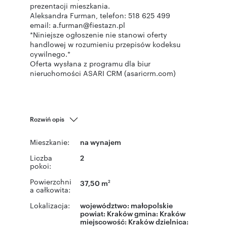
prezentacji mieszkania.
Aleksandra Furman, telefon: 518 625 499
email: a.furman@fiestazn.pl
*Niniejsze ogłoszenie nie stanowi oferty
handlowej w rozumieniu przepisów kodeksu
cywilnego.*
Oferta wysłana z programu dla biur
nieruchomości ASARI CRM (asaricrm.com)
Rozwiń opis
Mieszkanie:
na wynajem
Liczba
2
pokoi:
Powierzchni
37,50 m
2
a całkowita:
Lokalizacja:
województwo:
małopolskie
powiat:
Kraków
gmina:
Kraków
miejscowość:
Kraków
dzielnica: