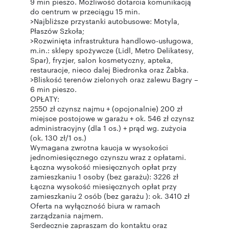
9 min pieszo. Możliwość dotarcia komunikacją
do centrum w przeciągu 15 min.
>Najbliższe przystanki autobusowe: Motyla,
Płaszów Szkoła;
>Rozwinięta infrastruktura handlowo-usługowa,
m.in.: sklepy spożywcze (Lidl, Metro Delikatesy,
Spar), fryzjer, salon kosmetyczny, apteka,
restauracje, nieco dalej Biedronka oraz Żabka.
>Bliskość terenów zielonych oraz zalewu Bagry –
6 min pieszo.
OPŁATY:
2550 zł czynsz najmu + (opcjonalnie) 200 zł
miejsce postojowe w garażu + ok. 546 zł czynsz
administracyjny (dla 1 os.) + prąd wg. zużycia
(ok. 130 zł/1 os.)
Wymagana zwrotna kaucja w wysokości
jednomiesięcznego czynszu wraz z opłatami.
Łączna wysokość miesięcznych opłat przy
zamieszkaniu 1 osoby (bez garażu): 3226 zł
Łączna wysokość miesięcznych opłat przy
zamieszkaniu 2 osób (bez garażu ): ok. 3410 zł
Oferta na wyłączność biura w ramach
zarządzania najmem.
Serdecznie zapraszam do kontaktu oraz