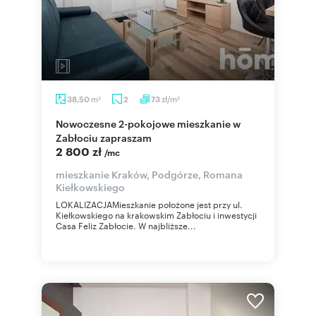
m
zł/m
38,50
2
73
2
2
Nowoczesne 2-pokojowe mieszkanie w
Zabłociu zapraszam
2 800 zł
/mc
mieszkanie Kraków, Podgórze, Romana
Kiełkowskiego
LOKALIZACJAMieszkanie położone jest przy ul.
Kiełkowskiego na krakowskim Zabłociu i inwestycji
Casa Feliz Zabłocie. W najbliższe...