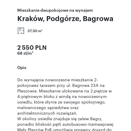
Mieszkanie dwupokojowe na wynajem
Kraków, Podgórze, Bagrowa
37,50 m
2
2 550 PLN
68 zł/m
2
Opis
Do wynajęcia nowoczesne mieszkanie 2-
pokojowez tarasem przy ul. Bagrowa 23A na
Płaszowie. Mieszkanie ulokowane na 2.piętrze w
4-piętrowym bloku z windą na nowoczesnym
osiedlu, które słynie ze swojego spokojnego,
malowniczego sąsiedztwa oraz
architektonicznych rozwiązań.
W okolicy osiedla znajduje się zalew Bagry,
ponadto bliskość pętli autobusowo-tramwajowej
Mały Płaszów P+R umożliwia sprawny dojazd do