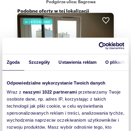
Podgórze
ulica:
Bagrowa
Podobne oferty w tej lokalizacji
WYRÓŻNIONE
Zgoda
Szczegóły
Ustawienia reklam
O plikach c
Odpowiedzialne wykorzystanie Twoich danych
Wraz z
naszymi 1022 partnerami
przetwarzamy Twoje
osobiste dane, np. adres IP, korzystając z takich
m
zł/m
41
2
51
2
2
technologii jak pliki cookie, w celu wyświetlania
Nowoczesne 41 m² - Podgórze Duchackie -
spersonalizowanych reklam i treści, analizowania tychże,
balkon i monitoring
wychodzenia naprzeciw oczekiwaniom użytkowników i
2 100 zł
+ czynsz: 700 zł
/mc
rozwoju produktów. Masz wybór odnośnie tego, kto