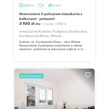
m
zł/m
58,60
3
53
2
2
Nowoczesne 3-pokojowe mieszkanie z
balkonami - polecam!
3 100 zł
+ czynsz: 1 009 zł
/mc
mieszkanie Kraków, Podgórze Duchackie,
Kurdwanów Nowy, Witosa
Kraków, os. Kurdwanów Nowy - ulica Witosa
Nowoczesne 3-pokojowe mieszkanie w stanie
idealnym, położone na pierwszym piętrze w ni...
WYRÓŻNIONE