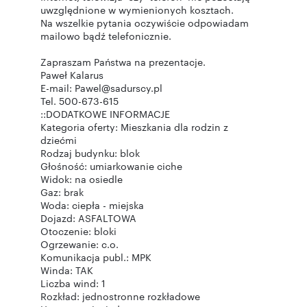
uwzględnione w wymienionych kosztach.
Na wszelkie pytania oczywiście odpowiadam
mailowo bądź telefonicznie.
Zapraszam Państwa na prezentacje.
Paweł Kalarus
E-mail: Pawel@sadurscy.pl
Tel. 500-673-615
::DODATKOWE INFORMACJE
Kategoria oferty: Mieszkania dla rodzin z
dziećmi
Rodzaj budynku: blok
Głośność: umiarkowanie ciche
Widok: na osiedle
Gaz: brak
Woda: ciepła - miejska
Dojazd: ASFALTOWA
Otoczenie: bloki
Ogrzewanie: c.o.
Komunikacja publ.: MPK
Winda: TAK
Liczba wind: 1
Rozkład: jednostronne rozkładowe