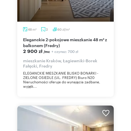
m
zł/m
48
2
60
2
2
Eleganckie 2-pokojowe mieszkanie 48 m² z
balkonem (Fredry)
2 900 zł
+ czynsz: 700 zł
/mc
mieszkanie Kraków, Łagiewniki-Borek
Fałęcki, Fredry
ELEGANCKIE MIESZKANIE BLISKO BONARKI -
ZIELONE OSIEDLE (UL. FREDRY) Biuro N20
Nieruchomości oferuje do wynajęcia zadbane,
wyjątk...