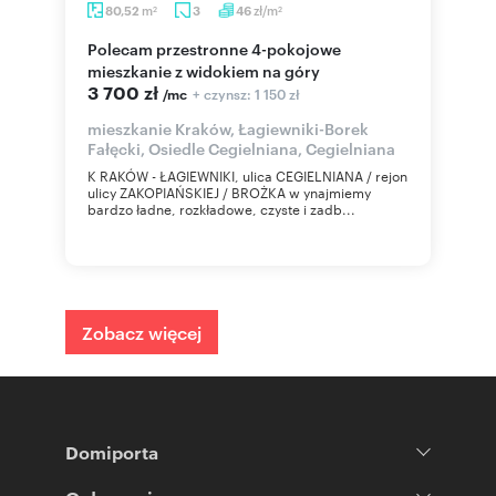
m
zł/m
80,52
3
46
2
2
Polecam przestronne 4-pokojowe
mieszkanie z widokiem na góry
3 700 zł
+ czynsz: 1 150 zł
/mc
mieszkanie Kraków, Łagiewniki-Borek
Fałęcki, Osiedle Cegielniana, Cegielniana
K RAKÓW - ŁAGIEWNIKI, ulica CEGIELNIANA / rejon
ulicy ZAKOPIAŃSKIEJ / BROŻKA w ynajmiemy
bardzo ładne, rozkładowe, czyste i zadb...
Zobacz więcej
Domiporta