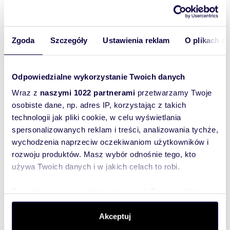
Rodzaj kuchni: aneks kuchenny połączony z
jadalnią i salonem
Podłoga kuchni: panele
Wyposażenie kuchni: stała zabudowa, lodówko-
Zgoda
Szczegóły
Ustawienia reklam
O plikach c
zamrażarka,, zlewozmywak z baterią, szafki
kuchenne, stół, sprzęt AGD, płyta indukcyjna,
okap, kuchenka elektryczna, krzesła
Wystawa okien - kuchnia: Pn-Zach
Odpowiedzialne wykorzystanie Twoich danych
Typ łazienki: nowa
Wraz z
naszymi 1022 partnerami
przetwarzamy Twoje
Liczba łazienek: 1
Glazura łazienki: nowego typu
osobiste dane, np. adres IP, korzystając z takich
Podłoga łazienki: płytki
technologii jak pliki cookie, w celu wyświetlania
Wyposażenie łazienki: WC, umywalka, pralka,
spersonalizowanych reklam i treści, analizowania tychże,
lustro, kabina prysznicowa
Ściany łazienki: glazura
wychodzenia naprzeciw oczekiwaniom użytkowników i
Wyposażenie dodatkowe: szafki
rozwoju produktów. Masz wybór odnośnie tego, kto
Liczba przedpokoi: 1
używa Twoich danych i w jakich celach to robi.
Podłoga przedpokoi: panele
Ściany przedpokoi: zwykłe
Wyposażenie przedpokoi: domofon
Dowiedz się więcej odnośnie tego, jak Twoje osobiste
dane są przetwarzane oraz ustaw własne preferencje w
::LINK DO STRONY
sekcji szczegółów
. W Deklaracji plików cookie możesz
Akceptuj
https://sadurscy.pl/offer/BS2-MW-314721
zmienić lub wycofać swoją zgodę w dowolnej chwili.