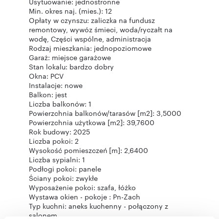
Usytuowanie: jednostronne
Min. okres naj. (mies.): 12
Opłaty w czynszu: zaliczka na fundusz
remontowy, wywóz śmieci, woda/ryczałt na
wodę, Części wspólne, administracja
Rodzaj mieszkania: jednopoziomowe
Garaż: miejsce garażowe
Stan lokalu: bardzo dobry
Okna: PCV
Instalacje: nowe
Balkon: jest
Liczba balkonów: 1
Powierzchnia balkonów/tarasów [m2]: 3,5000
Powierzchnia użytkowa [m2]: 39,7600
Rok budowy: 2025
Liczba pokoi: 2
Wysokość pomieszczeń [m]: 2,6400
Liczba sypialni: 1
Podłogi pokoi: panele
Ściany pokoi: zwykłe
Wyposażenie pokoi: szafa, łóżko
Wystawa okien - pokoje : Pn-Zach
Typ kuchni: aneks kuchenny - połączony z
salonem