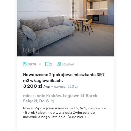
m
zł/m
39,76
2
80
2
2
Nowoczesne 2-pokojowe mieszkanie 39,7
m2 w Łagiewnikach.
3 200 zł
+ czynsz: 520 zł
/mc
mieszkanie Kraków, Łagiewniki-Borek
Fałęcki, Do Wilgi
Nowe, 2-pokojowe mieszkanie 39,7m2, Łagiewniki
- Borek Fałęcki - do wynajęcia Zwierzęta do
indywidualnego ustalenia. Biuro nieru...