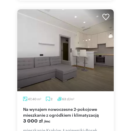
m
zł/m
47,40
2
63
2
2
Na wynajem nowoczesne 2-pokojowe
mieszkanie z ogródkiem i klimatyzacją
3 000 zł
/mc
mieszkanie Kraków, Łagiewniki-Borek