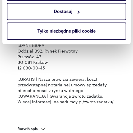
Zobacz Wirtualny Spacer:
https://my.matterport.com/show/?
Dostosuj
Wykorzystujemy pliki cookie do spersonalizowania treści
m=g2RWVYk9f7Z
i reklam, aby oferować funkcje społecznościowe i
::KONTAKT DO AGENTA
analizować ruch w naszej witrynie. Informacje o tym, jak
Paweł Kalarus
Tylko niezbędne pliki cookie
+48 500-673-615
korzystasz z naszej witryny, udostępniamy partnerom
pawel@sadurscy.pl
społecznościowym, reklamowym i analitycznym.
::DANE BIURA
Partnerzy mogą połączyć te informacje z innymi danymi
Oddział BS2, Rynek Pierwotny
otrzymanymi od Ciebie lub uzyskanymi podczas
Przewóz 47
30-081 Kraków
korzystania z ich usług.
12 630-90-45
--------------------------
::GRATIS | Nasza prowizja zawiera: koszt
przedwstępnej notarialnej umowy sprzedaży
nieruchomości z rynku wtórnego.
::GWARANCJA | Gwarancja zwrotu zadatku.
Więcej informacji na sadurscy.pl/zwrot-zadatku/
Rozwiń opis