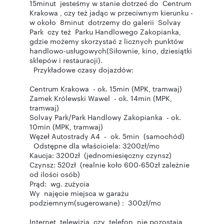
15minut jesteśmy w stanie dotrzeć do Centrum
Krakowa , czy też jadąc w przeciwnym kierunku -
w około 8minut dotrzemy do galerii Solvay
Park czy też Parku Handlowego Zakopianka,
gdzie możemy skorzystać z licznych punktów
handlowo-usługowych(Siłownie, kino, dziesiątki
sklepów i restauracji).
Przykładowe czasy dojazdów:
Centrum Krakowa - ok. 15min (MPK, tramwaj)
Zamek Królewski Wawel - ok. 14min (MPK,
tramwaj)
Solvay Park/Park Handlowy Zakopianka - ok.
10min (MPK, tramwaj)
Węzeł Autostrady A4 - ok. 5min (samochód)
Odstępne dla właściciela: 3200zł/mc
Kaucja: 3200zł (jednomiesięczny czynsz)
Czynsz: 520zł (realnie koło 600-650zł zależnie
od ilości osób)
Prąd: wg. zużycia
Wy najęcie miejsca w garażu
podziemnym(sugerowane) : 300zł/mc
Internet, telewizja czy telefon nie pozostają