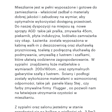
Mieszkanie jest w pełni wyposażone i gotowe do
zamieszkania - właściciel zadbał o materiały
dobrej jakości i zabudowy na wymiar, aby
optymalnie wykorzystać dostępną przestrzeń.
Do naszej dyspozycji na miejscu są nowe
sprzęty AGD takie jak pralka, zmywarka 45cm,
piekarnik, płyta indukcyjna, lodówko-zamrażarka
czy okap. Łazienka została wyposażona w
kabinę walk-in z deszczownicą oraz słuchawką
prysznicową, toaletę z podręczną słuchawką do
podmywania, umywalkę z lustrem i szafkami,
które ułatwią codzienne zagospodarowanie. W
sypialni znajdziemy łoże małżeńskie o
wymiarach 200x160cm , oraz optymalnych
gabarytów szafę z lustrem. Ściany i podłogi
zostały wykończone materiałami o wzmocnionej
odporności, takie jak panele klasy 5tej , czy
farby zmywalne firmy Flugger , co pozwoli nam
na łatwiejsze utrzymanie czystości w
mieszkaniu.
Z sypialni oraz salonu jesteśmy w stanie
przedostać się na balkon o wielkości ok. 3,5m2 .