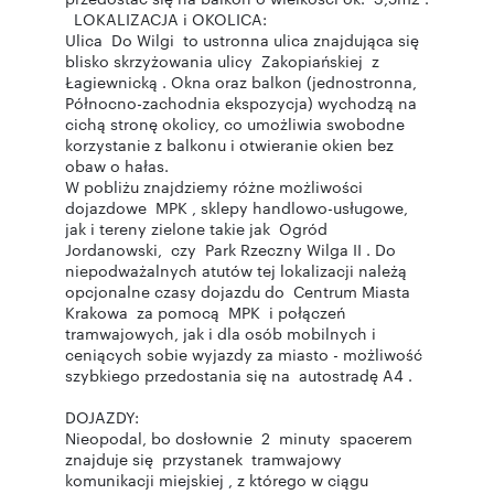
LOKALIZACJA i OKOLICA:
Ulica Do Wilgi to ustronna ulica znajdująca się
blisko skrzyżowania ulicy Zakopiańskiej z
Łagiewnicką . Okna oraz balkon (jednostronna,
Północno-zachodnia ekspozycja) wychodzą na
cichą stronę okolicy, co umożliwia swobodne
korzystanie z balkonu i otwieranie okien bez
obaw o hałas.
W pobliżu znajdziemy różne możliwości
dojazdowe MPK , sklepy handlowo-usługowe,
jak i tereny zielone takie jak Ogród
Jordanowski, czy Park Rzeczny Wilga II . Do
niepodważalnych atutów tej lokalizacji należą
opcjonalne czasy dojazdu do Centrum Miasta
Krakowa za pomocą MPK i połączeń
tramwajowych, jak i dla osób mobilnych i
ceniących sobie wyjazdy za miasto - możliwość
szybkiego przedostania się na autostradę A4 .
DOJAZDY:
Nieopodal, bo dosłownie 2 minuty spacerem
znajduje się przystanek tramwajowy
komunikacji miejskiej , z którego w ciągu