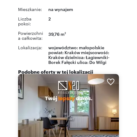
Mieszkanie:
na wynajem
Liczba
2
pokoi:
Powierzchni
39,76 m
2
a całkowita:
Lokalizacja:
województwo:
małopolskie
powiat:
Kraków
miejscowość:
Kraków
dzielnica:
Łagiewniki-
Borek Fałęcki
ulica:
Do Wilgi
Podobne oferty w tej lokalizacji