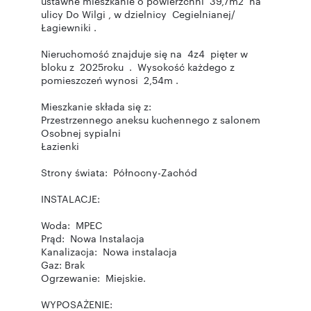
ustawne mieszkanie o powierzchni 39,7m2 na
ulicy Do Wilgi , w dzielnicy Cegielnianej/
Łagiewniki .
Nieruchomość znajduje się na 4z4 pięter w
bloku z 2025roku . Wysokość każdego z
pomieszczeń wynosi 2,54m .
Mieszkanie składa się z:
Przestrzennego aneksu kuchennego z salonem
Osobnej sypialni
Łazienki
Strony świata: Północny-Zachód
INSTALACJE:
Woda: MPEC
Prąd: Nowa Instalacja
Kanalizacja: Nowa instalacja
Gaz: Brak
Ogrzewanie: Miejskie.
WYPOSAŻENIE: